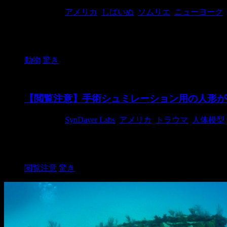
2018/9/13
アメリカ
,
しばいぬ
,
ソムリエ
,
ニューヨーク
,
撮影者：Shiba Sommelier 料理に合ったワイ
い主さんがワインソ ...
動物
驚き
【閲覧注意】手術シュミレーション用の人形が
2018/7/13
SynDaver Labs
,
アメリカ
,
トラウマ
,
人体模型
写真：mirror 日夜進化し続ける医療現場。 的確
します。 この人 ...
閲覧注意
驚き