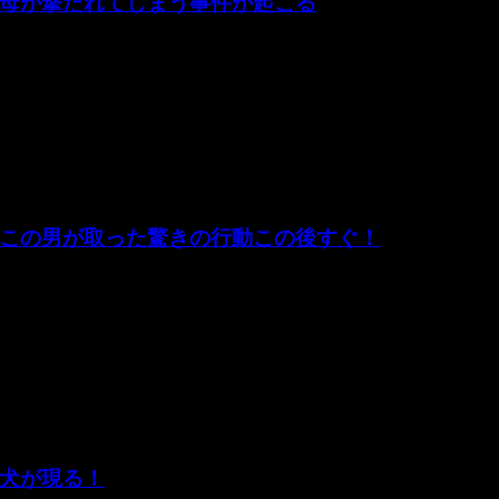
母が撃たれてしまう事件が起こる
すぜ！ 「おれはアルマジロを銃で撃ったかと思ったら、いつのま
この男が取った驚きの行動この後すぐ！
でおきました。 自分の車がレッカーで移動させられる寸前に
犬が現る！