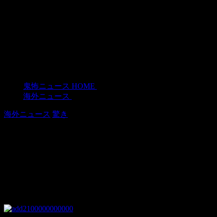
鬼怖ニュース HOME
>
海外ニュース
>
海外ニュース
驚き
アメリカで最も呪われているといわれ
ている8つの家族
2018年7月12日