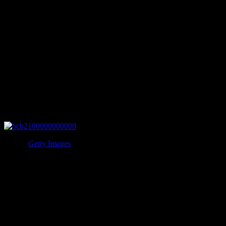
ニューギニア島で失踪しています。
マイケル・ロックフェラーは民俗学者で、ニューギニアの首
狩り族の美術品を収集していたことから、首狩り族に殺され
て食べられたといった都市伝説となっています。
この他にもこの家族は自動車事故や病気で不幸にあっていま
す。
4.ヴァンダービルト家
写真：
Getty Images
鉄道王一族だったヴァンダービルト家。
鉄道事業のほかに海運業や不動産業などの事業を展開し、か
つては世界一裕福な財閥一家でした。