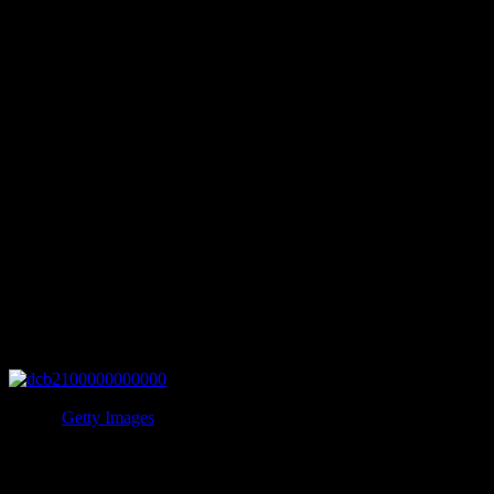
衣装をパクっていることから影響の大きさをうかがい知れま
す。
ダニー・オズモンドは、オズモンズのヒット後にうつ病を患
って入院してしまいます。
マリー・オズモンドは産後うつ病を患ってしまい、自殺を試
みたことがあると告白しており、その息子は18歳の時に自殺
をしてしまいました。
そうした不幸があったものの、近年制作されたドキュメンタ
リー映画では、現在オズモンドファミリーは53人の孫と12人
のひ孫がいることが明らかにされています。
7.ヘミングウェイ家
写真：
Getty Images