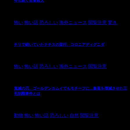
今も続く名誉殺人
2021/3/26
怖い
怖い話
恐ろしい
海外ニュース
閲覧注意
驚き
チリで続いていたナチスの蛮行、コロニアディグニダ
2021/3/3
怖い
怖い話
恐ろしい
海外ニュース
閲覧注意
鬼滅の刃、ゴールデンカムイでもモチーフに…集落を壊滅させた三
毛別羆事件とは
2021/3/3
動物
怖い
怖い話
恐ろしい
自然
閲覧注意