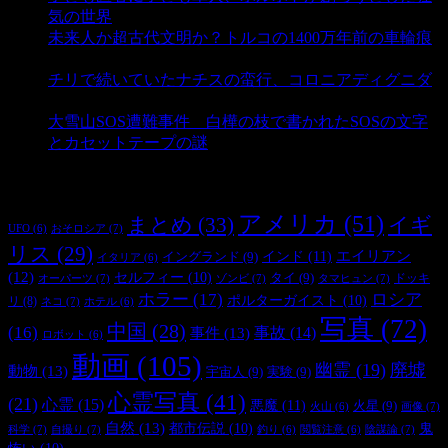
気の世界
- 3,202 ビュー
未来人か超古代文明か？トルコの1400万年前の車輪痕
- 3,177 ビュー
チリで続いていたナチスの蛮行、コロニアディグニダ
- 2,894 ビュー
大雪山SOS遭難事件 白樺の枝で書かれたSOSの文字
とカセットテープの謎
- 2,876 ビュー
タグ
アメリカ
(51)
まとめ
(33)
イギ
おそロシア
(7)
UFO
(6)
リス
(29)
インド
(11)
エイリアン
イングランド
(9)
イタリア
(6)
(12)
セルフィー
(10)
タイ
(9)
ドッキ
オーパーツ
(7)
ゾンビ
(7)
タマヒュン
(7)
ホラー
(17)
ロシア
ポルターガイスト
(10)
リ
(8)
ネコ
(7)
ホテル
(6)
写真
(72)
中国
(28)
(16)
事件
(13)
事故
(14)
ロボット
(6)
動画
(105)
幽霊
(19)
廃墟
動物
(13)
宇宙人
(9)
実験
(9)
心霊写真
(41)
(21)
心霊
(15)
悪魔
(11)
火星
(9)
画像
(7)
火山
(6)
自然
(13)
都市伝説
(10)
鬼
科学
(7)
自撮り
(7)
陰謀論
(7)
釣り
(6)
閲覧注意
(6)