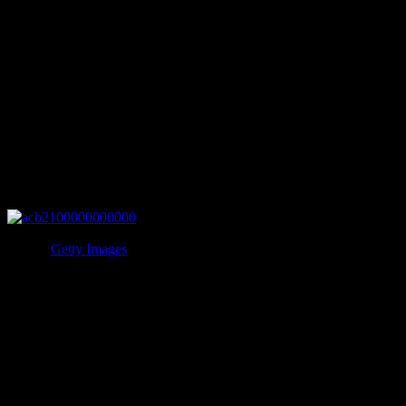
死亡します。
その二年後の1973年には息子のジョン・ポール・ゲッティ三
世がマフィアに誘拐されてしまいます。
マフィアは身代金340万ドルを要求するために、ゲッティ三
世の耳を切り落とし、ゲッティに送りつける事件が起こって
います。
3.ロックフェラー家
写真：
Getty Images
スタンダード・オイル社を創業した実業家ジョン・ロックフ
ェラー一家。
1951年に姪のウィニフレッドは妻と子供2人を殺してしまう
事件を起こしています。また、副大統領を務めたネルソン・
ロックフェラーの息子マイケル・ロックフェラーが1961年に