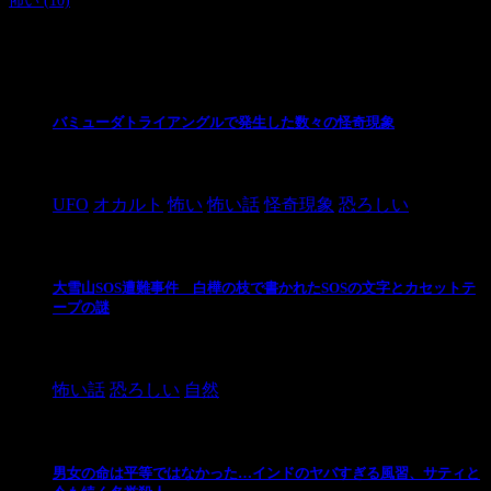
怖い
(10)
最新の投稿
バミューダトライアングルで発生した数々の怪奇現象
2024/10/28
UFO
オカルト
怖い
怖い話
怪奇現象
恐ろしい
大雪山SOS遭難事件 白樺の枝で書かれたSOSの文字とカセットテ
ープの謎
2024/10/20
怖い話
恐ろしい
自然
男女の命は平等ではなかった…インドのヤバすぎる風習、サティと