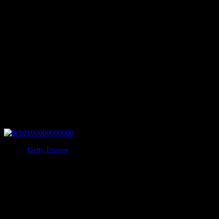
アメリカ大統領だったジョン・F・ケネディ大統領がダラス
でのパレード中に暗殺されたことはあまりにも有名ですが、
その後もこの一家には不幸な出来事が続いています。
大統領予備選挙に勝利した直後にロバート・ケネディも暗殺
されており、ジョン・F・ケネディ・ジュニアは飛行機事故
で妻と義姉と共に命を落としています。
この他にもこの家族は、不慮の事故で亡くなっています。
2.ゲッティ家
写真：
Getty Images
アメリカの実業家であり石油王のジョン・ポール・ゲッティ
一家。
1971年にジョン・ポール・ゲッティの妻が薬物の過剰接種で