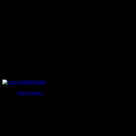
しかし、創始者のコーネリアス・ヴァンダービルドが亡くな
ると彼らの事業は次第に失敗を重ねはじめ、20世紀の終わり
ごろにはニューヨーク5番街にあった10軒の大豪邸は取り壊
されしまい、中には貧困で命を落とす者も出てきます。
しかしヨーロッパの貴族やロックフェラー家の子息と婚姻関
係を結んでいたため、一族は今でも世界で7番目に豊かな一
族です。
5.ブランド家
写真：
Getty Images
20世紀最高の俳優とも言われているマーロン・ブランド。
母はアルコール依存症に苦しんでおり、ブランドの最初の妻
アンナは薬物依存に苦しんでいました。