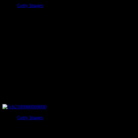
写真：
Getty Images
負の連鎖というものは続いてしまうものです。
今回は、アメリカで最も呪われている8つの家族を紹介いた
します。
この負の連鎖は、成功を掴んだ反面のものなのでしょうか？
それとも持って産まれてきてしまったものなのでしょうか？
1.ケネディ家
写真：
Getty Images