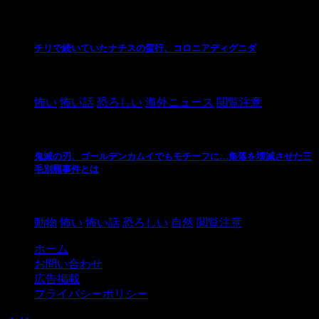
チリで続いていたナチスの蛮行、コロニアディグニダ
2021/3/3
怖い
怖い話
恐ろしい
海外ニュース
閲覧注意
鬼滅の刃、ゴールデンカムイでもモチーフに…集落を壊滅させた三
毛別羆事件とは
2021/3/3
動物
怖い
怖い話
恐ろしい
自然
閲覧注意
ホーム
お問い合わせ
広告掲載
プライバシーポリシー