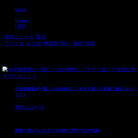
Post
Share
Pocket
Hatena
LINE
-
海外ニュース
,
驚き
-
アメリカ
,
まとめ
,
事故死
,
呪い
,
家族
,
暗殺
関連記事
火炎放射器が一家に一台の時代に！今すぐ買って友達に差をつけよ
う！！
海外ニュース
恐怖！指についたインクの中に浮かび上がる顔