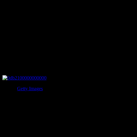
離婚の後、親権をめぐる法廷闘争のさなかで薬物中毒の母に
育てられた長男のクリスチャンは、自身もかなり若い内から
薬物とアルコール中毒となってしまいます。
長女のシャイアンはボーイフレンドをクリスチャンに射殺さ
れ、それを苦にして自殺。クリスチャンもその後、数々の事
件を起こし肺炎で亡くなりました。
6.オズモンド家
写真：
Getty Images
70年代に人気を博したオズモンズ（オズモンド・ブラザー
ス）。カウシルズ、ジャクソン5に続いてヒットした家族バ
ンドで、社会現象とも言われるアイドル人気を博しました。
西城秀樹や郷ひろみといった当時の日本のアイドルは彼らの