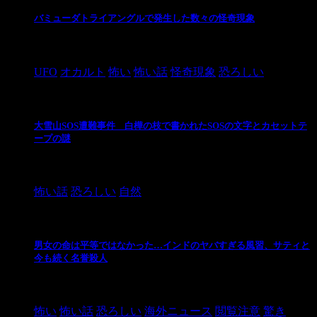
バミューダトライアングルで発生した数々の怪奇現象
2024/10/28
UFO
オカルト
怖い
怖い話
怪奇現象
恐ろしい
大雪山SOS遭難事件 白樺の枝で書かれたSOSの文字とカセットテ
ープの謎
2024/10/20
怖い話
恐ろしい
自然
男女の命は平等ではなかった…インドのヤバすぎる風習、サティと
今も続く名誉殺人
2021/3/26
怖い
怖い話
恐ろしい
海外ニュース
閲覧注意
驚き