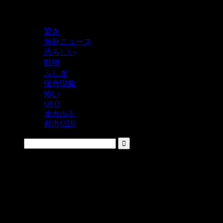
鬼レベルの怖い！をシェアするニュースサイト
驚き
海外ニュース
恐ろしい
動物
ふしぎ
怪奇現象
怖い
UFO
オカルト
都市伝説