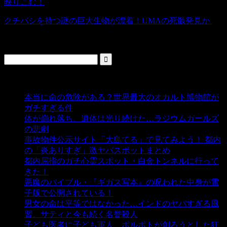
映りこむ！
クチバシを持つ謎の巨大生物が漂着！UMAの死骸発見か
検索
人気の投稿
本当に命の危険がある？世界最大のオカルト博物館が
ガチすぎる件
- 5,431 ビュー
体が崩れ落ち、遺体は光り続けた…ラジウムガールズ
の悲劇
- 5,379 ビュー
事故物件公示サイト「大島てる」で見てみよう！ 都内
の「炎ありすぎ」激ヤバスポットまとめ
- 4,997 ビュー
都内屈指のガチ心霊スポット・白金トンネルに行って
きた！
- 4,133 ビュー
悪魔のバイブル・『ギガス写本』の呪われた中身が電
子版で公開されている！
- 3,444 ビュー
男女の命は平等ではなかった…インドのヤバすぎる風
習、サティと今も続く名誉殺人
- 3,348 ビュー
子ども医者に子ども軍人、ポルポトが創ろうとした狂