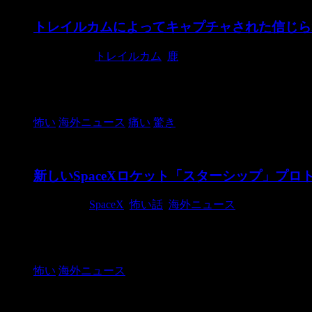
トレイルカムによってキャプチャされた信じら
2020/12/20
トレイルカム
,
鹿
トレイルカムは、自然と狩猟の世界で非常に人気があり
イルカムには、近くの領域の動きを検出す ...
怖い
海外ニュース
痛い
驚き
新しいSpaceXロケット「スターシップ」プ
2020/5/30
SpaceX
,
怖い話
,
海外ニュース
SpaceXのロケットのプロトタイプであるスターシッ
南部のスペースXのボカチカサイ ...
怖い
海外ニュース