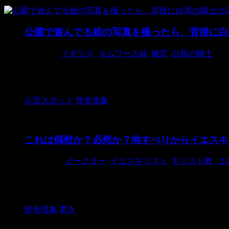
公園で遊んでる娘の写真を撮ったら、背後に白
2018/3/6
イギリス
,
タムワース城
,
幽霊
,
白馬の騎士
写真：Caters なんで白馬の騎士がこんなところに
...
心霊スポット
怪奇現象
これは偶然か？必然か？地すべりからイエスキ
2018/3/11
イースター
,
イエスキリスト
,
キリスト教
,
コ
撮影者：MAMJODH イエスキリストはいつでもあ
の地す ...
怪奇現象
驚き