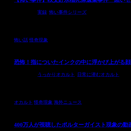
2015/10/1
実録
,
怖い事件シリーズ
殺人事件や自殺の起きた場所が心霊スポットとなること
る」と噂されている場所だった。 &nb ...
怖い話
怪奇現象
恐怖！指についたインクの中に浮かび上がる顔
2015/9/29
うっかりオカルト
,
日常に潜むオカルト
プリンターのトナーを交換したら指にインクがべったり
す。なんと指いついたインクの中に顔が浮 ...
オカルト
怪奇現象
海外ニュース
400万人が視聴したポルターガイスト現象の動