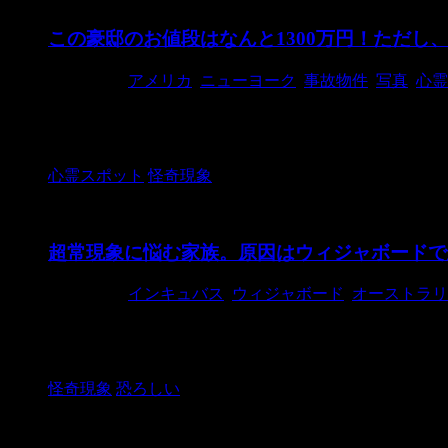
この豪邸のお値段はなんと1300万円！ただし
2018/1/15
アメリカ
,
ニューヨーク
,
事故物件
,
写真
,
心霊
写真：Express ニューヨークにある国の歴史登録
裏部屋を完備して ...
心霊スポット
怪奇現象
超常現象に悩む家族。原因はウィジャボードで
2018/3/18
インキュバス
,
ウィジャボード
,
オーストラリ
写真：WALES NEWS SERVICE オーストラ
いてしま ...
怪奇現象
恐ろしい