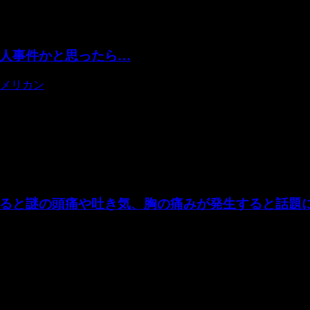
人事件かと思ったら…
メリカン
骨が発見されました。 殺人事件として捜査が開始されたところ
ると謎の頭痛や吐き気、胸の痛みが発生すると話題
られている呪いの人形。 この人形の写真や動画を見たインタ