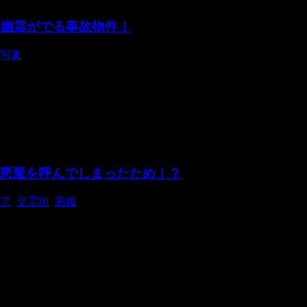
、幽霊がでる事故物件！
写真
財にも登録されているこの豪邸。 ビクトリア朝時代の建築技法を
悪魔を呼んでしまったため！？
ア
,
交霊術
,
悪魔
リア、ニューサウスウェールズ州に住む5人の家族と1匹のネコで暮ら