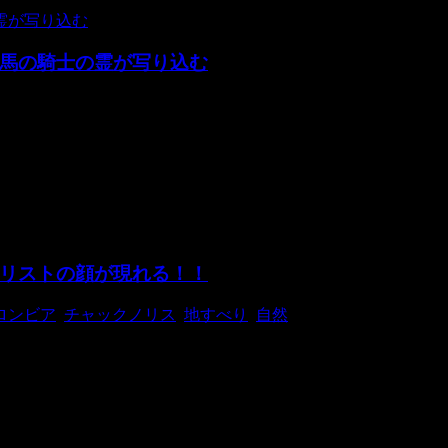
馬の騎士の霊が写り込む
… こちらの写真を撮影したのはリチャード·ジョーンズさん。 イ
リストの顔が現れる！！
ロンビア
,
チャックノリス
,
地すべり
,
自然
なたの近くにいます。 間もなくイースターですが、それに合わせ