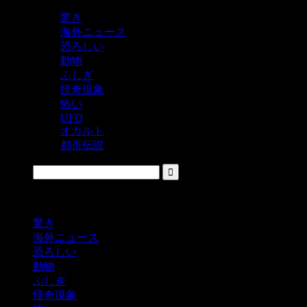
驚き
海外ニュース
恐ろしい
動物
ふしぎ
怪奇現象
怖い
UFO
オカルト
都市伝説
鬼レベルの怖い！をシェアするニュースサイト
驚き
海外ニュース
恐ろしい
動物
ふしぎ
怪奇現象