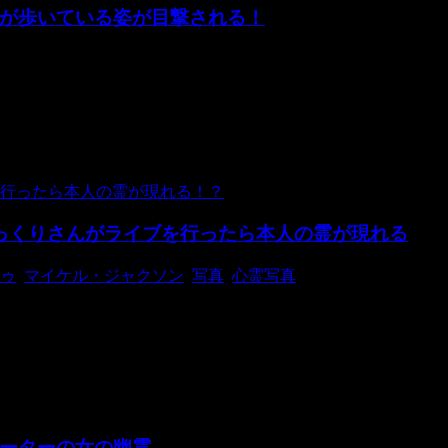
が歩いている姿が目撃される！
所。 こちらの刑務所はコーク市内の観光名所としても有名ですが、1
っくりさんがライブを行ったら本人の霊が現れる
ゥ
,
マイケル・ジャクソン
,
写真
,
心霊写真
ケント州ブロムリーにあるチャーチル劇場でマイケル・ジャクソ
ーターの女の幽霊