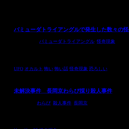
怪奇現象
バミューダトライアングルで発生した数々の怪
2024/10/28
バミューダトライアングル
,
怪奇現象
バミューダトライアングルは、大西洋のフロリダ州、プ
象」が数多く報告されています。以下、代表 ...
UFO
オカルト
怖い
怖い話
怪奇現象
恐ろしい
未解決事件 長岡京わらび採り殺人事件
2019/6/30
わらび
,
殺人事件
,
長岡京
日本には未解決の殺人事件が数多くあり、Wikipedi
年5月23日、長岡京市 ...