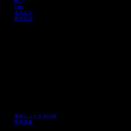
怖い
UFO
オカルト
都市伝説
鬼怖ニュース HOME
>
怪奇現象
>