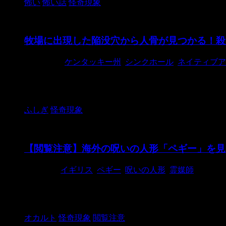
怖い
怖い話
怪奇現象
牧場に出現した陥没穴から人骨が見つかる！殺
2018/7/15
ケンタッキー州
,
シンクホール
,
ネイティブア
ケンタッキー州の農場に陥没穴が出現し、その中から人
日の火曜日。ケンタッキー州フランク ...
ふしぎ
怪奇現象
【閲覧注意】海外の呪いの人形「ペギー」を見
2018/5/5
イギリス
,
ペギー
,
呪いの人形
,
霊媒師
あなたは見る勇気はありますか？ 「ペギー」と名づけ
こっています。 &nbs ...
オカルト
怪奇現象
閲覧注意