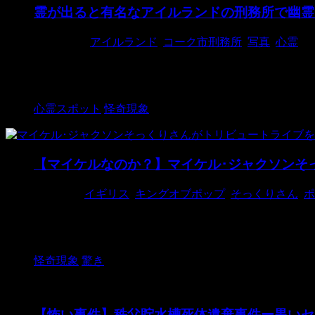
霊が出ると有名なアイルランドの刑務所で幽霊
2018/2/24
アイルランド
,
コーク市刑務所
,
写真
,
心霊
写真：Ian Edwards アイルランドのコーク市刑務
た。 ...
心霊スポット
怪奇現象
【マイケルなのか？】マイケル･ジャクソンそ
2018/3/6
イギリス
,
キングオブポップ
,
そっくりさん
,
ポ
写真：SWNS まさかの大サプライズ。 イギリス 
ケルの霊 ...
怪奇現象
驚き
【怖い事件】秩父貯水槽死体遺棄事件ー黒いセ