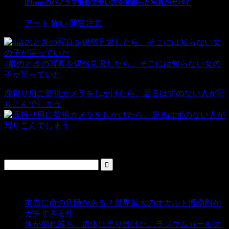
iPhoneのパノラマ撮影で使い方を間違った写真がヤバイ
アート
怖い
閲覧注意
4歳のときの写真を偶然見返したら、そこには知らない女の
子が写っていた
鹿狩り用に監視カメラをしかけたら、居るはずのない人が写
りこんでしまう
検索
人気の投稿
本当に命の危険がある？世界最大のオカルト博物館が
ガチすぎる件
- 5,451 ビュー
体が崩れ落ち、遺体は光り続けた…ラジウムガールズ