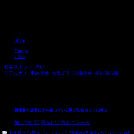
Post
Share
Pocket
Hatena
LINE
-
心霊スポット
,
怖い
-
リアルガチ
,
事故物件
,
大島てる
,
瑕疵物件
,
精神的瑕疵
関連記事
買物客と店員に斧を振っている男が防犯カメラに映る
怖い
怖い話
恐ろしい
海外ニュース