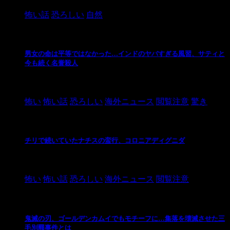
怖い話
恐ろしい
自然
男女の命は平等ではなかった…インドのヤバすぎる風習、サティと
今も続く名誉殺人
2021/3/26
怖い
怖い話
恐ろしい
海外ニュース
閲覧注意
驚き
チリで続いていたナチスの蛮行、コロニアディグニダ
2021/3/3
怖い
怖い話
恐ろしい
海外ニュース
閲覧注意
鬼滅の刃、ゴールデンカムイでもモチーフに…集落を壊滅させた三
毛別羆事件とは