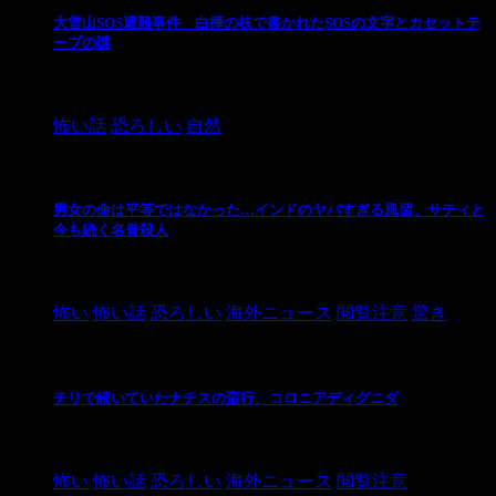
大雪山SOS遭難事件 白樺の枝で書かれたSOSの文字とカセットテ
ープの謎
2024/10/20
怖い話
恐ろしい
自然
男女の命は平等ではなかった…インドのヤバすぎる風習、サティと
今も続く名誉殺人
2021/3/26
怖い
怖い話
恐ろしい
海外ニュース
閲覧注意
驚き
チリで続いていたナチスの蛮行、コロニアディグニダ
2021/3/3
怖い
怖い話
恐ろしい
海外ニュース
閲覧注意