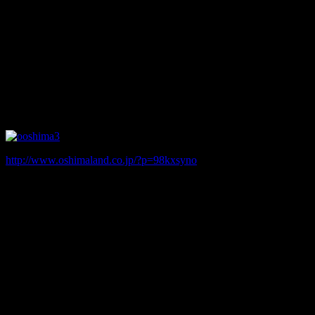
らいことになっています。
そこで、「大島てる」で1箇所に3つ以上の炎が立っているポ
イントを目を皿にして探し出してまとめました。
京○プ○ザホテル
http://www.oshimaland.co.jp/?p=98kxsyno
1973/10/24 身元不明の男が１９階バルコニーから飛び降り自
殺
同年11/2 身元不明の男が２９階バルコニーから飛び降り自殺
1976/8/4 男女心中
1983/6/28 47階より俳優の沖雅也が投身自殺
1976/3/30 女性飛び降り自殺
2004/8/8 外国人男性2人飛び降り自殺
2008/10/3・2012/5/24 刺殺
大きなホテルや高層ビルでは何かしら自殺や他殺が起きてい