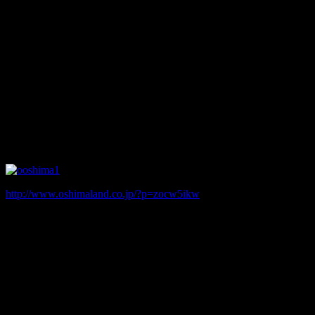
ますが、このホテルほど多いホテルは他になさそうです。
1973年に短期間に飛び降り自殺が起きていることから自殺の
名所というイメージが付いてしまったのか、その後も長年に
渡って飛び降り自殺が後を絶ちません。
このホテルでは「窓の外で落ちていく人影を見た」「地下駐
車場の壁や地面に様々な顔が浮かび上がる」といった噂も有
名です。
近年では2件の他殺事件も起きているようです。
サ○シャイン60
http://www.oshimaland.co.jp/?p=zocw5ikw
東京都豊島区東池袋三丁目1-1
1978/9/27・1998/8月・2012/8/24 飛び降り自殺
2004/4/8 女子トイレ内首吊り自殺
水族館を備えた賑やかなショッピング施設であり、オフィス
ビルであり、いけふくろうと並ぶ池袋のシンボル。A級戦犯
が収容され、処刑された巣鴨プリズンの跡地に建っているた
め、心霊スポットとしての噂も多い。そんな由緒正しき薄暗