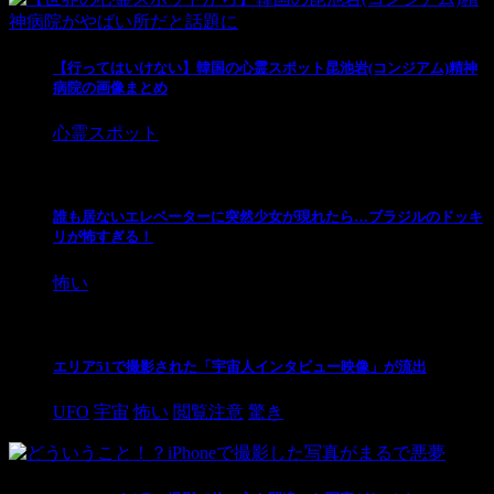
【行ってはいけない】韓国の心霊スポット昆池岩(コンジアム)精神
病院の画像まとめ
心霊スポット
誰も居ないエレベーターに突然少女が現れたら…ブラジルのドッキ
リが怖すぎる！
怖い
エリア51で撮影された「宇宙人インタビュー映像」が流出
UFO
宇宙
怖い
閲覧注意
驚き