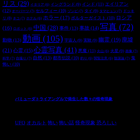
リス
(29)
インド
(11)
エイリアン
イングランド
(9)
イタリア
(6)
(12)
セルフィー
(10)
タイ
(9)
ドッキ
オーパーツ
(7)
ゾンビ
(7)
タマヒュン
(7)
ホラー
(17)
ロシア
ポルターガイスト
(10)
リ
(8)
ネコ
(7)
ホテル
(6)
写真
(72)
中国
(28)
(16)
事件
(13)
事故
(14)
ロボット
(6)
動画
(105)
幽霊
(19)
廃墟
動物
(13)
宇宙人
(9)
実験
(9)
心霊写真
(41)
(21)
心霊
(15)
悪魔
(11)
火星
(9)
画像
(7)
火山
(6)
自然
(13)
都市伝説
(10)
鬼
科学
(7)
自撮り
(7)
陰謀論
(7)
釣り
(6)
閲覧注意
(6)
怖い
(10)
最新の投稿
バミューダトライアングルで発生した数々の怪奇現象
2024/10/28
UFO
オカルト
怖い
怖い話
怪奇現象
恐ろしい