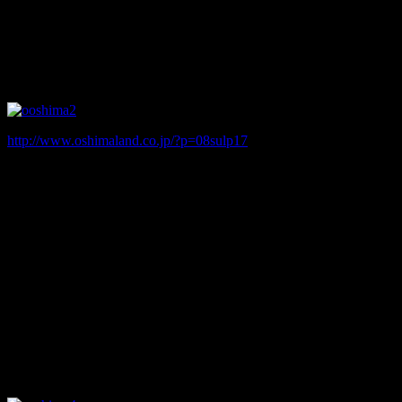
いオーラをまとっているためか、自殺の名所となっていま
す。
ホテルマイ○テイズ東池袋
http://www.oshimaland.co.jp/?p=08sulp17
東京都豊島区東池袋四丁目39-13
2002/6/25 死体遺棄
2010/8/22 保護責任者遺棄致死
2013/9/14 首吊り自殺
サンシャインの裏手、大塚にほど近い場所にあるビジネスホ
テルですが、以前ウィークリーマンションだったころから死
人が出ています。元は立派な建売りマンションだったように
も見えるのですが、一体この地に何が起きているのでしょう
か。
ラ○オンズマンション歌舞伎町第二