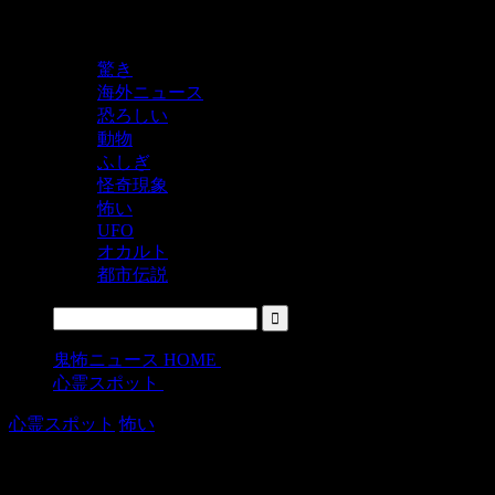
鬼レベルの怖い！をシェアするニュースサイト
驚き
海外ニュース
恐ろしい
動物
ふしぎ
怪奇現象
怖い
UFO
オカルト
都市伝説
鬼怖ニュース HOME
>
心霊スポット
>
心霊スポット
怖い
事故物件公示サイト「大島てる」で見