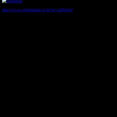
http://www.oshimaland.co.jp/?p=sz69c6g3
東京都新宿区歌舞伎町二丁目2-6
1995年 殺人
2012/10/1・2014/12 飛び降り自殺
おそらく大島てるで一番の”炎密集地帯”である歌舞伎町。そ
の中で最も炎が多いのがこの有名ヤ○ザマンション。大島て
るに載らない事件も多々起こっていそう。他のと違ってこれ
は霊的なものではなく、実体を伴ったリアルガチの怖さです
ね。
いわくの強すぎる場所はホテルになっていることが多いんで
すね。そう考えるとホテルに泊まるのがちょっと怖くなりま
す。