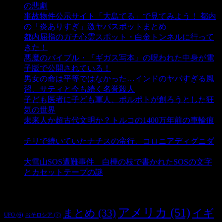
の悲劇
- 5,408 ビュー
事故物件公示サイト「大島てる」で見てみよう！ 都内
の「炎ありすぎ」激ヤバスポットまとめ
- 5,017 ビュー
都内屈指のガチ心霊スポット・白金トンネルに行って
きた！
- 4,155 ビュー
悪魔のバイブル・『ギガス写本』の呪われた中身が電
子版で公開されている！
- 3,456 ビュー
男女の命は平等ではなかった…インドのヤバすぎる風
習、サティと今も続く名誉殺人
- 3,363 ビュー
子ども医者に子ども軍人、ポルポトが創ろうとした狂
気の世界
- 3,219 ビュー
未来人か超古代文明か？トルコの1400万年前の車輪痕
- 3,193 ビュー
チリで続いていたナチスの蛮行、コロニアディグニダ
- 2,907 ビュー
大雪山SOS遭難事件 白樺の枝で書かれたSOSの文字
とカセットテープの謎
- 2,890 ビュー
タグ
アメリカ
(51)
まとめ
(33)
イギ
おそロシア
(7)
UFO
(6)