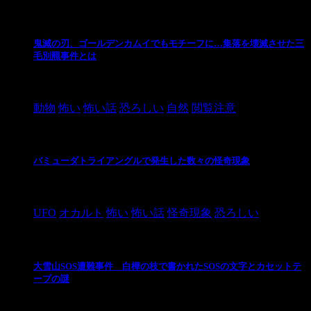
鬼滅の刃、ゴールデンカムイでもモチーフに…集落を壊滅させた三
毛別羆事件とは
2021/3/3
動物
怖い
怖い話
恐ろしい
自然
閲覧注意
バミューダトライアングルで発生した数々の怪奇現象
2024/10/28
UFO
オカルト
怖い
怖い話
怪奇現象
恐ろしい
大雪山SOS遭難事件 白樺の枝で書かれたSOSの文字とカセットテ
ープの謎
2024/10/20