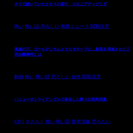
チリで続いていたナチスの蛮行、コロニアディグニダ
2021/3/3
怖い
怖い話
恐ろしい
海外ニュース
閲覧注意
鬼滅の刃、ゴールデンカムイでもモチーフに…集落を壊滅させた三
毛別羆事件とは
2021/3/3
動物
怖い
怖い話
恐ろしい
自然
閲覧注意
バミューダトライアングルで発生した数々の怪奇現象
2024/10/28
UFO
オカルト
怖い
怖い話
怪奇現象
恐ろしい