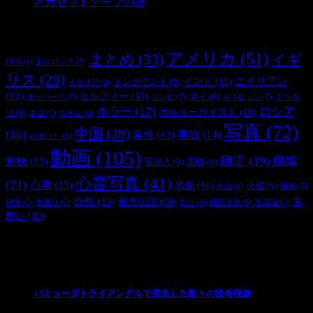
とカセットテープの謎
- 2,898 ビュー
タグ
アメリカ
(51)
まとめ
(33)
イギ
おそロシア
(7)
UFO
(6)
リス
(29)
インド
(11)
エイリアン
イングランド
(9)
イタリア
(6)
(12)
セルフィー
(10)
タイ
(9)
ドッキ
オーパーツ
(7)
ゾンビ
(7)
タマヒュン
(7)
ホラー
(17)
ロシア
ポルターガイスト
(10)
リ
(8)
ネコ
(7)
ホテル
(6)
写真
(72)
中国
(28)
(16)
事件
(13)
事故
(14)
ロボット
(6)
動画
(105)
幽霊
(19)
廃墟
動物
(13)
宇宙人
(9)
実験
(9)
心霊写真
(41)
(21)
心霊
(15)
悪魔
(11)
火星
(9)
画像
(7)
火山
(6)
自然
(13)
都市伝説
(10)
鬼
科学
(7)
自撮り
(7)
陰謀論
(7)
釣り
(6)
閲覧注意
(6)
怖い
(10)
最新の投稿
バミューダトライアングルで発生した数々の怪奇現象