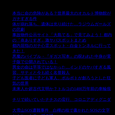
人気の投稿
本当に命の危険がある？世界最大のオカルト博物館が
ガチすぎる件
- 5,459 ビュー
体が崩れ落ち、遺体は光り続けた…ラジウムガールズ
の悲劇
- 5,415 ビュー
事故物件公示サイト「大島てる」で見てみよう！ 都内
の「炎ありすぎ」激ヤバスポットまとめ
- 5,021 ビュー
都内屈指のガチ心霊スポット・白金トンネルに行って
きた！
- 4,163 ビュー
悪魔のバイブル・『ギガス写本』の呪われた中身が電
子版で公開されている！
- 3,459 ビュー
男女の命は平等ではなかった…インドのヤバすぎる風
習、サティと今も続く名誉殺人
- 3,364 ビュー
子ども医者に子ども軍人、ポルポトが創ろうとした狂
気の世界
- 3,225 ビュー
未来人か超古代文明か？トルコの1400万年前の車輪痕
- 3,196 ビュー
チリで続いていたナチスの蛮行、コロニアディグニダ
- 2,908 ビュー
大雪山SOS遭難事件 白樺の枝で書かれたSOSの文字