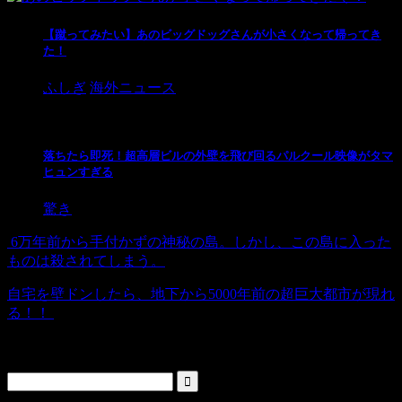
【蹴ってみたい】あのビッグドッグさんが小さくなって帰ってき
た！
ふしぎ
海外ニュース
落ちたら即死！超高層ビルの外壁を飛び回るパルクール映像がタマ
ヒュンすぎる
驚き
6万年前から手付かずの神秘の島。しかし、この島に入った
ものは殺されてしまう。
自宅を壁ドンしたら、地下から5000年前の超巨大都市が現れ
る！！
検索