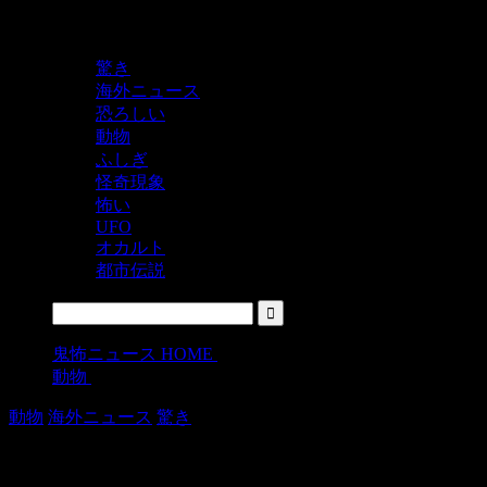
鬼レベルの怖い！をシェアするニュースサイト
驚き
海外ニュース
恐ろしい
動物
ふしぎ
怪奇現象
怖い
UFO
オカルト
都市伝説
鬼怖ニュース HOME
>
動物
>
動物
海外ニュース
驚き
【ポルナレフ状態】アルマジロを撃っ