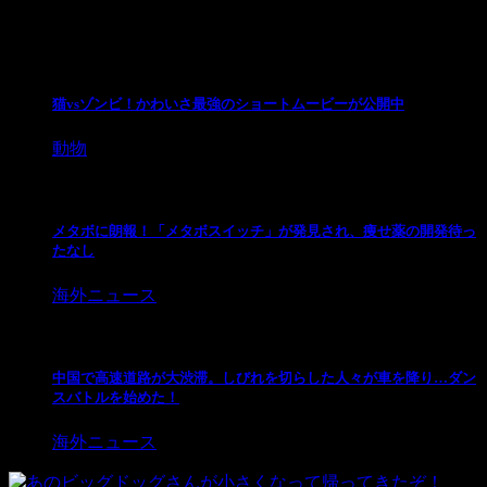
関連記事
猫vsゾンビ！かわいさ最強のショートムービーが公開中
動物
メタボに朗報！「メタボスイッチ」が発見され、痩せ薬の開発待っ
たなし
海外ニュース
中国で高速道路が大渋滞。しびれを切らした人々が車を降り…ダン
スバトルを始めた！
海外ニュース