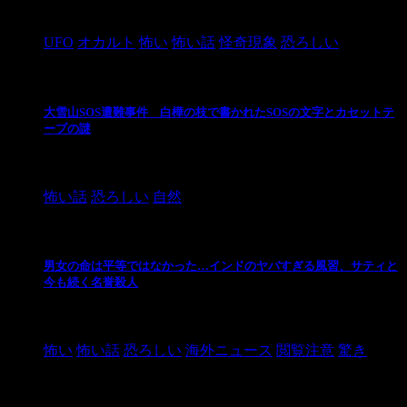
2024/10/28
UFO
オカルト
怖い
怖い話
怪奇現象
恐ろしい
大雪山SOS遭難事件 白樺の枝で書かれたSOSの文字とカセットテ
ープの謎
2024/10/20
怖い話
恐ろしい
自然
男女の命は平等ではなかった…インドのヤバすぎる風習、サティと
今も続く名誉殺人
2021/3/26
怖い
怖い話
恐ろしい
海外ニュース
閲覧注意
驚き