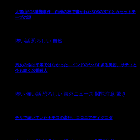
大雪山SOS遭難事件 白樺の枝で書かれたSOSの文字とカセットテ
ープの謎
2024/10/20
怖い話
恐ろしい
自然
男女の命は平等ではなかった…インドのヤバすぎる風習、サティと
今も続く名誉殺人
2021/3/26
怖い
怖い話
恐ろしい
海外ニュース
閲覧注意
驚き
チリで続いていたナチスの蛮行、コロニアディグニダ
2021/3/3