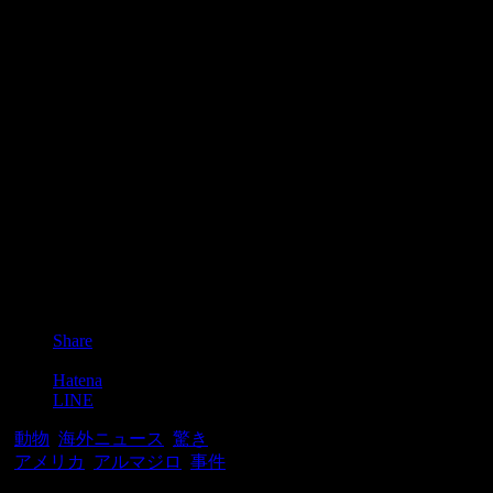
Post
Share
Pocket
Hatena
LINE
-
動物
,
海外ニュース
,
驚き
-
アメリカ
,
アルマジロ
,
事件