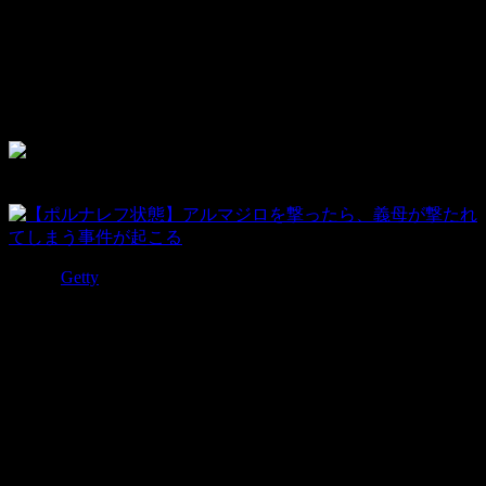
写真：
Getty
あ…ありのまま 今 起こった事を話すぜ！
「おれはアルマジロを銃で撃ったかと思ったら、いつのまに
か義母を撃っていた」