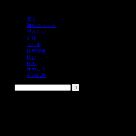
鬼レベルの怖い！をシェアするニュースサイト
驚き
海外ニュース
恐ろしい
動物
ふしぎ
怪奇現象
怖い
UFO
オカルト
都市伝説