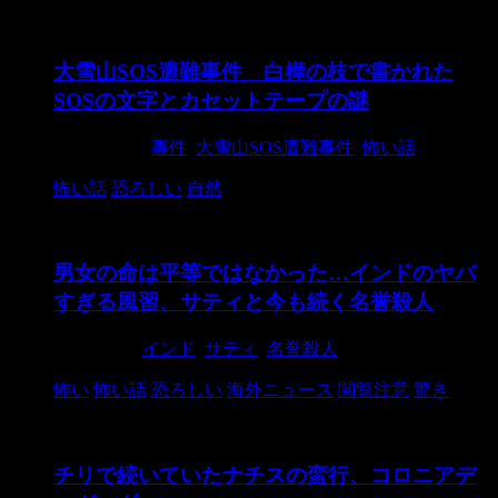
大雪山SOS遭難事件 白樺の枝で書かれた
SOSの文字とカセットテープの謎
2024/10/20
事件
,
大雪山SOS遭難事件
,
怖い話
怖い話
恐ろしい
自然
男女の命は平等ではなかった…インドのヤバ
すぎる風習、サティと今も続く名誉殺人
2021/3/26
インド
,
サティ
,
名誉殺人
怖い
怖い話
恐ろしい
海外ニュース
閲覧注意
驚き
チリで続いていたナチスの蛮行、コロニアデ