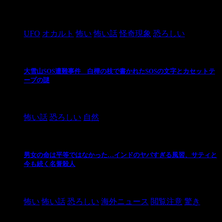
2024/10/28
UFO
オカルト
怖い
怖い話
怪奇現象
恐ろしい
大雪山SOS遭難事件 白樺の枝で書かれたSOSの文字とカセットテ
ープの謎
2024/10/20
怖い話
恐ろしい
自然
男女の命は平等ではなかった…インドのヤバすぎる風習、サティと
今も続く名誉殺人
2021/3/26
怖い
怖い話
恐ろしい
海外ニュース
閲覧注意
驚き