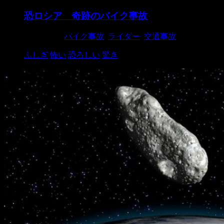
恐ロシア 奇跡のバイク事故
2019/2/10
バイク事故
,
ライダー
,
交通事故
ふしぎ
怖い
恐ろしい
驚き