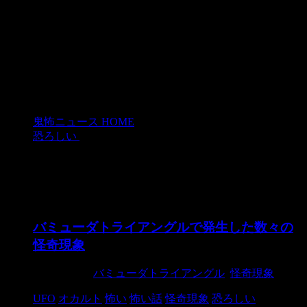
鬼怖ニュース HOME
>
恐ろしい
>
恐ろしい
バミューダトライアングルで発生した数々の
怪奇現象
2024/10/28
バミューダトライアングル
,
怪奇現象
UFO
オカルト
怖い
怖い話
怪奇現象
恐ろしい