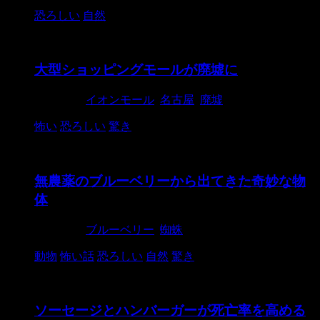
恐ろしい
自然
大型ショッピングモールが廃墟に
2019/5/7
イオンモール
,
名古屋
,
廃墟
怖い
恐ろしい
驚き
無農薬のブルーベリーから出てきた奇妙な物
体
2019/5/4
ブルーベリー
,
蜘蛛
動物
怖い話
恐ろしい
自然
驚き
ソーセージとハンバーガーが死亡率を高める