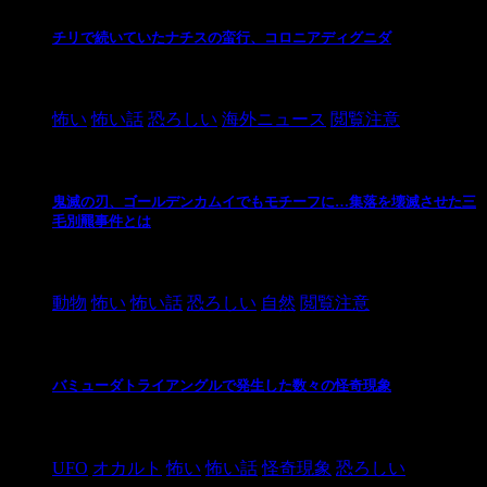
チリで続いていたナチスの蛮行、コロニアディグニダ
2021/3/3
怖い
怖い話
恐ろしい
海外ニュース
閲覧注意
鬼滅の刃、ゴールデンカムイでもモチーフに…集落を壊滅させた三
毛別羆事件とは
2021/3/3
動物
怖い
怖い話
恐ろしい
自然
閲覧注意
バミューダトライアングルで発生した数々の怪奇現象
2024/10/28
UFO
オカルト
怖い
怖い話
怪奇現象
恐ろしい