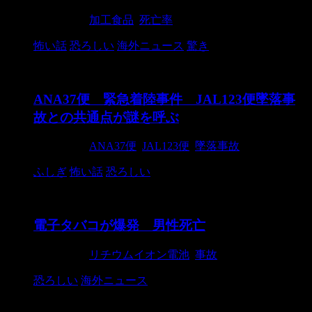
2019/4/28
加工食品
,
死亡率
怖い話
恐ろしい
海外ニュース
驚き
ANA37便 緊急着陸事件 JAL123便墜落事
故との共通点が謎を呼ぶ
2019/3/10
ANA37便
,
JAL123便
,
墜落事故
ふしぎ
怖い話
恐ろしい
電子タバコが爆発 男性死亡
2019/2/10
リチウムイオン電池
,
事故
恐ろしい
海外ニュース