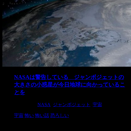
NASAは警告している ジャンボジェットの
大きさの小惑星が今日地球に向かっているこ
とを
2019/1/31
NASA
,
ジャンボジェット
,
宇宙
宇宙
怖い
怖い話
恐ろしい