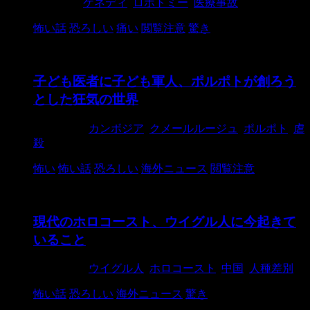
2021/3/3
ケネディ
,
ロボトミー
,
医療事故
怖い話
恐ろしい
痛い
閲覧注意
驚き
子ども医者に子ども軍人、ポルポトが創ろう
とした狂気の世界
2021/1/16
カンボジア
,
クメールルージュ
,
ポルポト
,
虐
殺
怖い
怖い話
恐ろしい
海外ニュース
閲覧注意
現代のホロコースト、ウイグル人に今起きて
いること
2021/1/16
ウイグル人
,
ホロコースト
,
中国
,
人種差別
怖い話
恐ろしい
海外ニュース
驚き