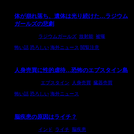
体が崩れ落ち、遺体は光り続けた…ラジウム
ガールズの悲劇
2021/1/16
ラジウムガールズ
,
放射能
,
被曝
怖い話
恐ろしい
海外ニュース
閲覧注意
人身売買に性的虐待…恐怖のエプスタイン島
2020/12/20
エプスタイン
,
人身売買
,
臓器売買
怖い話
恐ろしい
海外ニュース
脳疾患の原因はライチ？
2019/6/23
インド
,
ライチ
,
脳疾患