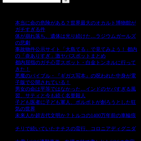
人気の投稿
本当に命の危険がある？世界最大のオカルト博物館が
ガチすぎる件
- 5,435 ビュー
体が崩れ落ち、遺体は光り続けた…ラジウムガールズ
の悲劇
- 5,387 ビュー
事故物件公示サイト「大島てる」で見てみよう！ 都内
の「炎ありすぎ」激ヤバスポットまとめ
- 5,005 ビュー
都内屈指のガチ心霊スポット・白金トンネルに行って
きた！
- 4,140 ビュー
悪魔のバイブル・『ギガス写本』の呪われた中身が電
子版で公開されている！
- 3,449 ビュー
男女の命は平等ではなかった…インドのヤバすぎる風
習、サティと今も続く名誉殺人
- 3,355 ビュー
子ども医者に子ども軍人、ポルポトが創ろうとした狂
気の世界
- 3,208 ビュー
未来人か超古代文明か？トルコの1400万年前の車輪痕
- 3,182 ビュー
チリで続いていたナチスの蛮行、コロニアディグニダ
- 2,899 ビュー