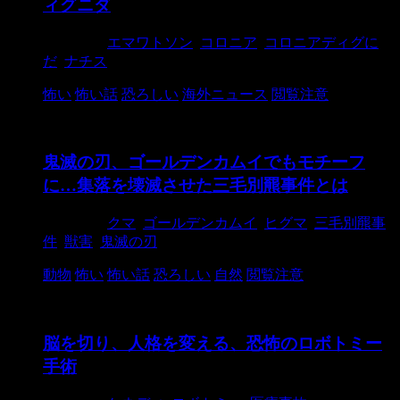
ィグニダ
2021/3/3
エマワトソン
,
コロニア
,
コロニアディグに
だ
,
ナチス
怖い
怖い話
恐ろしい
海外ニュース
閲覧注意
鬼滅の刃、ゴールデンカムイでもモチーフ
に…集落を壊滅させた三毛別羆事件とは
2021/3/3
クマ
,
ゴールデンカムイ
,
ヒグマ
,
三毛別羆事
件
,
獣害
,
鬼滅の刃
動物
怖い
怖い話
恐ろしい
自然
閲覧注意
脳を切り、人格を変える、恐怖のロボトミー
手術