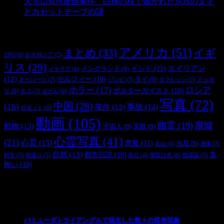
大雪山SOS遭難事件 白樺の枝で書かれたSOSの文字
とカセットテープの謎
- 2,883 ビュー
タグ
アメリカ
(51)
まとめ
(33)
イギ
おそロシア
(7)
UFO
(6)
リス
(29)
インド
(11)
エイリアン
イングランド
(9)
イタリア
(6)
(12)
セルフィー
(10)
タイ
(9)
ドッキ
オーパーツ
(7)
ゾンビ
(7)
タマヒュン
(7)
ホラー
(17)
ロシア
ポルターガイスト
(10)
リ
(8)
ネコ
(7)
ホテル
(6)
写真
(72)
中国
(28)
(16)
事件
(13)
事故
(14)
ロボット
(6)
動画
(105)
幽霊
(19)
廃墟
動物
(13)
宇宙人
(9)
実験
(9)
心霊写真
(41)
(21)
心霊
(15)
悪魔
(11)
火星
(9)
画像
(7)
火山
(6)
自然
(13)
都市伝説
(10)
鬼
科学
(7)
自撮り
(7)
陰謀論
(7)
釣り
(6)
閲覧注意
(6)
怖い
(10)
最新の投稿
バミューダトライアングルで発生した数々の怪奇現象