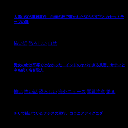
大雪山SOS遭難事件 白樺の枝で書かれたSOSの文字とカセットテ
ープの謎
2024/10/20
怖い話
恐ろしい
自然
男女の命は平等ではなかった…インドのヤバすぎる風習、サティと
今も続く名誉殺人
2021/3/26
怖い
怖い話
恐ろしい
海外ニュース
閲覧注意
驚き
チリで続いていたナチスの蛮行、コロニアディグニダ
2021/3/3