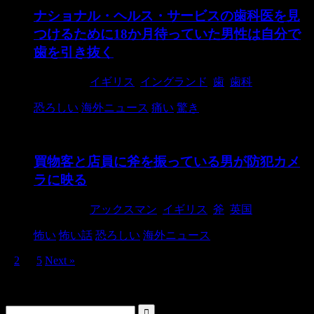
ナショナル・ヘルス・サービスの歯科医を見
つけるために18か月待っていた男性は自分で
歯を引き抜く
2019/1/31
イギリス
,
イングランド
,
歯
,
歯科
恐ろしい
海外ニュース
痛い
驚き
買物客と店員に斧を振っている男が防犯カメ
ラに映る
2019/1/24
アックスマン
,
イギリス
,
斧
,
英国
怖い
怖い話
恐ろしい
海外ニュース
1
2
…
5
Next »
検索