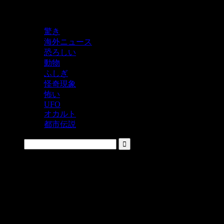
鬼レベルの怖い！をシェアするニュースサイト
驚き
海外ニュース
恐ろしい
動物
ふしぎ
怪奇現象
怖い
UFO
オカルト
都市伝説