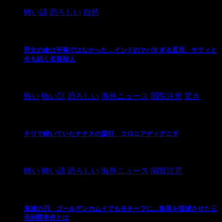
怖い話
恐ろしい
自然
男女の命は平等ではなかった…インドのヤバすぎる風習、サティと
今も続く名誉殺人
2021/3/26
怖い
怖い話
恐ろしい
海外ニュース
閲覧注意
驚き
チリで続いていたナチスの蛮行、コロニアディグニダ
2021/3/3
怖い
怖い話
恐ろしい
海外ニュース
閲覧注意
鬼滅の刃、ゴールデンカムイでもモチーフに…集落を壊滅させた三
毛別羆事件とは