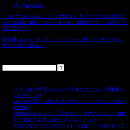
怖い
怪奇現象
カルブコ火山が42年ぶりに大噴火！ 美しさと恐怖が同居す
る噴火画像・動画ツイートまとめ。噴煙が立ち上る様子から
火山雷まで。
葉巻型UFOがイギリス、ハンプシャー州のプラネタリウム
付近で撮影される！
検索
人気の投稿
本当に命の危険がある？世界最大のオカルト博物館が
ガチすぎる件
- 5,431 ビュー
体が崩れ落ち、遺体は光り続けた…ラジウムガールズ
の悲劇
- 5,381 ビュー
事故物件公示サイト「大島てる」で見てみよう！ 都内
の「炎ありすぎ」激ヤバスポットまとめ
- 4,997 ビュー
都内屈指のガチ心霊スポット・白金トンネルに行って