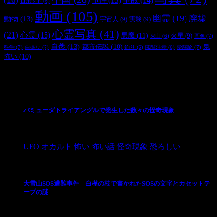
(16)
事件
(13)
事故
(14)
ロボット
(6)
動画
(105)
幽霊
(19)
廃墟
動物
(13)
宇宙人
(9)
実験
(9)
心霊写真
(41)
(21)
心霊
(15)
悪魔
(11)
火星
(9)
画像
(7)
火山
(6)
自然
(13)
都市伝説
(10)
鬼
科学
(7)
自撮り
(7)
陰謀論
(7)
釣り
(6)
閲覧注意
(6)
怖い
(10)
最新の投稿
バミューダトライアングルで発生した数々の怪奇現象
2024/10/28
UFO
オカルト
怖い
怖い話
怪奇現象
恐ろしい
大雪山SOS遭難事件 白樺の枝で書かれたSOSの文字とカセットテ
ープの謎
2024/10/20