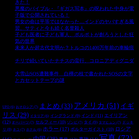
きた！
- 4,135 ビュー
悪魔のバイブル・『ギガス写本』の呪われた中身が電
子版で公開されている！
- 3,446 ビュー
男女の命は平等ではなかった…インドのヤバすぎる風
習、サティと今も続く名誉殺人
- 3,349 ビュー
子ども医者に子ども軍人、ポルポトが創ろうとした狂
気の世界
- 3,203 ビュー
未来人か超古代文明か？トルコの1400万年前の車輪痕
- 3,178 ビュー
チリで続いていたナチスの蛮行、コロニアディグニダ
- 2,895 ビュー
大雪山SOS遭難事件 白樺の枝で書かれたSOSの文字
とカセットテープの謎
- 2,881 ビュー
タグ
アメリカ
(51)
まとめ
(33)
イギ
おそロシア
(7)
UFO
(6)
リス
(29)
インド
(11)
エイリアン
イングランド
(9)
イタリア
(6)
(12)
セルフィー
(10)
タイ
(9)
ドッキ
オーパーツ
(7)
ゾンビ
(7)
タマヒュン
(7)
ホラー
(17)
ロシア
ポルターガイスト
(10)
リ
(8)
ネコ
(7)
ホテル
(6)
写真
(72)
中国
(28)