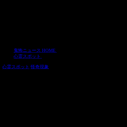
鬼怖ニュース HOME
>
心霊スポット
>
心霊スポット
怪奇現象
霊が出ると有名なアイルランドの刑務
所で幽霊が歩いている姿が目撃され
る！
2018年2月24日