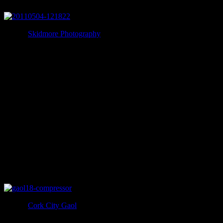
写真：
Skidmore Photography
道の先に今の時代では考えられない服装をしている霊が写り
こんでいます。
投稿者は幽霊を信じていませんでしたが、こんな写真が撮れ
てしまい動揺しています。
実はここ･･･
写真：
Cork City Gaol