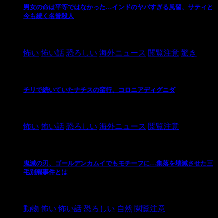
男女の命は平等ではなかった…インドのヤバすぎる風習、サティと
今も続く名誉殺人
2021/3/26
怖い
怖い話
恐ろしい
海外ニュース
閲覧注意
驚き
チリで続いていたナチスの蛮行、コロニアディグニダ
2021/3/3
怖い
怖い話
恐ろしい
海外ニュース
閲覧注意
鬼滅の刃、ゴールデンカムイでもモチーフに…集落を壊滅させた三
毛別羆事件とは
2021/3/3
動物
怖い
怖い話
恐ろしい
自然
閲覧注意