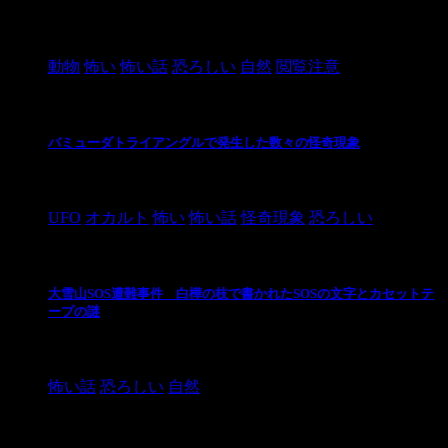
2021/3/3
動物
怖い
怖い話
恐ろしい
自然
閲覧注意
バミューダトライアングルで発生した数々の怪奇現象
2024/10/28
UFO
オカルト
怖い
怖い話
怪奇現象
恐ろしい
大雪山SOS遭難事件 白樺の枝で書かれたSOSの文字とカセットテ
ープの謎
2024/10/20
怖い話
恐ろしい
自然