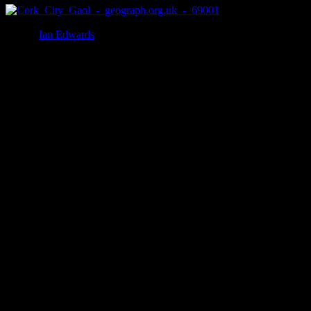
写真：
Ian Edwards
アイルランドのコーク市刑務所。
こちらの刑務所はコーク市内の観光名所としても有名です
が、1824年から1923年まで実際に刑務所として使用されてい
ました。
今では観光地となり、刑務所内には独房を再現したコーナー
があり、刑務所の歴史や当時の囚人の生活を知ることができ
ます。
日本語での説明もあるみたいですよ！
そんな刑務所内で撮影された写真に霊が写っていると話題に
なっています。
問題の写真はこちら！