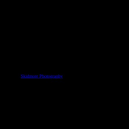
2001年から毎年、超常現象を体験をした目撃した人が集う大
会が行われていたり、夜には幽霊を探すツアーが行われてい
ます。
夜の刑務所ってだけで何かが出てきそうな雰囲気があります
ね。
こちらのツアーは要予約なので、旅行で訪れる際は要注意で
す。
参照元：
Skidmore Photography