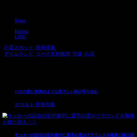
Post
Share
Pocket
Hatena
LINE
-
心霊スポット
,
怪奇現象
-
アイルランド
,
コーク市刑務所
,
写真
,
心霊
関連記事
バスの窓に死神のような恐ろしい顔が写り込む
オカルト
怪奇現象
サッカーの試合の生中継中に選手の霊がグラウンドを颯爽と駆け回