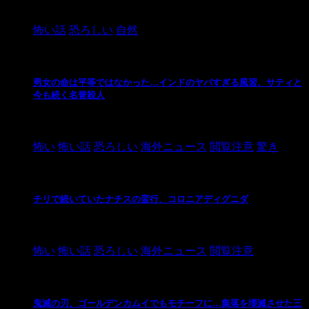
2024/10/20
怖い話
恐ろしい
自然
男女の命は平等ではなかった…インドのヤバすぎる風習、サティと
今も続く名誉殺人
2021/3/26
怖い
怖い話
恐ろしい
海外ニュース
閲覧注意
驚き
チリで続いていたナチスの蛮行、コロニアディグニダ
2021/3/3
怖い
怖い話
恐ろしい
海外ニュース
閲覧注意
鬼滅の刃、ゴールデンカムイでもモチーフに…集落を壊滅させた三