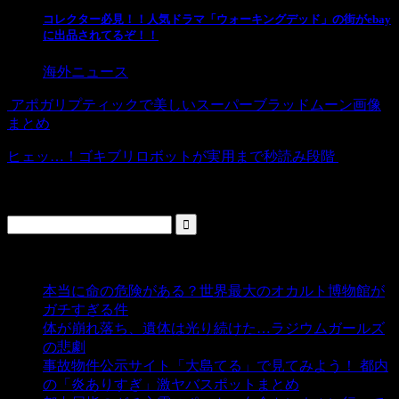
コレクター必見！！人気ドラマ「ウォーキングデッド」の街がebay
に出品されてるぞ！！
海外ニュース
アポガリプティックで美しいスーパーブラッドムーン画像
まとめ
ヒェッ…！ゴキブリロボットが実用まで秒読み段階
検索
人気の投稿
本当に命の危険がある？世界最大のオカルト博物館が
ガチすぎる件
- 5,443 ビュー
体が崩れ落ち、遺体は光り続けた…ラジウムガールズ
の悲劇
- 5,399 ビュー
事故物件公示サイト「大島てる」で見てみよう！ 都内
の「炎ありすぎ」激ヤバスポットまとめ
- 5,010 ビュー