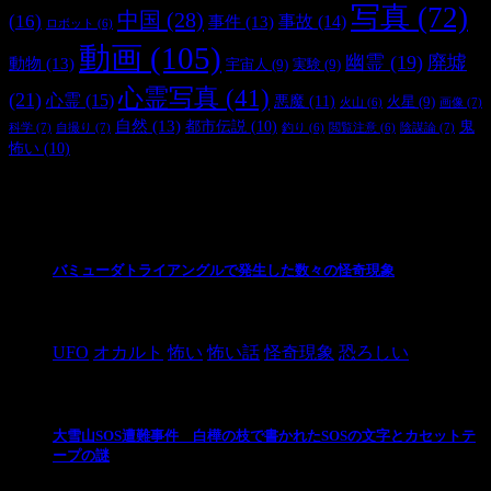
写真
(72)
中国
(28)
(16)
事件
(13)
事故
(14)
ロボット
(6)
動画
(105)
幽霊
(19)
廃墟
動物
(13)
宇宙人
(9)
実験
(9)
心霊写真
(41)
(21)
心霊
(15)
悪魔
(11)
火星
(9)
画像
(7)
火山
(6)
自然
(13)
都市伝説
(10)
鬼
科学
(7)
自撮り
(7)
陰謀論
(7)
釣り
(6)
閲覧注意
(6)
怖い
(10)
最新の投稿
バミューダトライアングルで発生した数々の怪奇現象
2024/10/28
UFO
オカルト
怖い
怖い話
怪奇現象
恐ろしい
大雪山SOS遭難事件 白樺の枝で書かれたSOSの文字とカセットテ
ープの謎