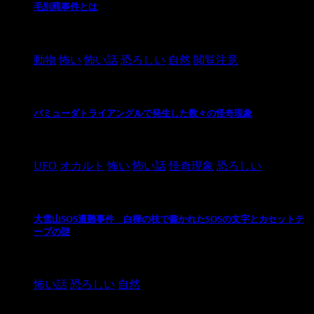
毛別羆事件とは
2021/3/3
動物
怖い
怖い話
恐ろしい
自然
閲覧注意
バミューダトライアングルで発生した数々の怪奇現象
2024/10/28
UFO
オカルト
怖い
怖い話
怪奇現象
恐ろしい
大雪山SOS遭難事件 白樺の枝で書かれたSOSの文字とカセットテ
ープの謎
2024/10/20
怖い話
恐ろしい
自然