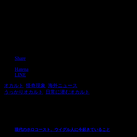
Post
Share
Pocket
Hatena
LINE
-
オカルト
,
怪奇現象
,
海外ニュース
-
うっかりオカルト
,
日常に潜むオカルト
関連記事
現代のホロコースト、ウイグル人に今起きていること