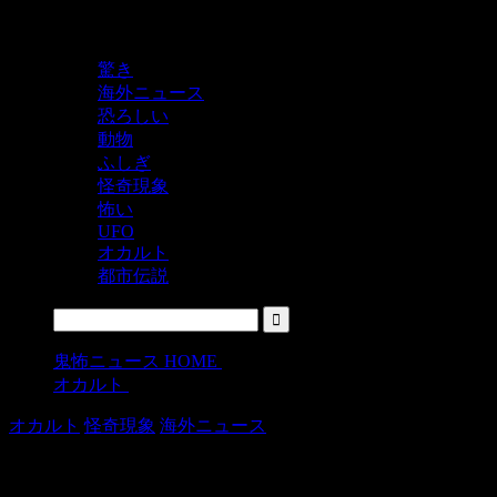
鬼レベルの怖い！をシェアするニュースサイト
驚き
海外ニュース
恐ろしい
動物
ふしぎ
怪奇現象
怖い
UFO
オカルト
都市伝説
鬼怖ニュース HOME
>
オカルト
>
オカルト
怪奇現象
海外ニュース
恐怖！指についたインクの中に浮かび