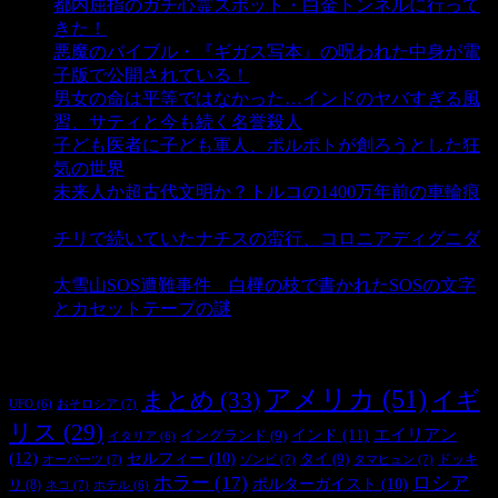
都内屈指のガチ心霊スポット・白金トンネルに行って
きた！
- 4,148 ビュー
悪魔のバイブル・『ギガス写本』の呪われた中身が電
子版で公開されている！
- 3,452 ビュー
男女の命は平等ではなかった…インドのヤバすぎる風
習、サティと今も続く名誉殺人
- 3,357 ビュー
子ども医者に子ども軍人、ポルポトが創ろうとした狂
気の世界
- 3,211 ビュー
未来人か超古代文明か？トルコの1400万年前の車輪痕
- 3,187 ビュー
チリで続いていたナチスの蛮行、コロニアディグニダ
- 2,902 ビュー
大雪山SOS遭難事件 白樺の枝で書かれたSOSの文字
とカセットテープの謎
- 2,887 ビュー
タグ
アメリカ
(51)
まとめ
(33)
イギ
おそロシア
(7)
UFO
(6)
リス
(29)
インド
(11)
エイリアン
イングランド
(9)
イタリア
(6)
(12)
セルフィー
(10)
タイ
(9)
ドッキ
オーパーツ
(7)
ゾンビ
(7)
タマヒュン
(7)
ホラー
(17)
ロシア
ポルターガイスト
(10)
リ
(8)
ネコ
(7)
ホテル
(6)