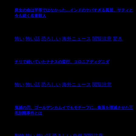
男女の命は平等ではなかった…インドのヤバすぎる風習、サティと
今も続く名誉殺人
2021/3/26
怖い
怖い話
恐ろしい
海外ニュース
閲覧注意
驚き
チリで続いていたナチスの蛮行、コロニアディグニダ
2021/3/3
怖い
怖い話
恐ろしい
海外ニュース
閲覧注意
鬼滅の刃、ゴールデンカムイでもモチーフに…集落を壊滅させた三
毛別羆事件とは
2021/3/3
動物
怖い
怖い話
恐ろしい
自然
閲覧注意