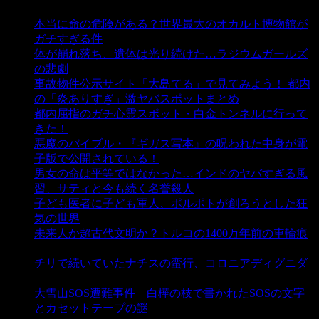
本当に命の危険がある？世界最大のオカルト博物館が
ガチすぎる件
- 5,426 ビュー
体が崩れ落ち、遺体は光り続けた…ラジウムガールズ
の悲劇
- 5,373 ビュー
事故物件公示サイト「大島てる」で見てみよう！ 都内
の「炎ありすぎ」激ヤバスポットまとめ
- 4,990 ビュー
都内屈指のガチ心霊スポット・白金トンネルに行って
きた！
- 4,131 ビュー
悪魔のバイブル・『ギガス写本』の呪われた中身が電
子版で公開されている！
- 3,444 ビュー
男女の命は平等ではなかった…インドのヤバすぎる風
習、サティと今も続く名誉殺人
- 3,342 ビュー
子ども医者に子ども軍人、ポルポトが創ろうとした狂
気の世界
- 3,193 ビュー
未来人か超古代文明か？トルコの1400万年前の車輪痕
- 3,173 ビュー
チリで続いていたナチスの蛮行、コロニアディグニダ
- 2,891 ビュー
大雪山SOS遭難事件 白樺の枝で書かれたSOSの文字
とカセットテープの謎
- 2,874 ビュー