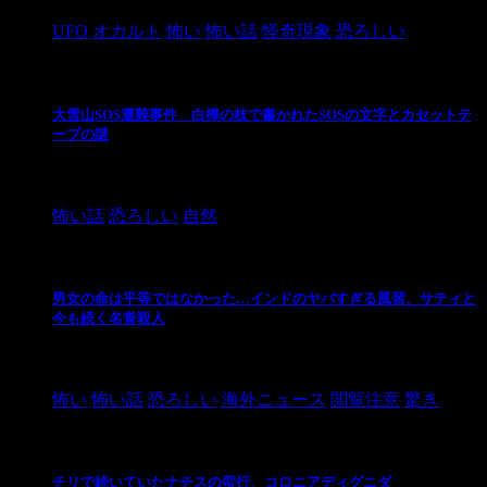
UFO
オカルト
怖い
怖い話
怪奇現象
恐ろしい
大雪山SOS遭難事件 白樺の枝で書かれたSOSの文字とカセットテ
ープの謎
2024/10/20
怖い話
恐ろしい
自然
男女の命は平等ではなかった…インドのヤバすぎる風習、サティと
今も続く名誉殺人
2021/3/26
怖い
怖い話
恐ろしい
海外ニュース
閲覧注意
驚き
チリで続いていたナチスの蛮行、コロニアディグニダ