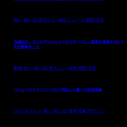
2021/3/3
怖い
怖い話
恐ろしい
海外ニュース
閲覧注意
鬼滅の刃、ゴールデンカムイでもモチーフに…集落を壊滅させた三
毛別羆事件とは
2021/3/3
動物
怖い
怖い話
恐ろしい
自然
閲覧注意
バミューダトライアングルで発生した数々の怪奇現象
2024/10/28
UFO
オカルト
怖い
怖い話
怪奇現象
恐ろしい