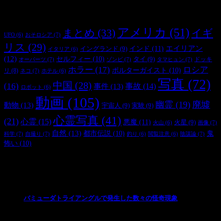
タグ
アメリカ
(51)
まとめ
(33)
イギ
おそロシア
(7)
UFO
(6)
リス
(29)
インド
(11)
エイリアン
イングランド
(9)
イタリア
(6)
(12)
セルフィー
(10)
タイ
(9)
ドッキ
オーパーツ
(7)
ゾンビ
(7)
タマヒュン
(7)
ホラー
(17)
ロシア
ポルターガイスト
(10)
リ
(8)
ネコ
(7)
ホテル
(6)
写真
(72)
中国
(28)
(16)
事件
(13)
事故
(14)
ロボット
(6)
動画
(105)
幽霊
(19)
廃墟
動物
(13)
宇宙人
(9)
実験
(9)
心霊写真
(41)
(21)
心霊
(15)
悪魔
(11)
火星
(9)
画像
(7)
火山
(6)
自然
(13)
都市伝説
(10)
鬼
科学
(7)
自撮り
(7)
陰謀論
(7)
釣り
(6)
閲覧注意
(6)
怖い
(10)
最新の投稿
バミューダトライアングルで発生した数々の怪奇現象
2024/10/28