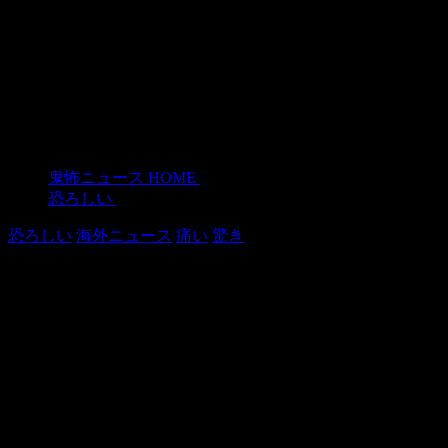
鬼怖ニュース HOME
>
恐ろしい
>
恐ろしい
海外ニュース
痛い
驚き
ナショナル・ヘルス・サービスの歯科
医を見つけるために18か月待っていた
男性は自分で歯を引き抜く
2019年1月31日