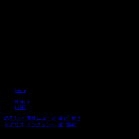
Post
Share
Pocket
Hatena
LINE
-
恐ろしい
,
海外ニュース
,
痛い
,
驚き
-
イギリス
,
イングランド
,
歯
,
歯科
関連記事