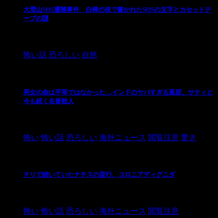
大雪山SOS遭難事件 白樺の枝で書かれたSOSの文字とカセットテ
ープの謎
2024/10/20
怖い話
恐ろしい
自然
男女の命は平等ではなかった…インドのヤバすぎる風習、サティと
今も続く名誉殺人
2021/3/26
怖い
怖い話
恐ろしい
海外ニュース
閲覧注意
驚き
チリで続いていたナチスの蛮行、コロニアディグニダ
2021/3/3
怖い
怖い話
恐ろしい
海外ニュース
閲覧注意