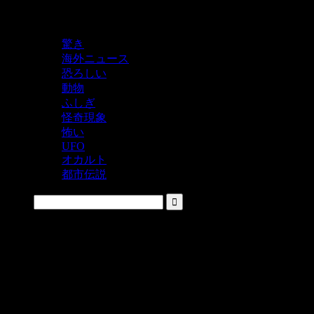
鬼レベルの怖い！をシェアするニュースサイト
驚き
海外ニュース
恐ろしい
動物
ふしぎ
怪奇現象
怖い
UFO
オカルト
都市伝説