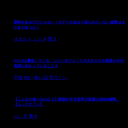
胴体があるだけじゃない！モアイのあまり知られていない秘密はま
だまだあった！
オカルト
ふしぎ
驚き
NASAは警告している ジャンボジェットの大きさの小惑星が今日
地球に向かっていることを
宇宙
怖い
怖い話
恐ろしい
【こんなの食べるのかよ】動物が作る世界の高価な珍味6種類。
【人ってすごい】
ふしぎ
驚き