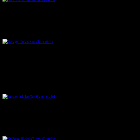
を失いました。しかし男性は、実際には妻が自分の元を離れ
ていないことに気が付きました。
4. 少女の幽霊
アイルランドの心霊スポットで撮影
された写真の一枚。
撮影した男性は、「この女性の名前は"アン"と言います。こ
の子は悪魔的な力によってこの場所に縛り付けれていると考
えられます」と語っています。
5. 病院の廊下
病院の防犯カメラに廊下を徘徊する
幽霊の少女が捉えられていました。
この病院では病死した少女の幽霊の目撃情報が絶えません。
6. 後ろに誰かいる
イギリスでバカンスを楽しんでいた