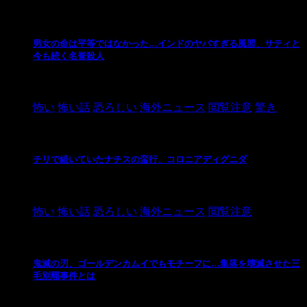
男女の命は平等ではなかった…インドのヤバすぎる風習、サティと
今も続く名誉殺人
2021/3/26
怖い
怖い話
恐ろしい
海外ニュース
閲覧注意
驚き
チリで続いていたナチスの蛮行、コロニアディグニダ
2021/3/3
怖い
怖い話
恐ろしい
海外ニュース
閲覧注意
鬼滅の刃、ゴールデンカムイでもモチーフに…集落を壊滅させた三
毛別羆事件とは
2021/3/3