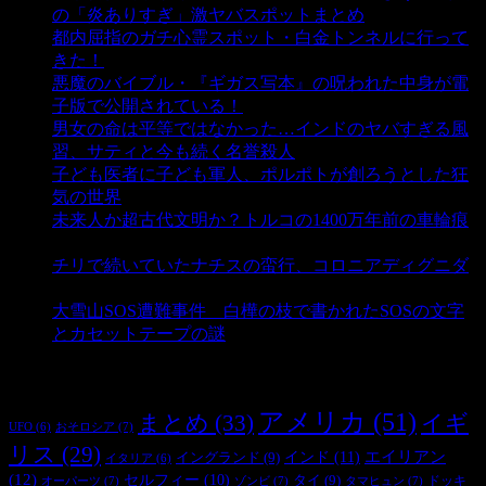
の「炎ありすぎ」激ヤバスポットまとめ
- 5,001 ビュー
都内屈指のガチ心霊スポット・白金トンネルに行って
きた！
- 4,137 ビュー
悪魔のバイブル・『ギガス写本』の呪われた中身が電
子版で公開されている！
- 3,447 ビュー
男女の命は平等ではなかった…インドのヤバすぎる風
習、サティと今も続く名誉殺人
- 3,350 ビュー
子ども医者に子ども軍人、ポルポトが創ろうとした狂
気の世界
- 3,204 ビュー
未来人か超古代文明か？トルコの1400万年前の車輪痕
- 3,179 ビュー
チリで続いていたナチスの蛮行、コロニアディグニダ
- 2,896 ビュー
大雪山SOS遭難事件 白樺の枝で書かれたSOSの文字
とカセットテープの謎
- 2,881 ビュー
タグ
アメリカ
(51)
まとめ
(33)
イギ
おそロシア
(7)
UFO
(6)
リス
(29)
インド
(11)
エイリアン
イングランド
(9)
イタリア
(6)
(12)
セルフィー
(10)
タイ
(9)
ドッキ
オーパーツ
(7)
ゾンビ
(7)
タマヒュン
(7)