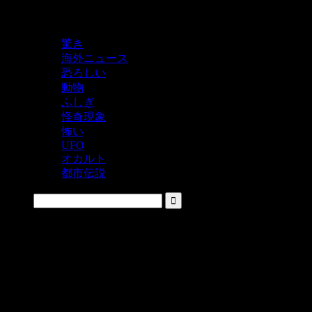
鬼レベルの怖い！をシェアするニュースサイト
驚き
海外ニュース
恐ろしい
動物
ふしぎ
怪奇現象
怖い
UFO
オカルト
都市伝説