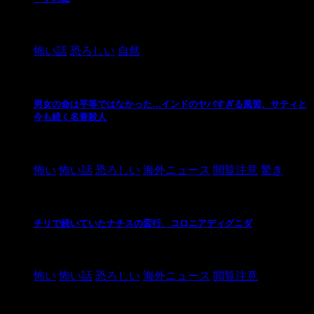
2024/10/20
怖い話
恐ろしい
自然
男女の命は平等ではなかった…インドのヤバすぎる風習、サティと
今も続く名誉殺人
2021/3/26
怖い
怖い話
恐ろしい
海外ニュース
閲覧注意
驚き
チリで続いていたナチスの蛮行、コロニアディグニダ
2021/3/3
怖い
怖い話
恐ろしい
海外ニュース
閲覧注意