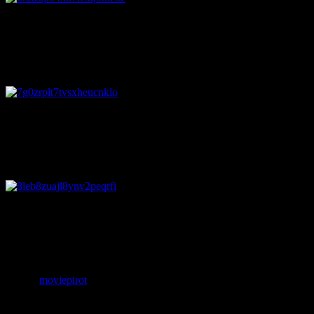
この女性は、後で写真を整理していて何かが写っていたこと
に気づきました。
7. ビクトリア朝の幽霊
ビクトリア朝時代の服装をしたこの幽
霊は、イギリスのバーンズリー、ヨークシャーの家の近くで
多く目撃されています。
8. プラスワン
1994年に16歳を迎えた若者のグループ
のスナップ。
現像した後に彼らは部屋の隅の少女に気が付きましたが、誰
も彼女のことを知りませんでした。
参照：
moviepirot