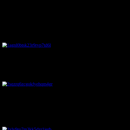
存在を常に意識しています。
イギリスで本物の超常現象と言われている不気味な画像をま
とめました。
1. 鏡に映る影
古い家具を撮影していたら、階段の
上に黒い影が現れたという写真。
この家には何かのいわくがあるに違いありません。
2. 交霊会に現れた悪魔
1933年に霊と交信する集まりを開い
ていた際に撮影された一枚。
この交霊会に出席した人は、後に自らの目をくりぬいた死体
で見つかったと言われています。
3. 死んでも一緒の夫婦
この前年に男性は長年連れ添った妻