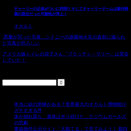
チャーリーの正体がついに判明!? そしてチャーリーゲームは新作映
画の宣伝だった可能性が浮上！
オカルト
悪魔が写った写真…シドニーの遊園地火災の直前に撮られ
た写真が恐ろしい
アメリカ版トイレの花子さん「ブラッディ・マリー」は実在
していた！
検索
人気の投稿
本当に命の危険がある？世界最大のオカルト博物館が
ガチすぎる件
- 5,432 ビュー
体が崩れ落ち、遺体は光り続けた…ラジウムガールズ
の悲劇
- 5,382 ビュー
事故物件公示サイト「大島てる」で見てみよう！ 都内