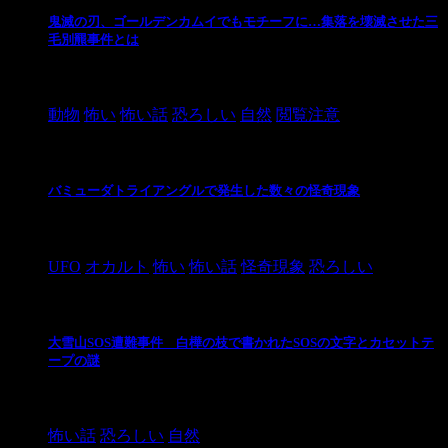
鬼滅の刃、ゴールデンカムイでもモチーフに…集落を壊滅させた三
毛別羆事件とは
2021/3/3
動物
怖い
怖い話
恐ろしい
自然
閲覧注意
バミューダトライアングルで発生した数々の怪奇現象
2024/10/28
UFO
オカルト
怖い
怖い話
怪奇現象
恐ろしい
大雪山SOS遭難事件 白樺の枝で書かれたSOSの文字とカセットテ
ープの謎
2024/10/20
怖い話
恐ろしい
自然