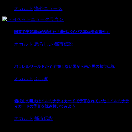
オカルト
海外ニュース
国道で突如車両が消えた「藤代バイパス車両失踪事件」
オカルト
恐ろしい
都市伝説
パラレルワールドか？ 存在しない国から来た男の都市伝説
オカルト
ふしぎ
箱根山の噴火はイルミナティカードで予言されていた！イルミナテ
ィカードの予言を読み解いてみよう
オカルト
都市伝説