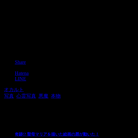
Post
Share
Pocket
Hatena
LINE
-
オカルト
-
写真
,
心霊写真
,
悪魔
,
本物
関連記事
奇跡!? 聖母マリアを描いた絵画の唇が動いた！