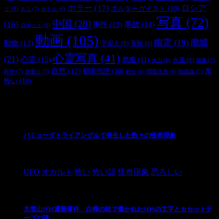
ホラー
(17)
ロシア
ポルターガイスト
(10)
リ
(8)
ネコ
(7)
ホテル
(6)
写真
(72)
中国
(28)
(16)
事件
(13)
事故
(14)
ロボット
(6)
動画
(105)
幽霊
(19)
廃墟
動物
(13)
宇宙人
(9)
実験
(9)
心霊写真
(41)
(21)
心霊
(15)
悪魔
(11)
火星
(9)
画像
(7)
火山
(6)
自然
(13)
都市伝説
(10)
鬼
科学
(7)
自撮り
(7)
陰謀論
(7)
釣り
(6)
閲覧注意
(6)
怖い
(10)
最新の投稿
バミューダトライアングルで発生した数々の怪奇現象
2024/10/28
UFO
オカルト
怖い
怖い話
怪奇現象
恐ろしい
大雪山SOS遭難事件 白樺の枝で書かれたSOSの文字とカセットテ
ープの謎