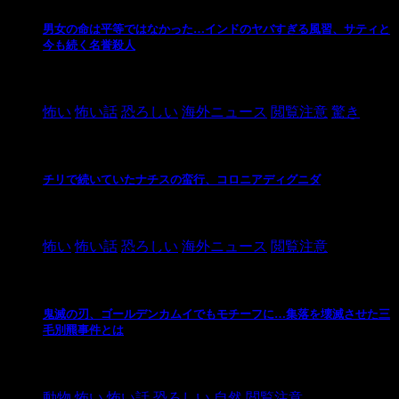
男女の命は平等ではなかった…インドのヤバすぎる風習、サティと
今も続く名誉殺人
2021/3/26
怖い
怖い話
恐ろしい
海外ニュース
閲覧注意
驚き
チリで続いていたナチスの蛮行、コロニアディグニダ
2021/3/3
怖い
怖い話
恐ろしい
海外ニュース
閲覧注意
鬼滅の刃、ゴールデンカムイでもモチーフに…集落を壊滅させた三
毛別羆事件とは
2021/3/3
動物
怖い
怖い話
恐ろしい
自然
閲覧注意