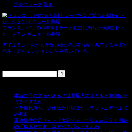
海外ニュース
驚き
フランス、パリで65年間ホラーと狂気に満ちた演劇を行っ
た、グラン·ギニョール劇場
アイルランドの少女がSnapchatで心霊写真を共有する事案が
発生！霊がマンションに住み着いている
検索
人気の投稿
本当に命の危険がある？世界最大のオカルト博物館が
ガチすぎる件
- 5,440 ビュー
体が崩れ落ち、遺体は光り続けた…ラジウムガールズ
の悲劇
- 5,394 ビュー
事故物件公示サイト「大島てる」で見てみよう！ 都内
の「炎ありすぎ」激ヤバスポットまとめ
- 5,008 ビュー