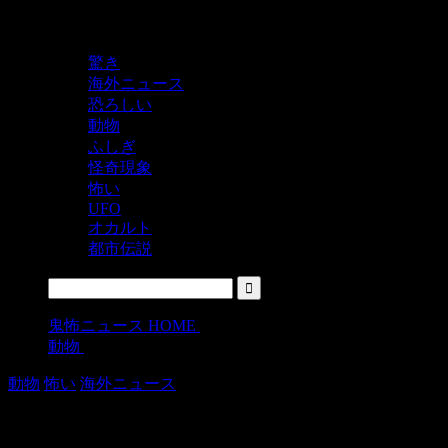
鬼レベルの怖い！をシェアするニュースサイト
驚き
海外ニュース
恐ろしい
動物
ふしぎ
怪奇現象
怖い
UFO
オカルト
都市伝説
鬼怖ニュース HOME
>
動物
>
動物
怖い
海外ニュース
車に顔を突っ込んでエサをねだるバッ