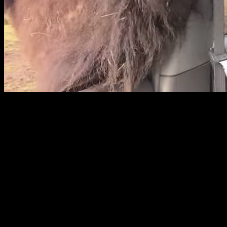
完全にイッちゃってる顔だ…。
写真家のキャロライン・ウォーカー・エヴァンスさんが車か
らバッファローにエサを与えたところ、よほど気に入ったの
か1頭のバッファローが追いかけてきて車の中に顔を突っ込
んで来ました。
おっかなびっくりエサを与えるキャロラインお姉さんです
が、バッファローはお姉さんの方をずいぶん気に入ったよう
で、最後はぺろりとお姉さんの腕を舐めて去っていきまし
た。
萌えの古典的表現として「ペロペロしたい」と言いますが、