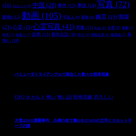
写真
(72)
中国
(28)
(16)
事件
(13)
事故
(14)
ロボット
(6)
動画
(105)
幽霊
(19)
廃墟
動物
(13)
宇宙人
(9)
実験
(9)
心霊写真
(41)
(21)
心霊
(15)
悪魔
(11)
火星
(9)
画像
(7)
火山
(6)
自然
(13)
都市伝説
(10)
鬼
科学
(7)
自撮り
(7)
陰謀論
(7)
釣り
(6)
閲覧注意
(6)
怖い
(10)
最新の投稿
バミューダトライアングルで発生した数々の怪奇現象
2024/10/28
UFO
オカルト
怖い
怖い話
怪奇現象
恐ろしい
大雪山SOS遭難事件 白樺の枝で書かれたSOSの文字とカセットテ
ープの謎