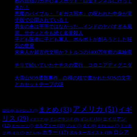
都内屈指のガチ心霊スポット・白金トンネルに行って
きた！
- 4,144 ビュー
悪魔のバイブル・『ギガス写本』の呪われた中身が電
子版で公開されている！
- 3,452 ビュー
男女の命は平等ではなかった…インドのヤバすぎる風
習、サティと今も続く名誉殺人
- 3,357 ビュー
子ども医者に子ども軍人、ポルポトが創ろうとした狂
気の世界
- 3,211 ビュー
未来人か超古代文明か？トルコの1400万年前の車輪痕
- 3,187 ビュー
チリで続いていたナチスの蛮行、コロニアディグニダ
- 2,902 ビュー
大雪山SOS遭難事件 白樺の枝で書かれたSOSの文字
とカセットテープの謎
- 2,887 ビュー
タグ
アメリカ
(51)
まとめ
(33)
イギ
おそロシア
(7)
UFO
(6)
リス
(29)
インド
(11)
エイリアン
イングランド
(9)
イタリア
(6)
(12)
セルフィー
(10)
タイ
(9)
ドッキ
オーパーツ
(7)
ゾンビ
(7)
タマヒュン
(7)
ホラー
(17)
ロシア
ポルターガイスト
(10)
リ
(8)
ネコ
(7)
ホテル
(6)