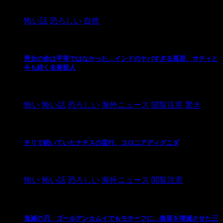
2024/10/20
怖い話
恐ろしい
自然
男女の命は平等ではなかった…インドのヤバすぎる風習、サティと
今も続く名誉殺人
2021/3/26
怖い
怖い話
恐ろしい
海外ニュース
閲覧注意
驚き
チリで続いていたナチスの蛮行、コロニアディグニダ
2021/3/3
怖い
怖い話
恐ろしい
海外ニュース
閲覧注意
鬼滅の刃、ゴールデンカムイでもモチーフに…集落を壊滅させた三