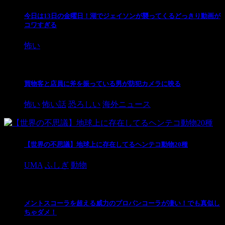
今日は13日の金曜日！湖でジェイソンが襲ってくるどっきり動画が
コワすぎる
怖い
買物客と店員に斧を振っている男が防犯カメラに映る
怖い
怖い話
恐ろしい
海外ニュース
【世界の不思議】地球上に存在してるヘンテコ動物20種
UMA
ふしぎ
動物
メントスコーラを超える威力のプロパンコーラが凄い！でも真似し
ちゃダメ！