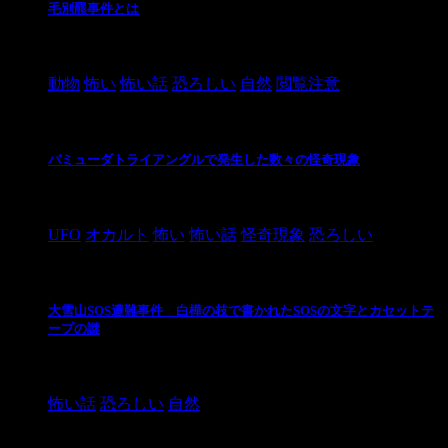
毛別羆事件とは
2021/3/3
動物
怖い
怖い話
恐ろしい
自然
閲覧注意
バミューダトライアングルで発生した数々の怪奇現象
2024/10/28
UFO
オカルト
怖い
怖い話
怪奇現象
恐ろしい
大雪山SOS遭難事件 白樺の枝で書かれたSOSの文字とカセットテ
ープの謎
2024/10/20
怖い話
恐ろしい
自然