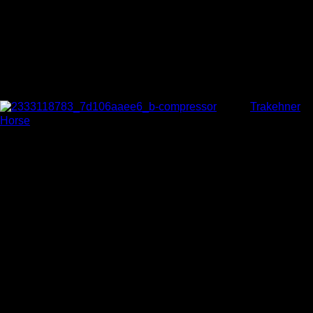
・映画「シャイニング」のエレベーターじゃん。
実は馬の鼻血だった！
写真：
Trakehner
Horse
実はこの血は全て1頭の
馬の鼻血
でした。
Rod_Of_Asclepiusさんの獣医の友人が撮影したものです。
タイプ過ぎる馬が目の前に現れて、大興奮して鼻血を出してし
まったのでしょうか？それにしても出しすぎじゃないですか。
どうやら興奮のあまり鼻血を出してしまったわけではなさそう
です。