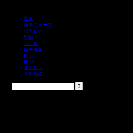
鬼レベルの怖い！をシェアするニュースサイト
驚き
海外ニュース
恐ろしい
動物
ふしぎ
怪奇現象
怖い
UFO
オカルト
都市伝説