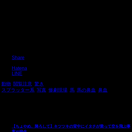
Post
Share
Pocket
Hatena
LINE
-
動物
,
閲覧注意
,
驚き
-
スプラッター系
,
写真
,
惨劇現場
,
馬
,
馬の鼻血
,
鼻血
関連記事
【ちょやめ、降ろして】キツツキの背中にイタチが乗って空を飛ぶ事
案が発生