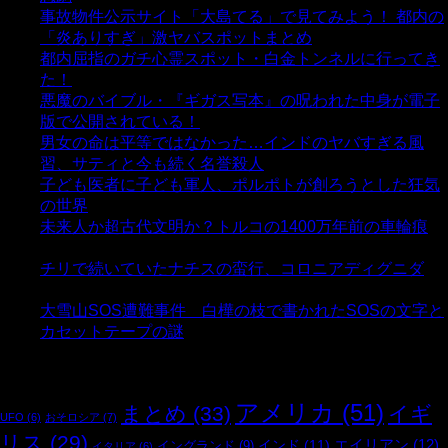
事故物件公示サイト「大島てる」で見てみよう！ 都内の
「炎ありすぎ」激ヤバスポットまとめ
- 4,993 ビュー
都内屈指のガチ心霊スポット・白金トンネルに行ってき
た！
- 4,133 ビュー
悪魔のバイブル・『ギガス写本』の呪われた中身が電子
版で公開されている！
- 3,444 ビュー
男女の命は平等ではなかった…インドのヤバすぎる風
習、サティと今も続く名誉殺人
- 3,347 ビュー
子ども医者に子ども軍人、ポルポトが創ろうとした狂気
の世界
- 3,200 ビュー
未来人か超古代文明か？トルコの1400万年前の車輪痕
-
3,176 ビュー
チリで続いていたナチスの蛮行、コロニアディグニダ
-
2,893 ビュー
大雪山SOS遭難事件 白樺の枝で書かれたSOSの文字と
カセットテープの謎
- 2,875 ビュー
タグ
アメリカ
(51)
まとめ
(33)
イギ
UFO
(6)
おそロシア
(7)
リス
(29)
インド
(11)
エイリアン
(12)
イングランド
(9)
イタリア
(6)