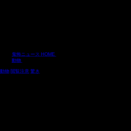
鬼怖ニュース HOME
>
動物
>
動物
閲覧注意
驚き
なんじゃこりゃあ！血まみれ
の部屋がRedditにアップされ
大騒ぎに！！
2015年6月4日