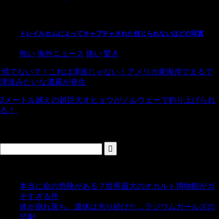
トレイルカムによってキャプチャされた信じられないほどの写真
怖い
海外ニュース
痛い
驚き
慌てないで！これは津波じゃない！アメリカ東海岸でまるで
津波みたいな濃霧が発生
2メートル越えの超巨大オヒョウがノルウェーで釣り上げられ
る！
検索
人気の投稿
本当に命の危険がある？世界最大のオカルト博物館がガ
チすぎる件
- 5,431 ビュー
体が崩れ落ち、遺体は光り続けた…ラジウムガールズの
悲劇
- 5,377 ビュー