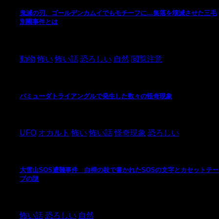
鬼滅の刃、ゴールデンカムイでもモチーフに…集落を壊滅させた三毛
別羆事件とは
2021/3/3
動物
怖い
怖い話
恐ろしい
自然
閲覧注意
バミューダトライアングルで発生した数々の怪奇現象
2024/10/28
UFO
オカルト
怖い
怖い話
怪奇現象
恐ろしい
大雪山SOS遭難事件 白樺の枝で書かれたSOSの文字とカセットテー
プの謎
2024/10/20
怖い話
恐ろしい
自然