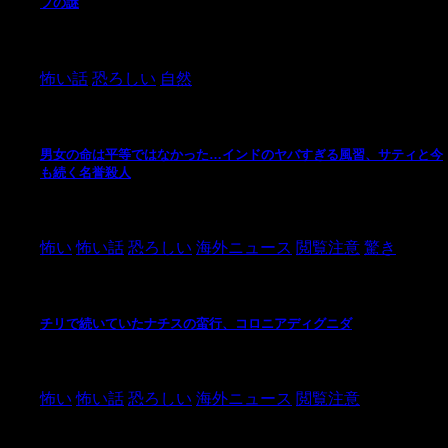
プの謎
2024/10/20
怖い話
恐ろしい
自然
男女の命は平等ではなかった…インドのヤバすぎる風習、サティと今
も続く名誉殺人
2021/3/26
怖い
怖い話
恐ろしい
海外ニュース
閲覧注意
驚き
チリで続いていたナチスの蛮行、コロニアディグニダ
2021/3/3
怖い
怖い話
恐ろしい
海外ニュース
閲覧注意