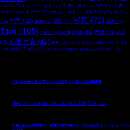
セルフィー
(10)
タイ
(9)
ドッキリ
(8)
オーパーツ
(7)
ゾンビ
(7)
タマヒュン
(7)
ネ
ホラー
(17)
ロシア
(16)
ポルターガイスト
(10)
コ
(7)
ホテル
(6)
ロボッ
写真
(72)
中国
(28)
事件
(13)
事故
(14)
動物
(13)
ト
(6)
動画
(105)
廃墟
(21)
幽霊
(19)
心霊
宇宙人
(9)
実験
(9)
心霊写真
(41)
(15)
悪魔
(11)
火星
(9)
火山
(6)
画像
(7)
科学
(7)
自撮
自然
(13)
都市伝説
(10)
鬼怖い
(10)
り
(7)
釣り
(6)
閲覧注意
(6)
陰謀論
(7)
最新の投稿
バミューダトライアングルで発生した数々の怪奇現象
2024/10/28
UFO
オカルト
怖い
怖い話
怪奇現象
恐ろしい
大雪山SOS遭難事件 白樺の枝で書かれたSOSの文字とカセットテー