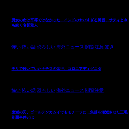
男女の命は平等ではなかった…インドのヤバすぎる風習、サティと今
も続く名誉殺人
2021/3/26
怖い
怖い話
恐ろしい
海外ニュース
閲覧注意
驚き
チリで続いていたナチスの蛮行、コロニアディグニダ
2021/3/3
怖い
怖い話
恐ろしい
海外ニュース
閲覧注意
鬼滅の刃、ゴールデンカムイでもモチーフに…集落を壊滅させた三毛
別羆事件とは
2021/3/3