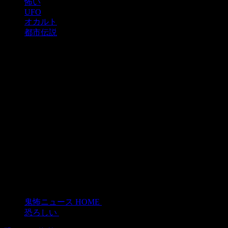
怖い
UFO
オカルト
都市伝説
鬼怖ニュース HOME
>
恐ろしい
>