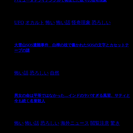
バミューダトライアングルで発生した数々の怪奇現象
2024/10/28
UFO
オカルト
怖い
怖い話
怪奇現象
恐ろしい
大雪山SOS遭難事件 白樺の枝で書かれたSOSの文字とカセットテ
ープの謎
2024/10/20
怖い話
恐ろしい
自然
男女の命は平等ではなかった…インドのヤバすぎる風習、サティと
今も続く名誉殺人
2021/3/26
怖い
怖い話
恐ろしい
海外ニュース
閲覧注意
驚き