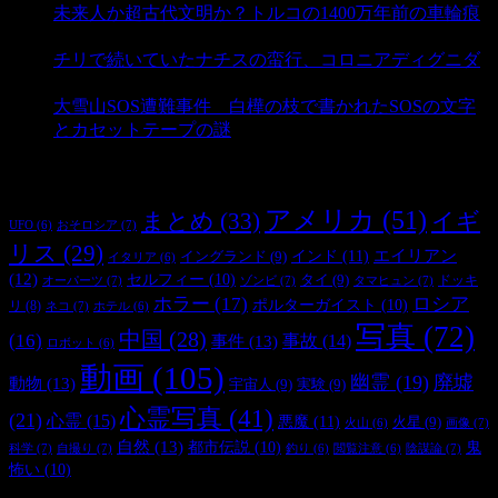
未来人か超古代文明か？トルコの1400万年前の車輪痕
- 3,178 ビュー
チリで続いていたナチスの蛮行、コロニアディグニダ
- 2,895 ビュー
大雪山SOS遭難事件 白樺の枝で書かれたSOSの文字
とカセットテープの謎
- 2,881 ビュー
タグ
アメリカ
(51)
まとめ
(33)
イギ
おそロシア
(7)
UFO
(6)
リス
(29)
インド
(11)
エイリアン
イングランド
(9)
イタリア
(6)
(12)
セルフィー
(10)
タイ
(9)
ドッキ
オーパーツ
(7)
ゾンビ
(7)
タマヒュン
(7)
ホラー
(17)
ロシア
ポルターガイスト
(10)
リ
(8)
ネコ
(7)
ホテル
(6)
写真
(72)
中国
(28)
(16)
事件
(13)
事故
(14)
ロボット
(6)
動画
(105)
幽霊
(19)
廃墟
動物
(13)
宇宙人
(9)
実験
(9)
心霊写真
(41)
(21)
心霊
(15)
悪魔
(11)
火星
(9)
画像
(7)
火山
(6)
自然
(13)
都市伝説
(10)
鬼
科学
(7)
自撮り
(7)
陰謀論
(7)
釣り
(6)
閲覧注意
(6)
怖い
(10)