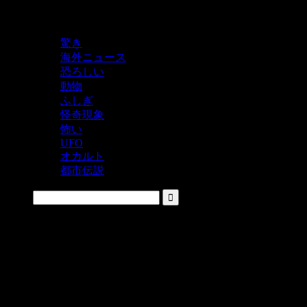
鬼レベルの怖い！をシェアするニュースサイト
驚き
海外ニュース
恐ろしい
動物
ふしぎ
怪奇現象
怖い
UFO
オカルト
都市伝説