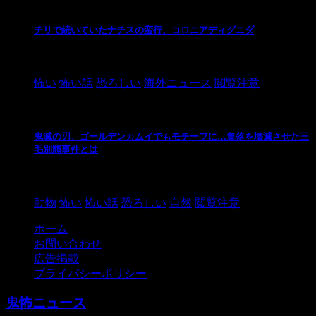
チリで続いていたナチスの蛮行、コロニアディグニダ
2021/3/3
怖い
怖い話
恐ろしい
海外ニュース
閲覧注意
鬼滅の刃、ゴールデンカムイでもモチーフに…集落を壊滅させた三
毛別羆事件とは
2021/3/3
動物
怖い
怖い話
恐ろしい
自然
閲覧注意
ホーム
お問い合わせ
広告掲載
プライバシーポリシー
鬼怖ニュース