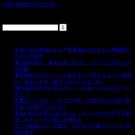
月面の神秘的な閃光の謎
検索
人気の投稿
本当に命の危険がある？世界最大のオカルト博物館が
ガチすぎる件
- 5,431 ビュー
体が崩れ落ち、遺体は光り続けた…ラジウムガールズ
の悲劇
- 5,381 ビュー
事故物件公示サイト「大島てる」で見てみよう！ 都内
の「炎ありすぎ」激ヤバスポットまとめ
- 4,997 ビュー
都内屈指のガチ心霊スポット・白金トンネルに行って
きた！
- 4,135 ビュー
悪魔のバイブル・『ギガス写本』の呪われた中身が電
子版で公開されている！
- 3,446 ビュー
男女の命は平等ではなかった…インドのヤバすぎる風
習、サティと今も続く名誉殺人
- 3,349 ビュー
子ども医者に子ども軍人、ポルポトが創ろうとした狂
気の世界
- 3,203 ビュー