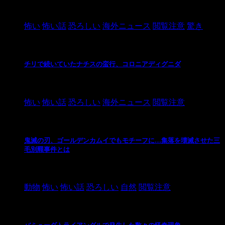
2021/3/26
怖い
怖い話
恐ろしい
海外ニュース
閲覧注意
驚き
チリで続いていたナチスの蛮行、コロニアディグニダ
2021/3/3
怖い
怖い話
恐ろしい
海外ニュース
閲覧注意
鬼滅の刃、ゴールデンカムイでもモチーフに…集落を壊滅させた三
毛別羆事件とは
2021/3/3
動物
怖い
怖い話
恐ろしい
自然
閲覧注意