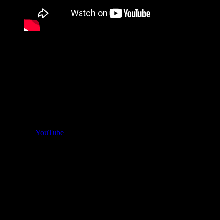
廃墟モールになってしまった原因
イオンモール名古屋みなと店が廃墟モールになってしまった
原因は不明ですが、近隣にイオンモール名古屋茶屋店がある
のも原因かもしれません。廃墟モール解消のためか、現在、
イオンモール名古屋茶屋店との間を結ぶシャトルバスを運行
中です。
参照元：
YouTube