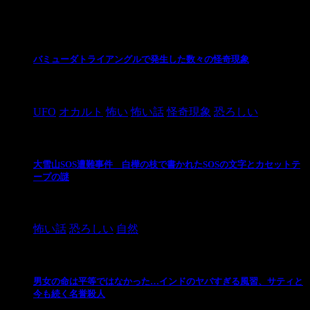
最新の投稿
バミューダトライアングルで発生した数々の怪奇現象
2024/10/28
UFO
オカルト
怖い
怖い話
怪奇現象
恐ろしい
大雪山SOS遭難事件 白樺の枝で書かれたSOSの文字とカセットテ
ープの謎
2024/10/20
怖い話
恐ろしい
自然
男女の命は平等ではなかった…インドのヤバすぎる風習、サティと
今も続く名誉殺人