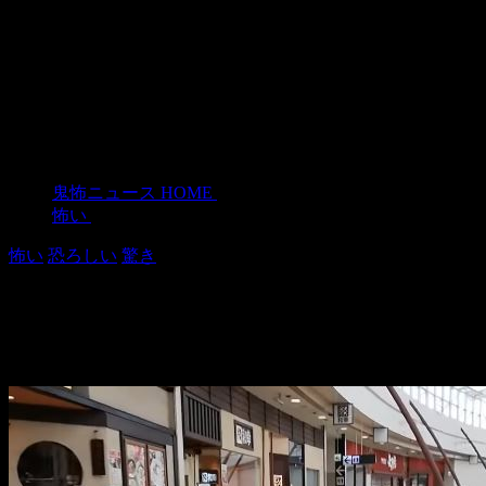
鬼怖ニュース HOME
>
怖い
>
怖い
恐ろしい
驚き
大型ショッピングモールが廃墟に
2019年5月7日