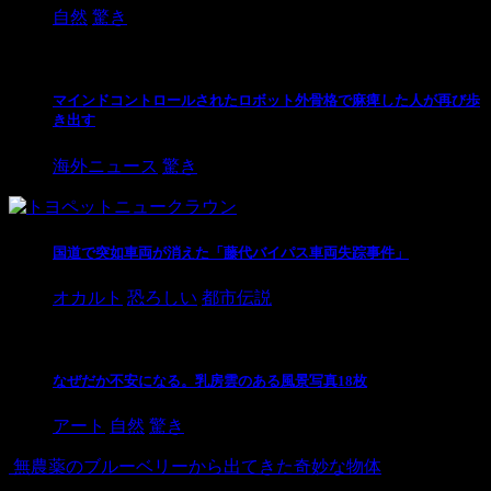
自然
驚き
マインドコントロールされたロボット外骨格で麻痺した人が再び歩
き出す
海外ニュース
驚き
国道で突如車両が消えた「藤代バイパス車両失踪事件」
オカルト
恐ろしい
都市伝説
なぜだか不安になる。乳房雲のある風景写真18枚
アート
自然
驚き
無農薬のブルーベリーから出てきた奇妙な物体