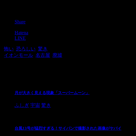
Post
Share
Pocket
Hatena
LINE
-
怖い
,
恐ろしい
,
驚き
-
イオンモール
,
名古屋
,
廃墟
関連記事
月が大きく見える現象「スーパームーン」
ふしぎ
宇宙
驚き
台風13号が猛烈すぎる！サイパンで撮影された画像がヤバイ