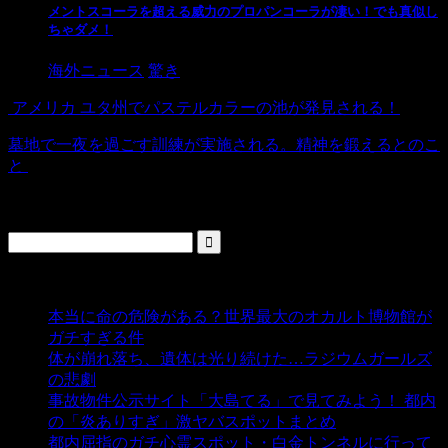
メントスコーラを超える威力のプロパンコーラが凄い！でも真似し
ちゃダメ！
海外ニュース
驚き
アメリカ ユタ州でパステルカラーの池が発見される！
墓地で一夜を過ごす訓練が実施される。精神を鍛えるとのこ
と
検索
人気の投稿
本当に命の危険がある？世界最大のオカルト博物館が
ガチすぎる件
- 5,459 ビュー
体が崩れ落ち、遺体は光り続けた…ラジウムガールズ
の悲劇
- 5,414 ビュー
事故物件公示サイト「大島てる」で見てみよう！ 都内
の「炎ありすぎ」激ヤバスポットまとめ
- 5,021 ビュー
都内屈指のガチ心霊スポット・白金トンネルに行って