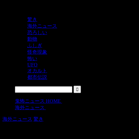
鬼レベルの怖い！をシェアするニュースサイト
驚き
海外ニュース
恐ろしい
動物
ふしぎ
怪奇現象
怖い
UFO
オカルト
都市伝説
鬼怖ニュース HOME
>
海外ニュース
>
海外ニュース
驚き
地震の神の怒り？ボルネオ島の地震後