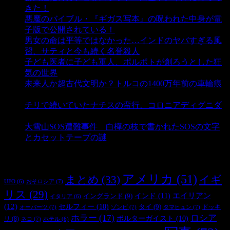
きた！
- 4,161 ビュー
悪魔のバイブル・『ギガス写本』の呪われた中身が電
子版で公開されている！
- 3,459 ビュー
男女の命は平等ではなかった…インドのヤバすぎる風
習、サティと今も続く名誉殺人
- 3,364 ビュー
子ども医者に子ども軍人、ポルポトが創ろうとした狂
気の世界
- 3,225 ビュー
未来人か超古代文明か？トルコの1400万年前の車輪痕
- 3,196 ビュー
チリで続いていたナチスの蛮行、コロニアディグニダ
- 2,908 ビュー
大雪山SOS遭難事件 白樺の枝で書かれたSOSの文字
とカセットテープの謎
- 2,898 ビュー
タグ
アメリカ
(51)
まとめ
(33)
イギ
おそロシア
(7)
UFO
(6)
リス
(29)
インド
(11)
エイリアン
イングランド
(9)
イタリア
(6)
(12)
セルフィー
(10)
タイ
(9)
ドッキ
オーパーツ
(7)
ゾンビ
(7)
タマヒュン
(7)
ホラー
(17)
ロシア
ポルターガイスト
(10)
リ
(8)
ネコ
(7)
ホテル
(6)