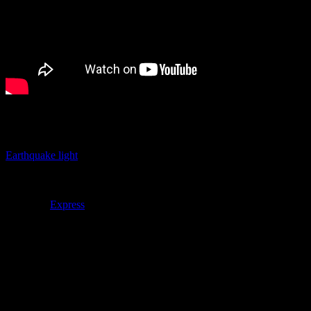
日本では地震雲がよく知られていますが、こういう現象もあ
るんですね。
Earthquake light
としてwikipediaの項目もあるようです。
参照元：
Express