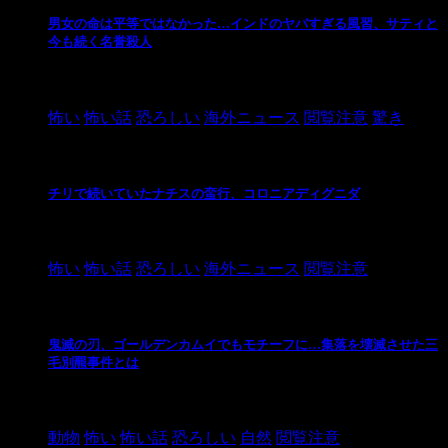
男女の命は平等ではなかった…インドのヤバすぎる風習、サティと
今も続く名誉殺人
2021/3/26
怖い
怖い話
恐ろしい
海外ニュース
閲覧注意
驚き
チリで続いていたナチスの蛮行、コロニアディグニダ
2021/3/3
怖い
怖い話
恐ろしい
海外ニュース
閲覧注意
鬼滅の刃、ゴールデンカムイでもモチーフに…集落を壊滅させた三
毛別羆事件とは
2021/3/3
動物
怖い
怖い話
恐ろしい
自然
閲覧注意