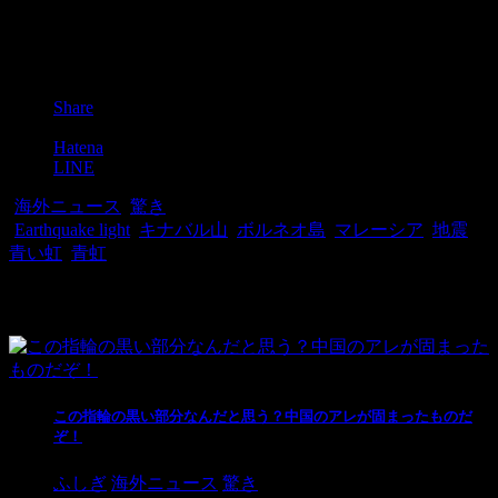
Post
Share
Pocket
Hatena
LINE
-
海外ニュース
,
驚き
-
Earthquake light
,
キナバル山
,
ボルネオ島
,
マレーシア
,
地震
,
青い虹
,
青虹
関連記事
この指輪の黒い部分なんだと思う？中国のアレが固まったものだ
ぞ！
ふしぎ
海外ニュース
驚き