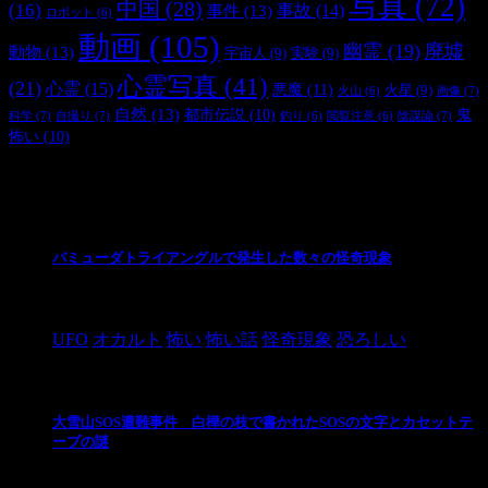
写真
(72)
中国
(28)
(16)
事件
(13)
事故
(14)
ロボット
(6)
動画
(105)
幽霊
(19)
廃墟
動物
(13)
宇宙人
(9)
実験
(9)
心霊写真
(41)
(21)
心霊
(15)
悪魔
(11)
火星
(9)
画像
(7)
火山
(6)
自然
(13)
都市伝説
(10)
鬼
科学
(7)
自撮り
(7)
陰謀論
(7)
釣り
(6)
閲覧注意
(6)
怖い
(10)
最新の投稿
バミューダトライアングルで発生した数々の怪奇現象
2024/10/28
UFO
オカルト
怖い
怖い話
怪奇現象
恐ろしい
大雪山SOS遭難事件 白樺の枝で書かれたSOSの文字とカセットテ
ープの謎
2024/10/20