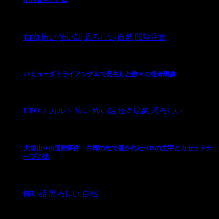
2021/3/3
動物
怖い
怖い話
恐ろしい
自然
閲覧注意
バミューダトライアングルで発生した数々の怪奇現象
2024/10/28
UFO
オカルト
怖い
怖い話
怪奇現象
恐ろしい
大雪山SOS遭難事件 白樺の枝で書かれたSOSの文字とカセットテ
ープの謎
2024/10/20
怖い話
恐ろしい
自然