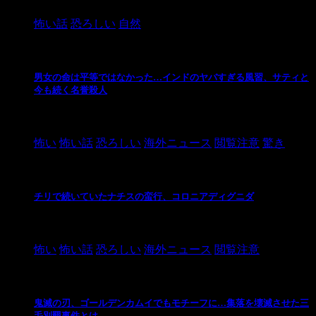
怖い話
恐ろしい
自然
男女の命は平等ではなかった…インドのヤバすぎる風習、サティと
今も続く名誉殺人
2021/3/26
怖い
怖い話
恐ろしい
海外ニュース
閲覧注意
驚き
チリで続いていたナチスの蛮行、コロニアディグニダ
2021/3/3
怖い
怖い話
恐ろしい
海外ニュース
閲覧注意
鬼滅の刃、ゴールデンカムイでもモチーフに…集落を壊滅させた三
毛別羆事件とは