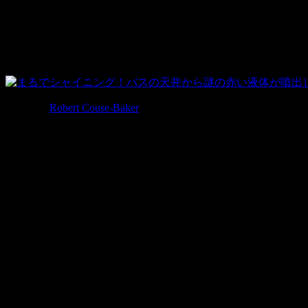
この謎の液体の正体は？
撮影者：
Robert Couse-Baker
この事件が起きたバスの運営をしているバス会社のトランス
「この液体は作動液で危険性や可燃性はありません。
しかし、飲み込んだりすると有毒である可能性があります。
現在このバスは修理を行っており、漏れの原因を調べている
血じゃなくてほんとよかったですね。