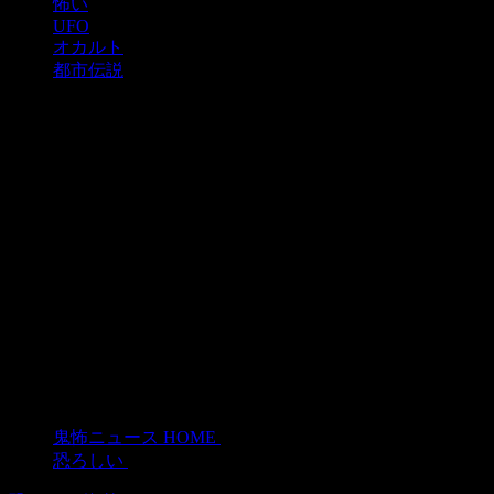
怖い
UFO
オカルト
都市伝説
鬼怖ニュース HOME
>
恐ろしい
>