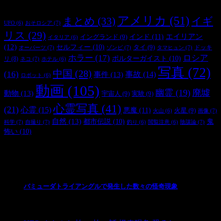
アメリカ
(51)
まとめ
(33)
イギ
おそロシア
(7)
UFO
(6)
リス
(29)
インド
(11)
エイリアン
イングランド
(9)
イタリア
(6)
(12)
セルフィー
(10)
タイ
(9)
ドッキ
オーパーツ
(7)
ゾンビ
(7)
タマヒュン
(7)
ホラー
(17)
ロシア
ポルターガイスト
(10)
リ
(8)
ネコ
(7)
ホテル
(6)
写真
(72)
中国
(28)
(16)
事件
(13)
事故
(14)
ロボット
(6)
動画
(105)
幽霊
(19)
廃墟
動物
(13)
宇宙人
(9)
実験
(9)
心霊写真
(41)
(21)
心霊
(15)
悪魔
(11)
火星
(9)
画像
(7)
火山
(6)
自然
(13)
都市伝説
(10)
鬼
科学
(7)
自撮り
(7)
陰謀論
(7)
釣り
(6)
閲覧注意
(6)
怖い
(10)
最新の投稿
バミューダトライアングルで発生した数々の怪奇現象
2024/10/28