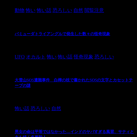
動物
怖い
怖い話
恐ろしい
自然
閲覧注意
バミューダトライアングルで発生した数々の怪奇現象
2024/10/28
UFO
オカルト
怖い
怖い話
怪奇現象
恐ろしい
大雪山SOS遭難事件 白樺の枝で書かれたSOSの文字とカセットテ
ープの謎
2024/10/20
怖い話
恐ろしい
自然
男女の命は平等ではなかった…インドのヤバすぎる風習、サティと