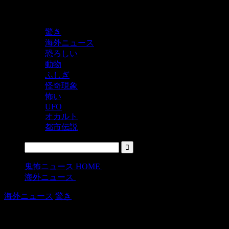
鬼レベルの怖い！をシェアするニュースサイト
驚き
海外ニュース
恐ろしい
動物
ふしぎ
怪奇現象
怖い
UFO
オカルト
都市伝説
鬼怖ニュース HOME
>
海外ニュース
>
海外ニュース
驚き
まつ毛が長くなる食べ物を発見したお