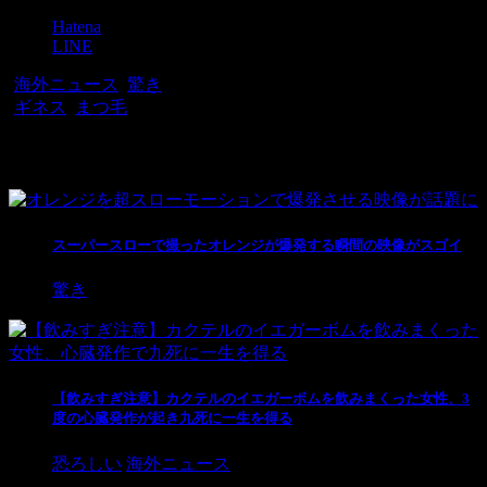
Pocket
Hatena
LINE
-
海外ニュース
,
驚き
-
ギネス
,
まつ毛
関連記事
スーパースローで撮ったオレンジが爆発する瞬間の映像がスゴイ
驚き
【飲みすぎ注意】カクテルのイエガーボムを飲みまくった女性、3
度の心臓発作が起き九死に一生を得る
恐ろしい
海外ニュース