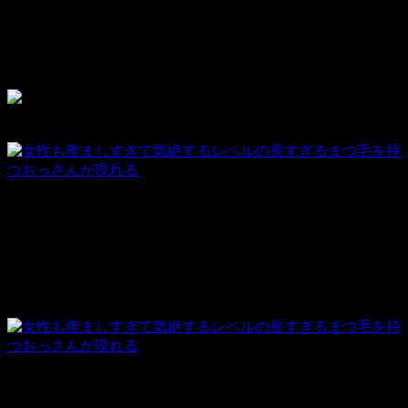
撮影者：CEN
ある食べ物を食べた後、驚くほどまつ毛が成長してしまった
男性がギネス記録に挑戦しようとしています。
食べ物の正体は秘密
撮影者：CEN
ウクライナのキエフに住む「
ヴァレリー・スマグリー
」さん