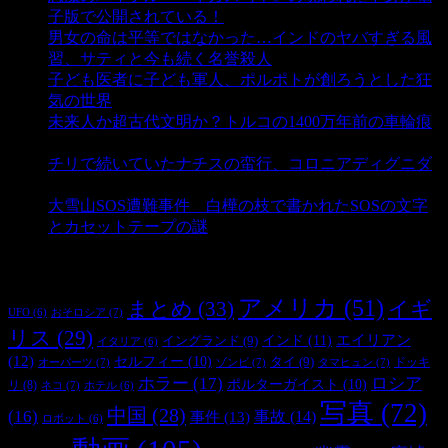
子版で公開されている！
- 3,457 ビュー
男女の命は平等ではなかった…インドのヤバすぎる風
習、サティと今も続く名誉殺人
- 3,363 ビュー
子ども医者に子ども軍人、ポルポトが創ろうとした狂
気の世界
- 3,221 ビュー
未来人か超古代文明か？トルコの1400万年前の車輪痕
- 3,193 ビュー
チリで続いていたナチスの蛮行、コロニアディグニダ
- 2,907 ビュー
大雪山SOS遭難事件 白樺の枝で書かれたSOSの文字
とカセットテープの謎
- 2,890 ビュー
タグ
アメリカ
(51)
まとめ
(33)
イギ
おそロシア
(7)
UFO
(6)
リス
(29)
インド
(11)
エイリアン
イングランド
(9)
イタリア
(6)
(12)
セルフィー
(10)
タイ
(9)
ドッキ
オーパーツ
(7)
ゾンビ
(7)
タマヒュン
(7)
ホラー
(17)
ロシア
ポルターガイスト
(10)
リ
(8)
ネコ
(7)
ホテル
(6)
写真
(72)
中国
(28)
(16)
事件
(13)
事故
(14)
ロボット
(6)