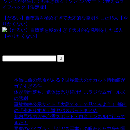
ゾンビが発生しても生き残る！ゾンビハザードで使えるラ
イフハック【決定版】
【だるい】自堕落を極めすぎて天才的な発明をした15人【や
りたくない】
検索
人気の投稿
本当に命の危険がある？世界最大のオカルト博物館が
ガチすぎる件
- 5,451 ビュー
体が崩れ落ち、遺体は光り続けた…ラジウムガールズ
の悲劇
- 5,409 ビュー
事故物件公示サイト「大島てる」で見てみよう！ 都内
の「炎ありすぎ」激ヤバスポットまとめ
- 5,017 ビュー
都内屈指のガチ心霊スポット・白金トンネルに行って
きた！
- 4,156 ビュー
悪魔のバイブル・『ギガス写本』の呪われた中身が電