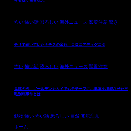
今も続く名誉殺人
2021/3/26
怖い
怖い話
恐ろしい
海外ニュース
閲覧注意
驚き
チリで続いていたナチスの蛮行、コロニアディグニダ
2021/3/3
怖い
怖い話
恐ろしい
海外ニュース
閲覧注意
鬼滅の刃、ゴールデンカムイでもモチーフに…集落を壊滅させた三
毛別羆事件とは
2021/3/3
動物
怖い
怖い話
恐ろしい
自然
閲覧注意
ホーム