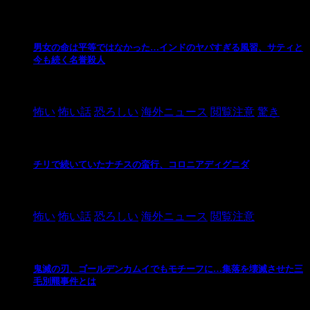
男女の命は平等ではなかった…インドのヤバすぎる風習、サティと
今も続く名誉殺人
2021/3/26
怖い
怖い話
恐ろしい
海外ニュース
閲覧注意
驚き
チリで続いていたナチスの蛮行、コロニアディグニダ
2021/3/3
怖い
怖い話
恐ろしい
海外ニュース
閲覧注意
鬼滅の刃、ゴールデンカムイでもモチーフに…集落を壊滅させた三
毛別羆事件とは
2021/3/3