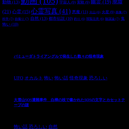
動画
(105)
幽霊
(19)
廃墟
動物
(13)
宇宙人
(9)
実験
(9)
心霊写真
(41)
(21)
心霊
(15)
悪魔
(11)
火星
(9)
画像
(7)
火山
(6)
自然
(13)
都市伝説
(10)
鬼
科学
(7)
自撮り
(7)
陰謀論
(7)
釣り
(6)
閲覧注意
(6)
怖い
(10)
最新の投稿
バミューダトライアングルで発生した数々の怪奇現象
2024/10/28
UFO
オカルト
怖い
怖い話
怪奇現象
恐ろしい
大雪山SOS遭難事件 白樺の枝で書かれたSOSの文字とカセットテ
ープの謎
2024/10/20
怖い話
恐ろしい
自然