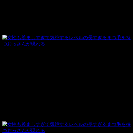
は、ある食べ物を中心にした食生活にしたらこうなったそう
です。
現在、ヴァレリーさんは
その食べ物でまつ毛育毛食品
を開発
するため、食べ物が何なのかは秘密にしています。
撮影者：CEN
まつ毛が長いと何かと大変なようで、人と話してるときもほ
とんどの人がまつげをばかり見てしまう上に、時には引っ張
られたりするそうです。
女性には、まつ毛を伸ばす秘密をよく聞かれるそうです。
長いまつ毛の所為でまぶたが重く痛かったり、視界も悪くな
り、ものを正しく見るのが難しいとの事です。
ギネスに登録されたらまつ毛を切る