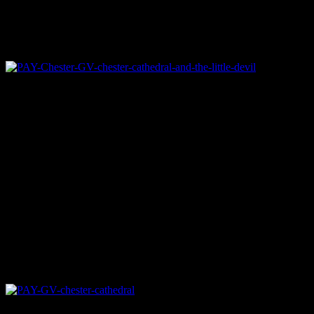
大聖堂が建設されて以来初めて「チェスターのインプ」のク
ローズアップ撮影に成功しました。
©CASCADE
10世紀に建築され、増改築が繰り返されて現在の姿になった
と言われているチェスター大聖堂ですが、今まで伝説でしか
知られていなかった逸話がありました。
伝説によると、ある司祭が大聖堂の改修を監督している際、
サタンが窓を介して彼を見つめていてびっくりさせられまし
た。
翌朝、石工はまた司祭を怖がらせるために悪魔の彫像を窓辺
に掘ったというものです。
©CASCADE