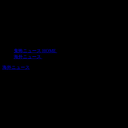
鬼怖ニュース HOME
>
海外ニュース
>
海外ニュース
ドローンによって大聖堂に1000年隠さ
れていた悪魔の像が発見される
2018年1月8日
近頃なにかとお騒がせのドローンですが、今回、チェスター