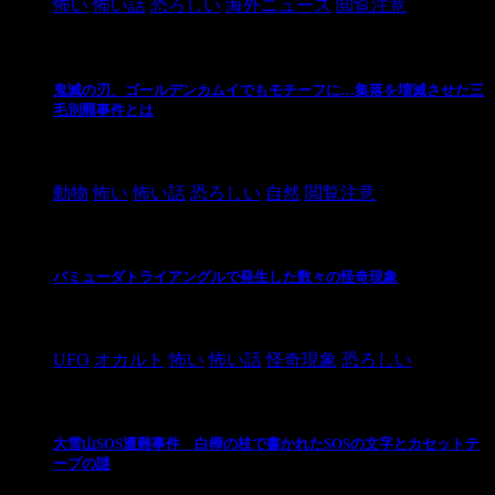
怖い
怖い話
恐ろしい
海外ニュース
閲覧注意
鬼滅の刃、ゴールデンカムイでもモチーフに…集落を壊滅させた三
毛別羆事件とは
2021/3/3
動物
怖い
怖い話
恐ろしい
自然
閲覧注意
バミューダトライアングルで発生した数々の怪奇現象
2024/10/28
UFO
オカルト
怖い
怖い話
怪奇現象
恐ろしい
大雪山SOS遭難事件 白樺の枝で書かれたSOSの文字とカセットテ
ープの謎