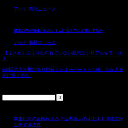
アート
海外ニュース
道路の穴が補修されない！→巨大なワニを置いてみた
アート
海外ニュース
【まとめ】あまり知られていない残忍なシリアルキラー10
人
600匹の犬が飛び降り自殺したオーバートゥン橋。何が犬を
死に導くのか
検索
人気の投稿
本当に命の危険がある？世界最大のオカルト博物館が
ガチすぎる件
- 5,431 ビュー