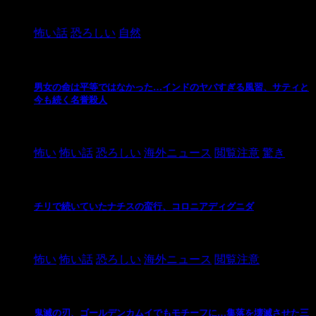
2024/10/20
怖い話
恐ろしい
自然
男女の命は平等ではなかった…インドのヤバすぎる風習、サティと
今も続く名誉殺人
2021/3/26
怖い
怖い話
恐ろしい
海外ニュース
閲覧注意
驚き
チリで続いていたナチスの蛮行、コロニアディグニダ
2021/3/3
怖い
怖い話
恐ろしい
海外ニュース
閲覧注意
鬼滅の刃、ゴールデンカムイでもモチーフに…集落を壊滅させた三