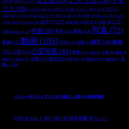
まとめ
(33)
イギ
おそロシア
(7)
UFO
(6)
リス
(29)
インド
(11)
エイリアン
イングランド
(9)
イタリア
(6)
(12)
セルフィー
(10)
タイ
(9)
ドッキ
オーパーツ
(7)
ゾンビ
(7)
タマヒュン
(7)
ホラー
(17)
ロシア
ポルターガイスト
(10)
リ
(8)
ネコ
(7)
ホテル
(6)
写真
(72)
中国
(28)
(16)
事件
(13)
事故
(14)
ロボット
(6)
動画
(105)
幽霊
(19)
廃墟
動物
(13)
宇宙人
(9)
実験
(9)
心霊写真
(41)
(21)
心霊
(15)
悪魔
(11)
火星
(9)
画像
(7)
火山
(6)
自然
(13)
都市伝説
(10)
鬼
科学
(7)
自撮り
(7)
陰謀論
(7)
釣り
(6)
閲覧注意
(6)
怖い
(10)
最新の投稿
バミューダトライアングルで発生した数々の怪奇現象
2024/10/28
UFO
オカルト
怖い
怖い話
怪奇現象
恐ろしい