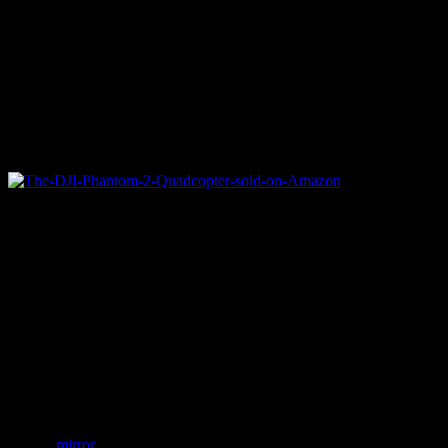
大聖堂のスポークスマンによると、この彫像がたしかに存在
することは知られていましたが、クローズアップして確認す
るのは初めてだということです。
今回のドローン撮影は遺産の映像を残すプロジェクトの一環
で行われました。もちろん正式な許可が降りています。
しかし、プロジェクトディレクターのディーン・ペイトンさ
んは、悪魔の像の映像を再生しているとデータが不自然な形
で壊れており、1コマのキャプチャを残すのが精一杯だった
と言います。
「ミステリーは続くんだよ！」とディーンさんは言います。
参照：
mirror