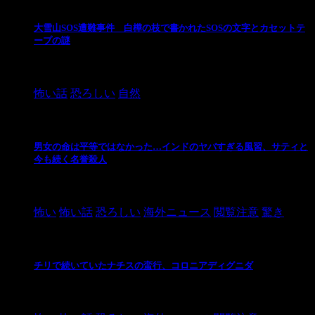
大雪山SOS遭難事件 白樺の枝で書かれたSOSの文字とカセットテ
ープの謎
2024/10/20
怖い話
恐ろしい
自然
男女の命は平等ではなかった…インドのヤバすぎる風習、サティと
今も続く名誉殺人
2021/3/26
怖い
怖い話
恐ろしい
海外ニュース
閲覧注意
驚き
チリで続いていたナチスの蛮行、コロニアディグニダ
2021/3/3