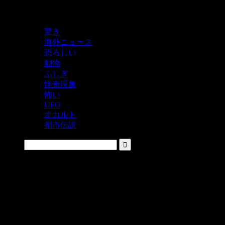
鬼レベルの怖い！をシェアするニュースサイト
驚き
海外ニュース
恐ろしい
動物
ふしぎ
怪奇現象
怖い
UFO
オカルト
都市伝説