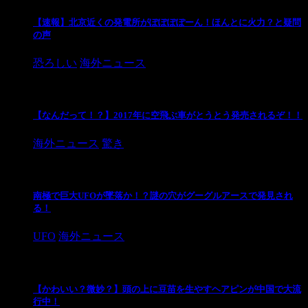
【速報】北京近くの発電所がぽぽぽぽーん！ほんとに火力？と疑問
の声
恐ろしい
海外ニュース
【なんだって！？】2017年に空飛ぶ車がとうとう発売されるぞ！！
海外ニュース
驚き
南極で巨大UFOが墜落か！？謎の穴がグーグルアースで発見され
る！
UFO
海外ニュース
【かわいい？微妙？】頭の上に豆苗を生やすヘアピンが中国で大流
行中！