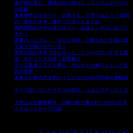
体が崩れ落ち、遺体は光り続けた…ラジウムガールズ
の悲劇
- 5,378 ビュー
事故物件公示サイト「大島てる」で見てみよう！ 都内
の「炎ありすぎ」激ヤバスポットまとめ
- 4,995 ビュー
都内屈指のガチ心霊スポット・白金トンネルに行って
きた！
- 4,133 ビュー
悪魔のバイブル・『ギガス写本』の呪われた中身が電
子版で公開されている！
- 3,444 ビュー
男女の命は平等ではなかった…インドのヤバすぎる風
習、サティと今も続く名誉殺人
- 3,348 ビュー
子ども医者に子ども軍人、ポルポトが創ろうとした狂
気の世界
- 3,202 ビュー
未来人か超古代文明か？トルコの1400万年前の車輪痕
- 3,176 ビュー
チリで続いていたナチスの蛮行、コロニアディグニダ
- 2,894 ビュー
大雪山SOS遭難事件 白樺の枝で書かれたSOSの文字
とカセットテープの謎
- 2,876 ビュー
タグ
アメリカ
(51)