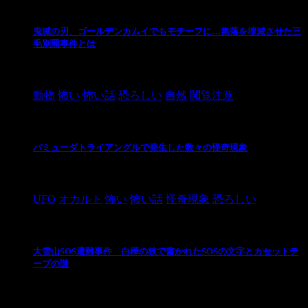
鬼滅の刃、ゴールデンカムイでもモチーフに…集落を壊滅させた三
毛別羆事件とは
2021/3/3
動物
怖い
怖い話
恐ろしい
自然
閲覧注意
バミューダトライアングルで発生した数々の怪奇現象
2024/10/28
UFO
オカルト
怖い
怖い話
怪奇現象
恐ろしい
大雪山SOS遭難事件 白樺の枝で書かれたSOSの文字とカセットテ
ープの謎
2024/10/20