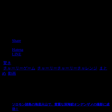
Post
Share
Pocket
Hatena
LINE
-
驚き
-
チャーリーゲーム
,
チャーリーチャーリーチャレンジ
,
まと
め
,
動画
関連記事
ソロモン諸島の海底火山で、貴重な深海鮫オンデンザメの撮影に成
功！