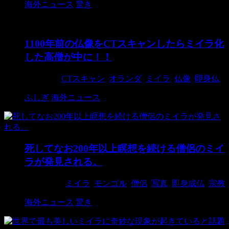
海外ニュース
驚き
1100年前の仏像をCTスキャンしたらミイラ化
した高僧が中に！！
2018/9/4
CTスキャン
,
オランダ
,
ミイラ
,
仏像
,
即身仏
ふしぎ
海外ニュース
死してなお200年以上瞑想を続ける僧侶のミイ
ラが発見される。
2017/12/4
ミイラ
,
モンゴル
,
僧侶
,
写真
,
即身成仏
,
宗教
海外ニュース
驚き