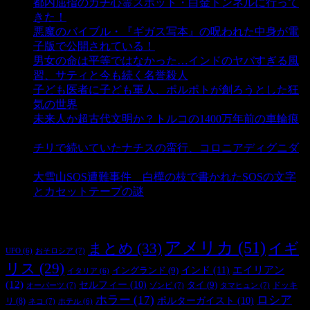
都内屈指のガチ心霊スポット・白金トンネルに行って
きた！
- 4,148 ビュー
悪魔のバイブル・『ギガス写本』の呪われた中身が電
子版で公開されている！
- 3,452 ビュー
男女の命は平等ではなかった…インドのヤバすぎる風
習、サティと今も続く名誉殺人
- 3,357 ビュー
子ども医者に子ども軍人、ポルポトが創ろうとした狂
気の世界
- 3,211 ビュー
未来人か超古代文明か？トルコの1400万年前の車輪痕
- 3,187 ビュー
チリで続いていたナチスの蛮行、コロニアディグニダ
- 2,902 ビュー
大雪山SOS遭難事件 白樺の枝で書かれたSOSの文字
とカセットテープの謎
- 2,887 ビュー
タグ
アメリカ
(51)
まとめ
(33)
イギ
おそロシア
(7)
UFO
(6)
リス
(29)
インド
(11)
エイリアン
イングランド
(9)
イタリア
(6)
(12)
セルフィー
(10)
タイ
(9)
ドッキ
オーパーツ
(7)
ゾンビ
(7)
タマヒュン
(7)
ホラー
(17)
ロシア
ポルターガイスト
(10)
リ
(8)
ネコ
(7)
ホテル
(6)