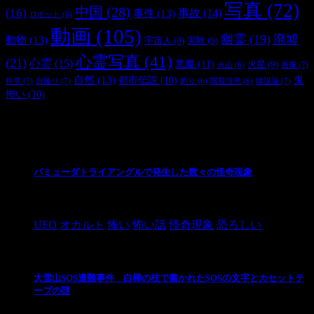
写真
(72)
中国
(28)
(16)
事件
(13)
事故
(14)
ロボット
(6)
動画
(105)
幽霊
(19)
廃墟
動物
(13)
宇宙人
(9)
実験
(9)
心霊写真
(41)
(21)
心霊
(15)
悪魔
(11)
火星
(9)
画像
(7)
火山
(6)
自然
(13)
都市伝説
(10)
鬼
科学
(7)
自撮り
(7)
陰謀論
(7)
釣り
(6)
閲覧注意
(6)
怖い
(10)
最新の投稿
バミューダトライアングルで発生した数々の怪奇現象
2024/10/28
UFO
オカルト
怖い
怖い話
怪奇現象
恐ろしい
大雪山SOS遭難事件 白樺の枝で書かれたSOSの文字とカセットテ
ープの謎