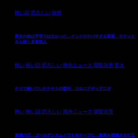
2024/10/20
怖い話
恐ろしい
自然
男女の命は平等ではなかった…インドのヤバすぎる風習、サティと
今も続く名誉殺人
2021/3/26
怖い
怖い話
恐ろしい
海外ニュース
閲覧注意
驚き
チリで続いていたナチスの蛮行、コロニアディグニダ
2021/3/3
怖い
怖い話
恐ろしい
海外ニュース
閲覧注意
鬼滅の刃、ゴールデンカムイでもモチーフに…集落を壊滅させた三