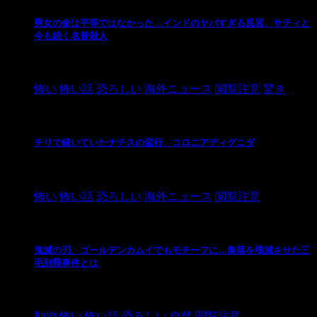
男女の命は平等ではなかった…インドのヤバすぎる風習、サティと
今も続く名誉殺人
2021/3/26
怖い
怖い話
恐ろしい
海外ニュース
閲覧注意
驚き
チリで続いていたナチスの蛮行、コロニアディグニダ
2021/3/3
怖い
怖い話
恐ろしい
海外ニュース
閲覧注意
鬼滅の刃、ゴールデンカムイでもモチーフに…集落を壊滅させた三
毛別羆事件とは
2021/3/3
動物
怖い
怖い話
恐ろしい
自然
閲覧注意