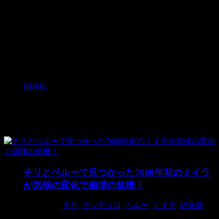
HOME
>
ミイラ
ミイラ
チリとペルーで見つかった7000年前のミイラ
が気候の変化で崩壊の危機！
2018/9/16
チリ
,
チンチョロ
,
ペルー
,
ミイラ
,
紀元前