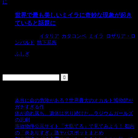
世界で最も美しいミイラに奇妙な現象が起き
ていると話題に
2015/1/29
イタリア
,
カタコンベ
,
ミイラ
,
ロザリア・ロ
ンバルド
,
地下墓所
ふしぎ
検索
人気の投稿
本当に命の危険がある？世界最大のオカルト博物館が
ガチすぎる件
- 5,442 ビュー
体が崩れ落ち、遺体は光り続けた…ラジウムガールズ
の悲劇
- 5,398 ビュー
事故物件公示サイト「大島てる」で見てみよう！ 都内
の「炎ありすぎ」激ヤバスポットまとめ
- 5,010 ビュー