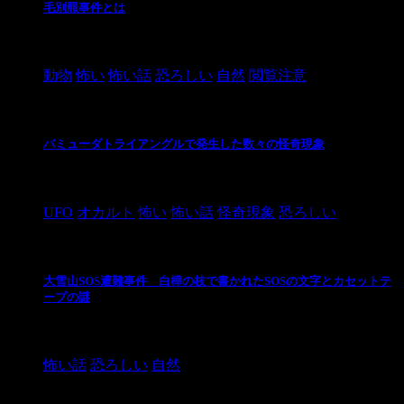
毛別羆事件とは
2021/3/3
動物
怖い
怖い話
恐ろしい
自然
閲覧注意
バミューダトライアングルで発生した数々の怪奇現象
2024/10/28
UFO
オカルト
怖い
怖い話
怪奇現象
恐ろしい
大雪山SOS遭難事件 白樺の枝で書かれたSOSの文字とカセットテ
ープの謎
2024/10/20
怖い話
恐ろしい
自然