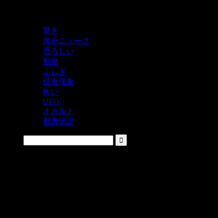
鬼レベルの怖い！をシェアするニュースサイト
驚き
海外ニュース
恐ろしい
動物
ふしぎ
怪奇現象
怖い
UFO
オカルト
都市伝説