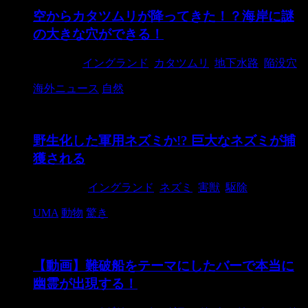
空からカタツムリが降ってきた！？海岸に謎
の大きな穴ができる！
2018/2/4
イングランド
,
カタツムリ
,
地下水路
,
陥没穴
海外ニュース
自然
野生化した軍用ネズミか!? 巨大なネズミが捕
獲される
2018/9/23
イングランド
,
ネズミ
,
害獣
,
駆除
UMA
動物
驚き
【動画】難破船をテーマにしたバーで本当に
幽霊が出現する！