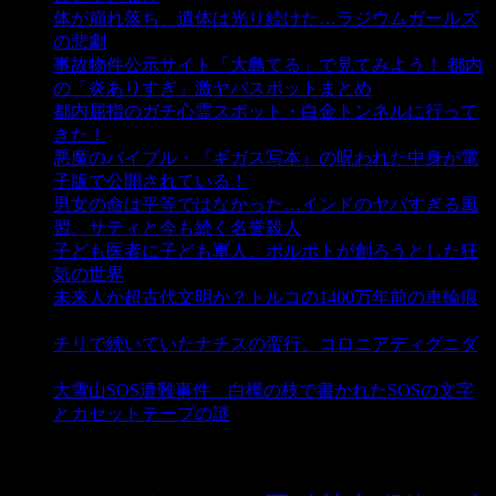
体が崩れ落ち、遺体は光り続けた…ラジウムガールズ
の悲劇
- 5,381 ビュー
事故物件公示サイト「大島てる」で見てみよう！ 都内
の「炎ありすぎ」激ヤバスポットまとめ
- 4,997 ビュー
都内屈指のガチ心霊スポット・白金トンネルに行って
きた！
- 4,135 ビュー
悪魔のバイブル・『ギガス写本』の呪われた中身が電
子版で公開されている！
- 3,446 ビュー
男女の命は平等ではなかった…インドのヤバすぎる風
習、サティと今も続く名誉殺人
- 3,349 ビュー
子ども医者に子ども軍人、ポルポトが創ろうとした狂
気の世界
- 3,203 ビュー
未来人か超古代文明か？トルコの1400万年前の車輪痕
- 3,178 ビュー
チリで続いていたナチスの蛮行、コロニアディグニダ
- 2,895 ビュー
大雪山SOS遭難事件 白樺の枝で書かれたSOSの文字
とカセットテープの謎
- 2,881 ビュー
タグ