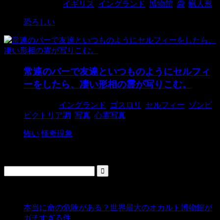
2015/4/17
イギリス
,
イングランド
,
博物館
,
砦
,
蝋人形
恐ろしい
常連のバーで友達といつものようにセルフィ
ーをしたら、凄い形相の霊が写りこむ。
2018/3/6
イングランド
,
ゴスロリ
,
セルフィー
,
ゾンビ
,
ビクトリア調
,
写真
,
心霊写真
怖い
怪奇現象
検索
人気の投稿
本当に命の危険がある？世界最大のオカルト博物館が
ガチすぎる件
- 5,431 ビュー