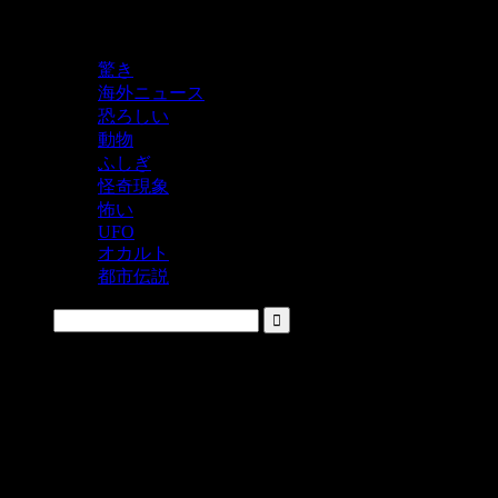
鬼レベルの怖い！をシェアするニュースサイト
驚き
海外ニュース
恐ろしい
動物
ふしぎ
怪奇現象
怖い
UFO
オカルト
都市伝説