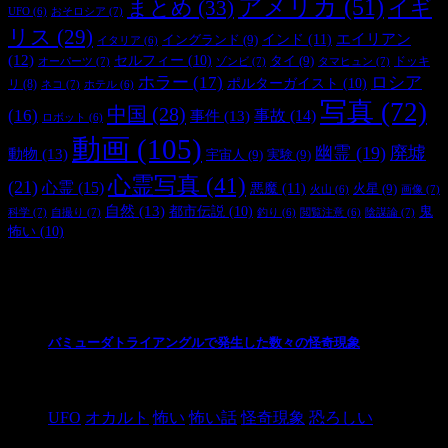
アメリカ
(51)
まとめ
(33)
イギ
おそロシア
(7)
UFO
(6)
リス
(29)
インド
(11)
エイリアン
イングランド
(9)
イタリア
(6)
(12)
セルフィー
(10)
タイ
(9)
ドッキ
オーパーツ
(7)
ゾンビ
(7)
タマヒュン
(7)
ホラー
(17)
ロシア
ポルターガイスト
(10)
リ
(8)
ネコ
(7)
ホテル
(6)
写真
(72)
中国
(28)
(16)
事件
(13)
事故
(14)
ロボット
(6)
動画
(105)
幽霊
(19)
廃墟
動物
(13)
宇宙人
(9)
実験
(9)
心霊写真
(41)
(21)
心霊
(15)
悪魔
(11)
火星
(9)
画像
(7)
火山
(6)
自然
(13)
都市伝説
(10)
鬼
科学
(7)
自撮り
(7)
陰謀論
(7)
釣り
(6)
閲覧注意
(6)
怖い
(10)
最新の投稿
バミューダトライアングルで発生した数々の怪奇現象
2024/10/28
UFO
オカルト
怖い
怖い話
怪奇現象
恐ろしい