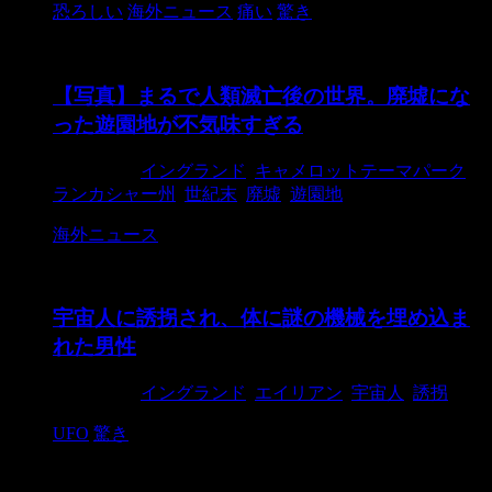
恐ろしい
海外ニュース
痛い
驚き
【写真】まるで人類滅亡後の世界。廃墟にな
った遊園地が不気味すぎる
2018/9/23
イングランド
,
キャメロットテーマパーク
,
ランカシャー州
,
世紀末
,
廃墟
,
遊園地
海外ニュース
宇宙人に誘拐され、体に謎の機械を埋め込ま
れた男性
2018/9/23
イングランド
,
エイリアン
,
宇宙人
,
誘拐
UFO
驚き