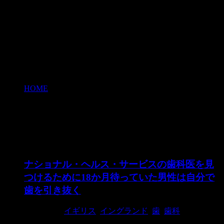
HOME
>
イングランド
イングランド
ナショナル・ヘルス・サービスの歯科医を見
つけるために18か月待っていた男性は自分で
歯を引き抜く
2019/1/31
イギリス
,
イングランド
,
歯
,
歯科