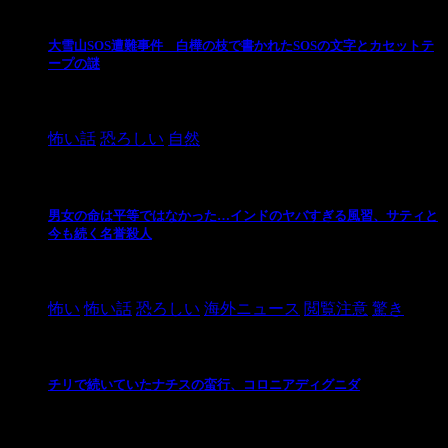
大雪山SOS遭難事件 白樺の枝で書かれたSOSの文字とカセットテ
ープの謎
2024/10/20
怖い話
恐ろしい
自然
男女の命は平等ではなかった…インドのヤバすぎる風習、サティと
今も続く名誉殺人
2021/3/26
怖い
怖い話
恐ろしい
海外ニュース
閲覧注意
驚き
チリで続いていたナチスの蛮行、コロニアディグニダ
2021/3/3