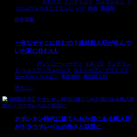
2017/12/28
イギリス
,
イングランド
,
ウォリントン
,
ド
リームウォーターラウンジ
,
バー
,
動画
,
難破船
怪奇現象
一体なぜそこに住むの？連続殺人犯が住んで
いた家に住む4人
2015/7/8
アンソニー·ハーディ
,
イギリス
,
イングラン
ド
,
ジュリア・ウォーレス
,
スティーブン·グリフィス
,
ピーター・トービン
,
事故物件
,
連続殺人犯
恐ろしい
ナポレオン時代に建てられた砦にある蝋人形
がトラウマレベルの怖さと話題に