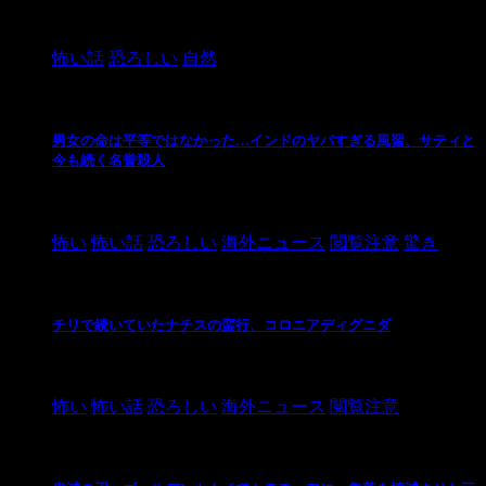
2024/10/20
怖い話
恐ろしい
自然
男女の命は平等ではなかった…インドのヤバすぎる風習、サティと
今も続く名誉殺人
2021/3/26
怖い
怖い話
恐ろしい
海外ニュース
閲覧注意
驚き
チリで続いていたナチスの蛮行、コロニアディグニダ
2021/3/3
怖い
怖い話
恐ろしい
海外ニュース
閲覧注意