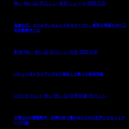
怖い
怖い話
恐ろしい
海外ニュース
閲覧注意
鬼滅の刃、ゴールデンカムイでもモチーフに…集落を壊滅させた三
毛別羆事件とは
2021/3/3
動物
怖い
怖い話
恐ろしい
自然
閲覧注意
バミューダトライアングルで発生した数々の怪奇現象
2024/10/28
UFO
オカルト
怖い
怖い話
怪奇現象
恐ろしい
大雪山SOS遭難事件 白樺の枝で書かれたSOSの文字とカセットテ
ープの謎