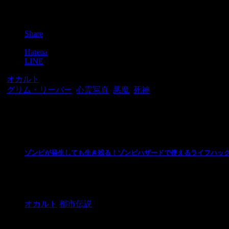
Post
Share
Pocket
Hatena
LINE
-
オカルト
-
グリム・リーパー
,
心霊写真
,
悪魔
,
死神
関連記事
ゾンビが発生しても生き残る！ゾンビハザードで使えるライフハッ
ゾンビは突然やってきます。なんの備えもしていない場
っておきましょう。 自宅に立てこもる ...
オカルト
都市伝説