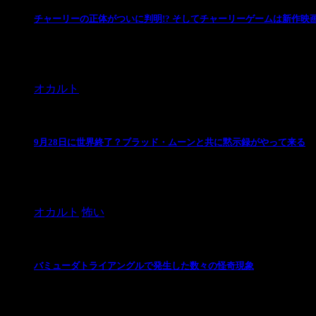
チャーリーの正体がついに判明!? そしてチャーリーゲームは新作映
現在世界中で大流行しており、当サイトでもたびたび取
いては「気のいいおじさんだった」「りん ...
オカルト
9月28日に世界終了？ブラッド・ムーンと共に黙示録がやって来る
9月28日に月が血のように真っ赤に染まる現象「ブラ
るのではないかと囁かれています。 9 ...
オカルト
怖い
バミューダトライアングルで発生した数々の怪奇現象
バミューダトライアングルは、大西洋のフロリダ州、プ
象」が数多く報告されています。以下、代表 ...