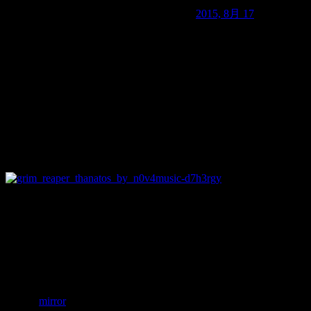
— martin woodward (@holmsey71)
2015, 8月 17
子供と一緒にビーチに遊びに来ていたマーティン・ウッドワード
彼はTwitterにこう書いています。
「私にはあれがなんだったのか見当もつきませんが、ひどく
死神グリム・リーパーか!?
©N0v4Music
目撃されたのは西洋に伝えられる大鎌を持った死神「グリム
グリム・リーパーを見たり写真に撮ったものは死を迎えると
参照：
mirror