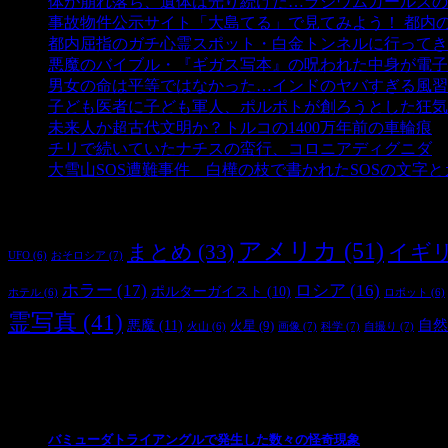
体が崩れ落ち、遺体は光り続けた…ラジウムガールズの
事故物件公示サイト「大島てる」で見てみよう！ 都内
都内屈指のガチ心霊スポット・白金トンネルに行ってき
悪魔のバイブル・『ギガス写本』の呪われた中身が電子
男女の命は平等ではなかった…インドのヤバすぎる風習
子ども医者に子ども軍人、ポルポトが創ろうとした狂気
未来人か超古代文明か？トルコの1400万年前の車輪痕
-
チリで続いていたナチスの蛮行、コロニアディグニダ
-
大雪山SOS遭難事件 白樺の枝で書かれたSOSの文字
タグ
アメリカ
(51)
まとめ
(33)
イギ
おそロシア
(7)
UFO
(6)
ホラー
(17)
ロシア
(16)
ポルターガイスト
(10)
ホテル
(6)
ロボット
(6)
霊写真
(41)
自然
悪魔
(11)
火星
(9)
画像
(7)
科学
(7)
自撮り
(7)
火山
(6)
最新の投稿
バミューダトライアングルで発生した数々の怪奇現象