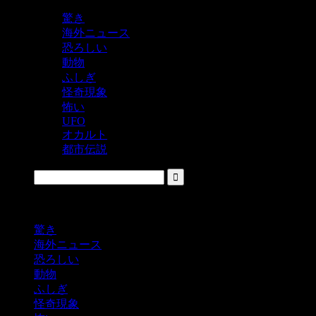
驚き
海外ニュース
恐ろしい
動物
ふしぎ
怪奇現象
怖い
UFO
オカルト
都市伝説
鬼レベルの怖い！をシェアするニュースサイト
驚き
海外ニュース
恐ろしい
動物
ふしぎ
怪奇現象