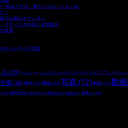
悲劇
- 5,376 ビュー
の「炎ありすぎ」激ヤバスポットまとめ
- 4,992 ビュー
た！
- 4,133 ビュー
版で公開されている！
- 3,444 ビュー
、サティと今も続く名誉殺人
- 3,347 ビュー
の世界
- 3,197 ビュー
 3,176 ビュー
 2,893 ビュー
とカセットテープの謎
- 2,875 ビュー
リス
(29)
インド
(11)
エイリアン
(12)
イングランド
(9)
オー
イタリア
(6)
動画
写真
(72)
中国
(28)
事件
(13)
事故
(14)
動物
(13)
(13)
都市伝説
(10)
鬼怖い
(10)
陰謀論
(7)
釣り
(6)
閲覧注意
(6)