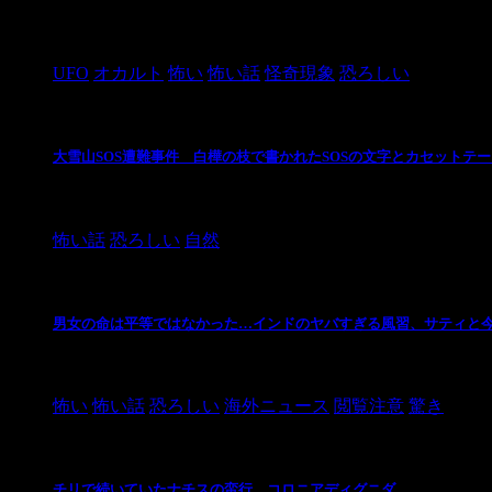
2024/10/28
UFO
オカルト
怖い
怖い話
怪奇現象
恐ろしい
大雪山SOS遭難事件 白樺の枝で書かれたSOSの文字とカセットテ
2024/10/20
怖い話
恐ろしい
自然
男女の命は平等ではなかった…インドのヤバすぎる風習、サティと
2021/3/26
怖い
怖い話
恐ろしい
海外ニュース
閲覧注意
驚き
チリで続いていたナチスの蛮行、コロニアディグニダ