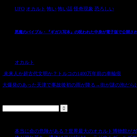
UFO
オカルト
怖い
怖い話
怪奇現象
恐ろしい
悪魔のバイブル・『ギガス写本』の呪われた中身が電子版で公開さ
現存する世界最大の中世の写本である「ギガス写本」。 
イラストが描かれていることです。 ...
オカルト
未来人か超古代文明か？トルコの1400万年前の車輪痕
大爆発のあった天津で事故後初の雨が降る→街が謎の泡だら
検索
人気の投稿
本当に命の危険がある？世界最大のオカルト博物館がガ