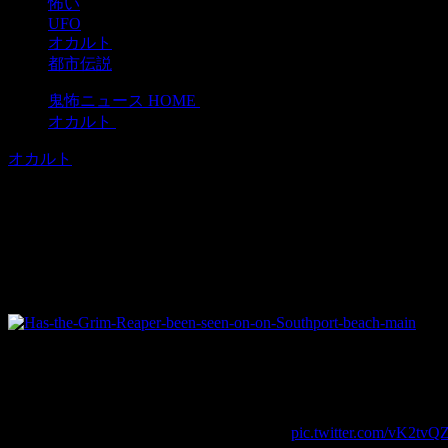
怖い
UFO
オカルト
都市伝説
鬼怖ニュース HOME
>
オカルト
>
オカルト
イギリスの海岸に死神あらわる！子連
2015年8月18日
これ
イギリス・マンチェスターのサウスポートビーチで、死神の
たしかにカンカン照りのビーチに不釣合いなケープをまとっ
The grim reaper on southport beach !!
pic.twitter.com/vK2tvQ