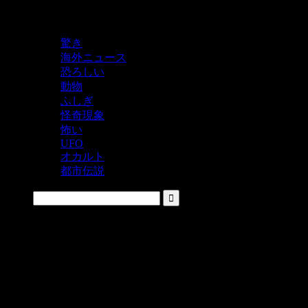
鬼レベルの怖い！をシェアするニュースサイト
驚き
海外ニュース
恐ろしい
動物
ふしぎ
怪奇現象
怖い
UFO
オカルト
都市伝説