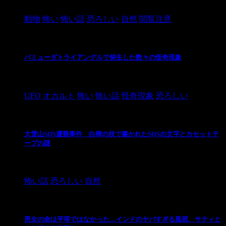
2021/3/3
動物
怖い
怖い話
恐ろしい
自然
閲覧注意
バミューダトライアングルで発生した数々の怪奇現象
2024/10/28
UFO
オカルト
怖い
怖い話
怪奇現象
恐ろしい
大雪山SOS遭難事件 白樺の枝で書かれたSOSの文字とカセットテ
ープの謎
2024/10/20
怖い話
恐ろしい
自然
男女の命は平等ではなかった…インドのヤバすぎる風習、サティと