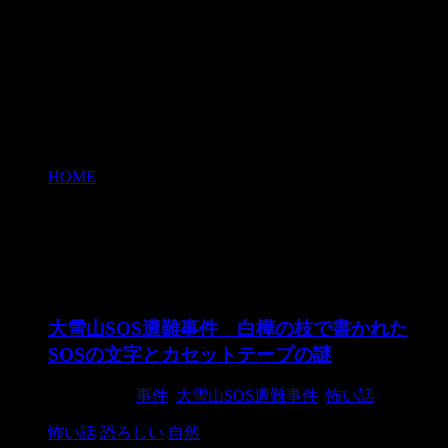
HOME
>
怖い話
怖い話
大雪山SOS遭難事件 白樺の枝で書かれた
SOSの文字とカセットテープの謎
2024/10/20
事件
,
大雪山SOS遭難事件
,
怖い話
怖い話
恐ろしい
自然