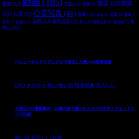
動画
(105)
幽霊
(19)
廃墟
動物
(13)
宇宙人
(9)
実験
(9)
心霊写真
(41)
(21)
心霊
(15)
悪魔
(11)
火星
(9)
画像
(7)
火山
(6)
自然
(13)
都市伝説
(10)
鬼
科学
(7)
自撮り
(7)
陰謀論
(7)
釣り
(6)
閲覧注意
(6)
怖い
(10)
最新の投稿
バミューダトライアングルで発生した数々の怪奇現象
2024/10/28
UFO
オカルト
怖い
怖い話
怪奇現象
恐ろしい
大雪山SOS遭難事件 白樺の枝で書かれたSOSの文字とカセットテ
ープの謎
2024/10/20
怖い話
恐ろしい
自然