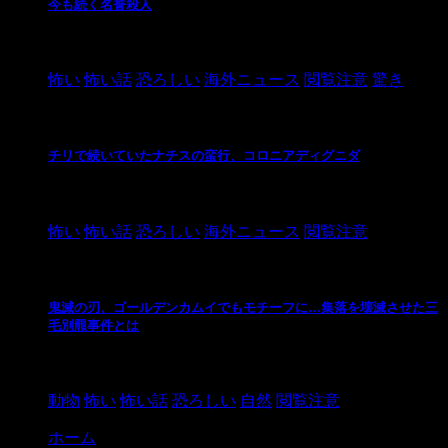
今も続く名誉殺人
2021/3/26
怖い
怖い話
恐ろしい
海外ニュース
閲覧注意
驚き
チリで続いていたナチスの蛮行、コロニアディグニダ
2021/3/3
怖い
怖い話
恐ろしい
海外ニュース
閲覧注意
鬼滅の刃、ゴールデンカムイでもモチーフに…集落を壊滅させた三
毛別羆事件とは
2021/3/3
動物
怖い
怖い話
恐ろしい
自然
閲覧注意
ホーム