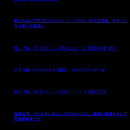
男女の命は平等ではなかった…インドのヤバすぎる風習、サティと
今も続く名誉殺人
2021/3/26
怖い
怖い話
恐ろしい
海外ニュース
閲覧注意
驚き
チリで続いていたナチスの蛮行、コロニアディグニダ
2021/3/3
怖い
怖い話
恐ろしい
海外ニュース
閲覧注意
鬼滅の刃、ゴールデンカムイでもモチーフに…集落を壊滅させた三
毛別羆事件とは