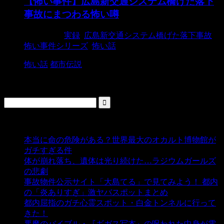
【怖い事件】広島新交通システム橋げた落下
事故にまつわる怖い噂
2015/9/17
実録
,
広島新交通システム橋げた落下事故
,
怖い事件シリーズ
,
怖い話
怖い話
都市伝説
検索
人気の投稿
本当に命の危険がある？世界最大のオカルト博物館が
ガチすぎる件
- 5,447 ビュー
体が崩れ落ち、遺体は光り続けた…ラジウムガールズ
の悲劇
- 5,404 ビュー
事故物件公示サイト「大島てる」で見てみよう！ 都内
の「炎ありすぎ」激ヤバスポットまとめ
- 5,013 ビュー
都内屈指のガチ心霊スポット・白金トンネルに行って
きた！
- 4,150 ビュー
悪魔のバイブル・『ギガス写本』の呪われた中身が電