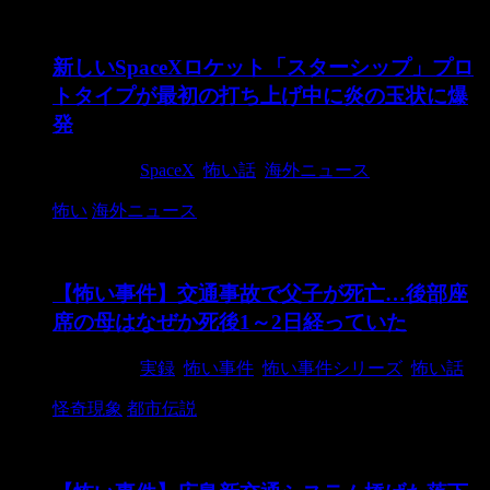
新しいSpaceXロケット「スターシップ」プロ
トタイプが最初の打ち上げ中に炎の玉状に爆
発
2020/5/30
SpaceX
,
怖い話
,
海外ニュース
怖い
海外ニュース
【怖い事件】交通事故で父子が死亡…後部座
席の母はなぜか死後1～2日経っていた
2015/9/17
実録
,
怖い事件
,
怖い事件シリーズ
,
怖い話
怪奇現象
都市伝説