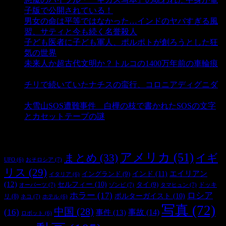
子版で公開されている！
- 3,453 ビュー
男女の命は平等ではなかった…インドのヤバすぎる風
習、サティと今も続く名誉殺人
- 3,360 ビュー
子ども医者に子ども軍人、ポルポトが創ろうとした狂
気の世界
- 3,213 ビュー
未来人か超古代文明か？トルコの1400万年前の車輪痕
- 3,191 ビュー
チリで続いていたナチスの蛮行、コロニアディグニダ
- 2,902 ビュー
大雪山SOS遭難事件 白樺の枝で書かれたSOSの文字
とカセットテープの謎
- 2,887 ビュー
タグ
アメリカ
(51)
まとめ
(33)
イギ
おそロシア
(7)
UFO
(6)
リス
(29)
インド
(11)
エイリアン
イングランド
(9)
イタリア
(6)
(12)
セルフィー
(10)
タイ
(9)
ドッキ
オーパーツ
(7)
ゾンビ
(7)
タマヒュン
(7)
ホラー
(17)
ロシア
ポルターガイスト
(10)
リ
(8)
ネコ
(7)
ホテル
(6)
写真
(72)
中国
(28)
(16)
事件
(13)
事故
(14)
ロボット
(6)