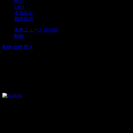
怖い
UFO
オカルト
都市伝説
鬼怖ニュース HOME
>
動物
>
動物
自然
驚き
ソロモン諸島の海底火山で、貴重な深
2018年9月23日
ソロモン諸島にある海底火山カバチで深海鮫オンデンザメの
このオンデンザメの撮影に調査チームは驚きを隠せませんで