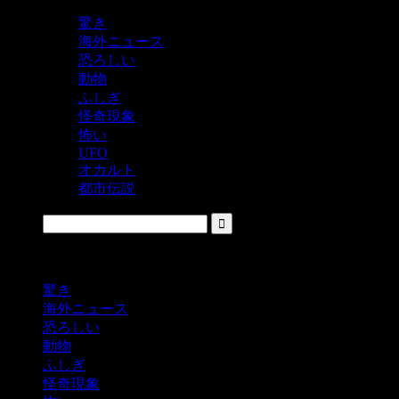
驚き
海外ニュース
恐ろしい
動物
ふしぎ
怪奇現象
怖い
UFO
オカルト
都市伝説
鬼レベルの怖い！をシェアするニュースサイト
驚き
海外ニュース
恐ろしい
動物
ふしぎ
怪奇現象