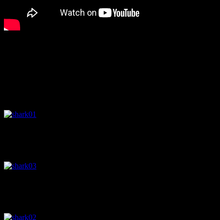
この他にカバチではムツエラエイ、クロトガリザメとハンマ
こちらがムツエラエイ
クロトガリザメ
アカシュモクザメ