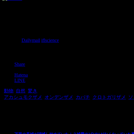
地底火山に生物が住んでいないと思っていた科学者たちは、
参照元：
Dailymail
,
iflscience
Post
Share
Pocket
Hatena
LINE
-
動物
,
自然
,
驚き
-
アカシュモクザメ
,
オンデンザメ
,
カバチ
,
クロトガリザメ
,
ソ
関連記事