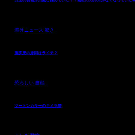
万里の長城が消滅し始めていた！？城壁の3分の1がなくなっていた
写真：AP Images 新・世界七不思議にも選ばれてい
が判明 ...
海外ニュース
驚き
脳疾患の原因はライチ？
事件概要 東インドのビハール州の病院の外で、過去3週
または感染のために、少なくとも1 ...
恐ろしい
自然
ツートンカラーのキメラ猫
ツートーンカラーのキメラ猫、ナルニアと出会ってくだ
ます。 この恐ろしい生き物は火を吸うこ ...