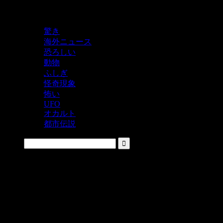
鬼レベルの怖い！をシェアするニュースサイト
驚き
海外ニュース
恐ろしい
動物
ふしぎ
怪奇現象
怖い
UFO
オカルト
都市伝説