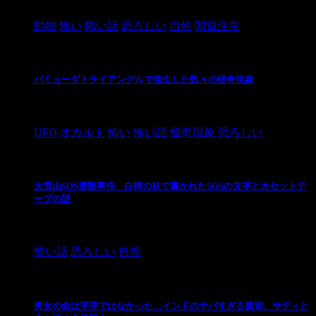
2021/3/3
動物
怖い
怖い話
恐ろしい
自然
閲覧注意
バミューダトライアングルで発生した数々の怪奇現象
2024/10/28
UFO
オカルト
怖い
怖い話
怪奇現象
恐ろしい
大雪山SOS遭難事件 白樺の枝で書かれたSOSの文字とカセットテ
ープの謎
2024/10/20
怖い話
恐ろしい
自然
男女の命は平等ではなかった…インドのヤバすぎる風習、サティと