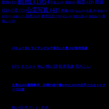
動画
(105)
幽霊
(19)
廃墟
動物
(13)
宇宙人
(9)
実験
(9)
心霊写真
(41)
(21)
心霊
(15)
悪魔
(11)
火星
(9)
画像
(7)
火山
(6)
自然
(13)
都市伝説
(10)
鬼
科学
(7)
自撮り
(7)
陰謀論
(7)
釣り
(6)
閲覧注意
(6)
怖い
(10)
最新の投稿
バミューダトライアングルで発生した数々の怪奇現象
2024/10/28
UFO
オカルト
怖い
怖い話
怪奇現象
恐ろしい
大雪山SOS遭難事件 白樺の枝で書かれたSOSの文字とカセットテ
ープの謎
2024/10/20
怖い話
恐ろしい
自然