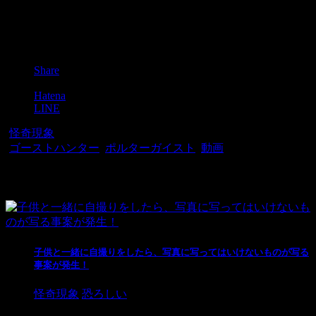
Post
Share
Pocket
Hatena
LINE
-
怪奇現象
-
ゴーストハンター
,
ポルターガイスト
,
動画
関連記事
子供と一緒に自撮りをしたら、写真に写ってはいけないものが写る
事案が発生！
怪奇現象
恐ろしい