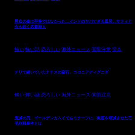
男女の命は平等ではなかった…インドのヤバすぎる風習、サティと
今も続く名誉殺人
2021/3/26
怖い
怖い話
恐ろしい
海外ニュース
閲覧注意
驚き
チリで続いていたナチスの蛮行、コロニアディグニダ
2021/3/3
怖い
怖い話
恐ろしい
海外ニュース
閲覧注意
鬼滅の刃、ゴールデンカムイでもモチーフに…集落を壊滅させた三
毛別羆事件とは