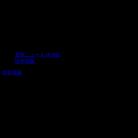
鬼怖ニュース HOME
>
怪奇現象
>
怪奇現象
ゴーストハンターがポルターガイスト
現象の撮影に成功！
2015年8月31日
ゴーストハンターがポルターガイスト現象の撮影に成功しま