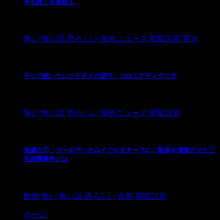
今も続く名誉殺人
2021/3/26
怖い
怖い話
恐ろしい
海外ニュース
閲覧注意
驚き
チリで続いていたナチスの蛮行、コロニアディグニダ
2021/3/3
怖い
怖い話
恐ろしい
海外ニュース
閲覧注意
鬼滅の刃、ゴールデンカムイでもモチーフに…集落を壊滅させた三
毛別羆事件とは
2021/3/3
動物
怖い
怖い話
恐ろしい
自然
閲覧注意
ホーム