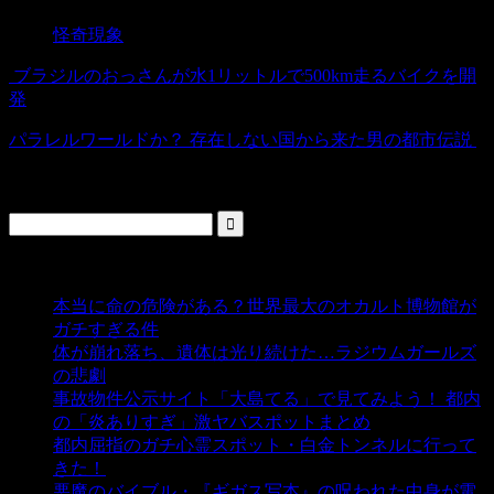
怪奇現象
ブラジルのおっさんが水1リットルで500km走るバイクを開
発
パラレルワールドか？ 存在しない国から来た男の都市伝説
検索
人気の投稿
本当に命の危険がある？世界最大のオカルト博物館が
ガチすぎる件
- 5,431 ビュー
体が崩れ落ち、遺体は光り続けた…ラジウムガールズ
の悲劇
- 5,379 ビュー
事故物件公示サイト「大島てる」で見てみよう！ 都内
の「炎ありすぎ」激ヤバスポットまとめ
- 4,997 ビュー
都内屈指のガチ心霊スポット・白金トンネルに行って
きた！
- 4,133 ビュー
悪魔のバイブル・『ギガス写本』の呪われた中身が電