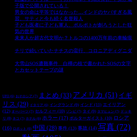
子版で公開されている！
- 3,444 ビュー
男女の命は平等ではなかった…インドのヤバすぎる風
習、サティと今も続く名誉殺人
- 3,348 ビュー
子ども医者に子ども軍人、ポルポトが創ろうとした狂
気の世界
- 3,202 ビュー
未来人か超古代文明か？トルコの1400万年前の車輪痕
- 3,177 ビュー
チリで続いていたナチスの蛮行、コロニアディグニダ
- 2,894 ビュー
大雪山SOS遭難事件 白樺の枝で書かれたSOSの文字
とカセットテープの謎
- 2,876 ビュー
タグ
アメリカ
(51)
まとめ
(33)
イギ
おそロシア
(7)
UFO
(6)
リス
(29)
インド
(11)
エイリアン
イングランド
(9)
イタリア
(6)
(12)
セルフィー
(10)
タイ
(9)
ドッキ
オーパーツ
(7)
ゾンビ
(7)
タマヒュン
(7)
ホラー
(17)
ロシア
ポルターガイスト
(10)
リ
(8)
ネコ
(7)
ホテル
(6)
写真
(72)
中国
(28)
(16)
事件
(13)
事故
(14)
ロボット
(6)