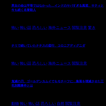
男女の命は平等ではなかった…インドのヤバすぎる風習、サティと
今も続く名誉殺人
2021/3/26
怖い
怖い話
恐ろしい
海外ニュース
閲覧注意
驚き
チリで続いていたナチスの蛮行、コロニアディグニダ
2021/3/3
怖い
怖い話
恐ろしい
海外ニュース
閲覧注意
鬼滅の刃、ゴールデンカムイでもモチーフに…集落を壊滅させた三
毛別羆事件とは
2021/3/3
動物
怖い
怖い話
恐ろしい
自然
閲覧注意