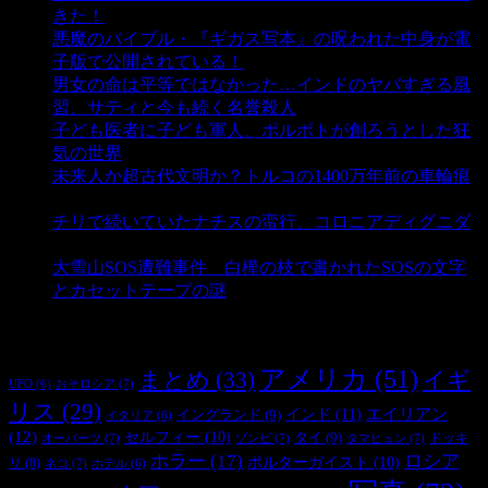
きた！
- 4,138 ビュー
悪魔のバイブル・『ギガス写本』の呪われた中身が電
子版で公開されている！
- 3,448 ビュー
男女の命は平等ではなかった…インドのヤバすぎる風
習、サティと今も続く名誉殺人
- 3,351 ビュー
子ども医者に子ども軍人、ポルポトが創ろうとした狂
気の世界
- 3,205 ビュー
未来人か超古代文明か？トルコの1400万年前の車輪痕
- 3,180 ビュー
チリで続いていたナチスの蛮行、コロニアディグニダ
- 2,898 ビュー
大雪山SOS遭難事件 白樺の枝で書かれたSOSの文字
とカセットテープの謎
- 2,882 ビュー
タグ
アメリカ
(51)
まとめ
(33)
イギ
おそロシア
(7)
UFO
(6)
リス
(29)
インド
(11)
エイリアン
イングランド
(9)
イタリア
(6)
(12)
セルフィー
(10)
タイ
(9)
ドッキ
オーパーツ
(7)
ゾンビ
(7)
タマヒュン
(7)
ホラー
(17)
ロシア
ポルターガイスト
(10)
リ
(8)
ネコ
(7)
ホテル
(6)