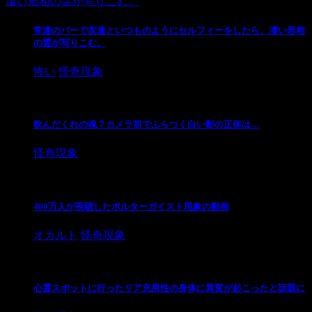
常連のバーで友達といつものようにセルフィーをしたら、凄い形相
の霊が写りこむ。
怖い
怪奇現象
飲んだくれの魂？カメラ前でふらつく白い影の正体は…
怪奇現象
400万人が視聴したポルターガイスト現象の動画
オカルト
怪奇現象
心霊スポットに行ったリア充男性の身体に異変が起こったと話題に