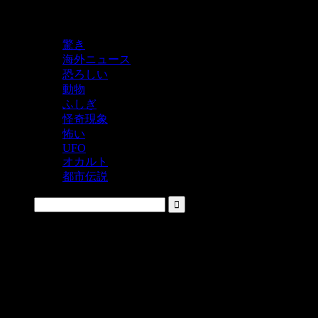
鬼レベルの怖い！をシェアするニュースサイト
驚き
海外ニュース
恐ろしい
動物
ふしぎ
怪奇現象
怖い
UFO
オカルト
都市伝説