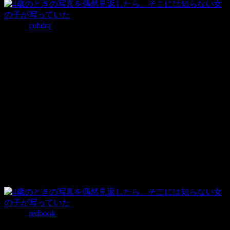
写真：
cohdra
あなたの過去の写真にももしかしたら･･･
なにげなく昔の家族写真を見ていたアナスタシアさん。
そこには4歳の時の写真がありました。
しかしこの写真にはある異変があることに気づきました。
それでは問題の写真をご覧ください。
写真：
redbook