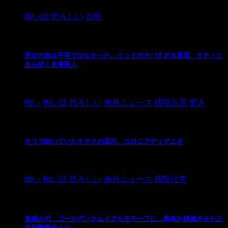
怖い話
恐ろしい
自然
男女の命は平等ではなかった…インドのヤバすぎる風習、サティと
今も続く名誉殺人
2021/3/26
怖い
怖い話
恐ろしい
海外ニュース
閲覧注意
驚き
チリで続いていたナチスの蛮行、コロニアディグニダ
2021/3/3
怖い
怖い話
恐ろしい
海外ニュース
閲覧注意
鬼滅の刃、ゴールデンカムイでもモチーフに…集落を壊滅させた三
毛別羆事件とは