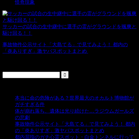
怪奇現象
サッカーの試合の生中継中に選手の霊がグラウンドを颯爽と
駆け回る！！
事故物件公示サイト「大島てる」で見てみよう！ 都内の
「炎ありすぎ」激ヤバスポットまとめ
検索
人気の投稿
本当に命の危険がある？世界最大のオカルト博物館が
ガチすぎる件
- 5,434 ビュー
体が崩れ落ち、遺体は光り続けた…ラジウムガールズ
の悲劇
- 5,384 ビュー
事故物件公示サイト「大島てる」で見てみよう！ 都内
の「炎ありすぎ」激ヤバスポットまとめ
- 5,002 ビュー
都内屈指のガチ心霊スポット・白金トンネルに行って