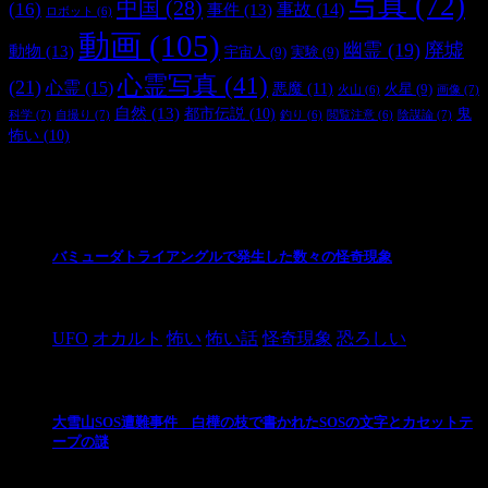
写真
(72)
中国
(28)
(16)
事件
(13)
事故
(14)
ロボット
(6)
動画
(105)
幽霊
(19)
廃墟
動物
(13)
宇宙人
(9)
実験
(9)
心霊写真
(41)
(21)
心霊
(15)
悪魔
(11)
火星
(9)
画像
(7)
火山
(6)
自然
(13)
都市伝説
(10)
鬼
科学
(7)
自撮り
(7)
陰謀論
(7)
釣り
(6)
閲覧注意
(6)
怖い
(10)
最新の投稿
バミューダトライアングルで発生した数々の怪奇現象
2024/10/28
UFO
オカルト
怖い
怖い話
怪奇現象
恐ろしい
大雪山SOS遭難事件 白樺の枝で書かれたSOSの文字とカセットテ
ープの謎
2024/10/20