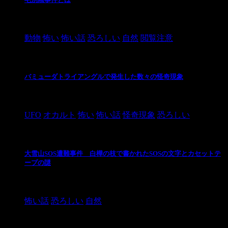
2021/3/3
動物
怖い
怖い話
恐ろしい
自然
閲覧注意
バミューダトライアングルで発生した数々の怪奇現象
2024/10/28
UFO
オカルト
怖い
怖い話
怪奇現象
恐ろしい
大雪山SOS遭難事件 白樺の枝で書かれたSOSの文字とカセットテ
ープの謎
2024/10/20
怖い話
恐ろしい
自然