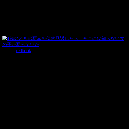
一見なんともない写真です。
分からない？それでは該当部分を○で囲んだものをご覧くだ
さい。
写真：
redbook
おわかりいただけただろうか？
アナスタシアさんの背後にもう1人の少女が居ることに。
彼女はこの少女を発見した時のことをこう語っています。
「最初は鏡に写っていたものだと思っていたの。
でもよく見るとそうじゃないことが分かりました。