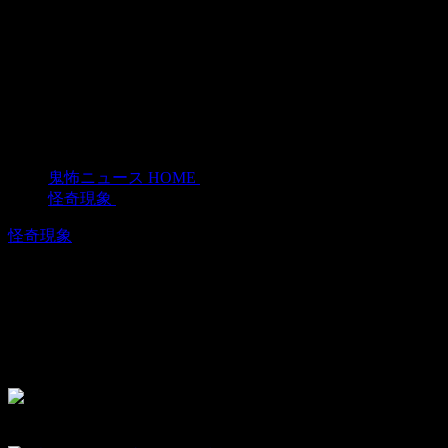
鬼怖ニュース HOME
>
怪奇現象
>
怪奇現象
4歳のときの写真を偶然見返したら、そ
こには知らない女の子が写っていた
2015年4月15日