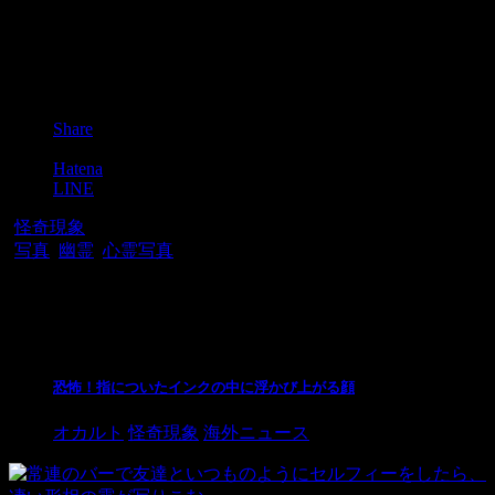
Post
Share
Pocket
Hatena
LINE
-
怪奇現象
-
写真
,
幽霊
,
心霊写真
関連記事
恐怖！指についたインクの中に浮かび上がる顔
オカルト
怪奇現象
海外ニュース