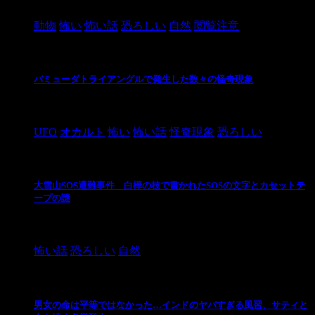
2021/3/3
動物
怖い
怖い話
恐ろしい
自然
閲覧注意
バミューダトライアングルで発生した数々の怪奇現象
2024/10/28
UFO
オカルト
怖い
怖い話
怪奇現象
恐ろしい
大雪山SOS遭難事件 白樺の枝で書かれたSOSの文字とカセットテ
ープの謎
2024/10/20
怖い話
恐ろしい
自然
男女の命は平等ではなかった…インドのヤバすぎる風習、サティと