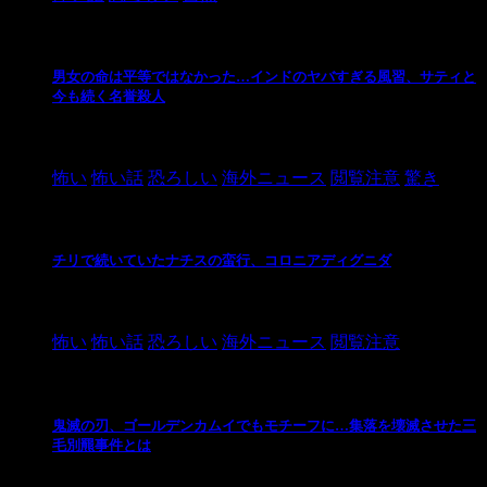
男女の命は平等ではなかった…インドのヤバすぎる風習、サティと
今も続く名誉殺人
2021/3/26
怖い
怖い話
恐ろしい
海外ニュース
閲覧注意
驚き
チリで続いていたナチスの蛮行、コロニアディグニダ
2021/3/3
怖い
怖い話
恐ろしい
海外ニュース
閲覧注意
鬼滅の刃、ゴールデンカムイでもモチーフに…集落を壊滅させた三
毛別羆事件とは