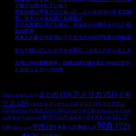
子版で公開されている！
- 3,459 ビュー
男女の命は平等ではなかった…インドのヤバすぎる風
習、サティと今も続く名誉殺人
- 3,364 ビュー
子ども医者に子ども軍人、ポルポトが創ろうとした狂
気の世界
- 3,225 ビュー
未来人か超古代文明か？トルコの1400万年前の車輪痕
- 3,196 ビュー
チリで続いていたナチスの蛮行、コロニアディグニダ
- 2,908 ビュー
大雪山SOS遭難事件 白樺の枝で書かれたSOSの文字
とカセットテープの謎
- 2,898 ビュー
タグ
アメリカ
(51)
まとめ
(33)
イギ
おそロシア
(7)
UFO
(6)
リス
(29)
インド
(11)
エイリアン
イングランド
(9)
イタリア
(6)
(12)
セルフィー
(10)
タイ
(9)
ドッキ
オーパーツ
(7)
ゾンビ
(7)
タマヒュン
(7)
ホラー
(17)
ロシア
ポルターガイスト
(10)
リ
(8)
ネコ
(7)
ホテル
(6)
写真
(72)
中国
(28)
(16)
事件
(13)
事故
(14)
ロボット
(6)