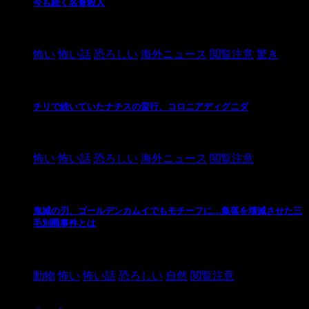
今も続く名誉殺人
2021/3/26
怖い
怖い話
恐ろしい
海外ニュース
閲覧注意
驚き
チリで続いていたナチスの蛮行、コロニアディグニダ
2021/3/3
怖い
怖い話
恐ろしい
海外ニュース
閲覧注意
鬼滅の刃、ゴールデンカムイでもモチーフに…集落を壊滅させた三
毛別羆事件とは
2021/3/3
動物
怖い
怖い話
恐ろしい
自然
閲覧注意