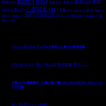
動画
(105)
幽霊
(19)
廃墟
動物
(13)
宇宙人
(9)
実験
(9)
心霊写真
(41)
(21)
心霊
(15)
悪魔
(11)
火星
(9)
画像
(7)
火山
(6)
自然
(13)
都市伝説
(10)
鬼
科学
(7)
自撮り
(7)
陰謀論
(7)
釣り
(6)
閲覧注意
(6)
怖い
(10)
最新の投稿
バミューダトライアングルで発生した数々の怪奇現象
2024/10/28
UFO
オカルト
怖い
怖い話
怪奇現象
恐ろしい
大雪山SOS遭難事件 白樺の枝で書かれたSOSの文字とカセットテ
ープの謎
2024/10/20
怖い話
恐ろしい
自然