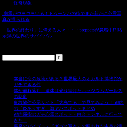
怪奇現象
幽霊がウヨウヨいる！トゥーンバの街でまた新たに心霊写
真が撮られる
「世界の終わり」に備える人々・・・preppersが急増中!? 黙
示録の世界のサバイバル
検索
人気の投稿
本当に命の危険がある？世界最大のオカルト博物館が
ガチすぎる件
- 5,459 ビュー
体が崩れ落ち、遺体は光り続けた…ラジウムガールズ
の悲劇
- 5,414 ビュー
事故物件公示サイト「大島てる」で見てみよう！ 都内
の「炎ありすぎ」激ヤバスポットまとめ
- 5,021 ビュー
都内屈指のガチ心霊スポット・白金トンネルに行って
きた！
- 4,162 ビュー
悪魔のバイブル・『ギガス写本』の呪われた中身が電