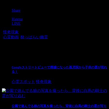
Post
Share
Pocket
Hatena
LINE
-
怪奇現象
-
心霊動画
,
酔っぱらい幽霊
関連記事
Googleストリートビューで廃墟になった孤児院から子供の霊が現れ
る！
心霊スポット
怪奇現象
公園で遊んでる娘の写真を撮ったら、背後に白馬の騎士の霊が写り