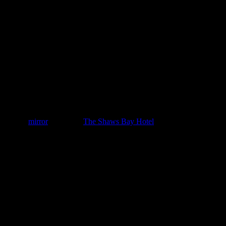
た虫だよ」といったコメントなど様々な意見が飛び交ってい
ます。
仮にこの白い影の正体が酒を飲み足りず成仏できない霊魂だ
とするならば、店側からすればなんとも迷惑なお客さんで
す。
死んでからも酔っ払っているなんて、本人は幸せかもしれま
せんが。
参照：
mirror
Facebook/
The Shaws Bay Hotel