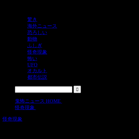
鬼レベルの怖い！をシェアするニュースサイト
驚き
海外ニュース
恐ろしい
動物
ふしぎ
怪奇現象
怖い
UFO
オカルト
都市伝説
鬼怖ニュース HOME
>
怪奇現象
>
怪奇現象
飲んだくれの魂？カメラ前でふらつく