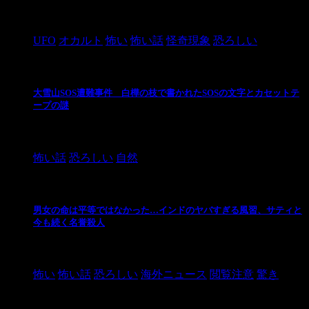
2024/10/28
UFO
オカルト
怖い
怖い話
怪奇現象
恐ろしい
大雪山SOS遭難事件 白樺の枝で書かれたSOSの文字とカセットテ
ープの謎
2024/10/20
怖い話
恐ろしい
自然
男女の命は平等ではなかった…インドのヤバすぎる風習、サティと
今も続く名誉殺人
2021/3/26
怖い
怖い話
恐ろしい
海外ニュース
閲覧注意
驚き