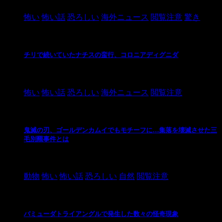
怖い
怖い話
恐ろしい
海外ニュース
閲覧注意
驚き
チリで続いていたナチスの蛮行、コロニアディグニダ
2021/3/3
怖い
怖い話
恐ろしい
海外ニュース
閲覧注意
鬼滅の刃、ゴールデンカムイでもモチーフに…集落を壊滅させた三
毛別羆事件とは
2021/3/3
動物
怖い
怖い話
恐ろしい
自然
閲覧注意
バミューダトライアングルで発生した数々の怪奇現象