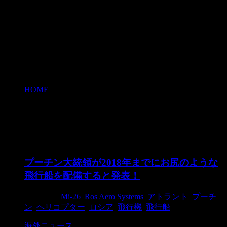
HOME
>
Ros Aero Systems
Ros Aero Systems
プーチン大統領が2018年までにお尻のような
飛行船を配備すると発表！
2018/1/3
Mi-26
,
Ros Aero Systems
,
アトラント
,
プーチ
ン
,
ヘリコプター
,
ロシア
,
飛行機
,
飛行船
海外ニュース