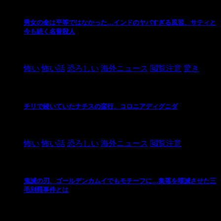
男女の命は平等ではなかった…インドのヤバすぎる風習、サティと
今も続く名誉殺人
2021/3/26
怖い
怖い話
恐ろしい
海外ニュース
閲覧注意
驚き
チリで続いていたナチスの蛮行、コロニアディグニダ
2021/3/3
怖い
怖い話
恐ろしい
海外ニュース
閲覧注意
鬼滅の刃、ゴールデンカムイでもモチーフに…集落を壊滅させた三
毛別羆事件とは
2021/3/3