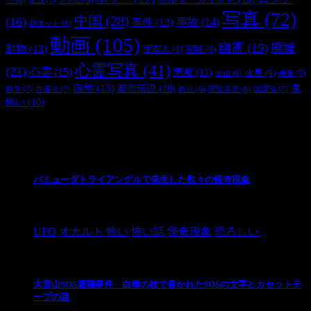
ホテル
(6)
写真
(72)
中国
(28)
(16)
事件
(13)
事故
(14)
ロボット
(6)
動画
(105)
幽霊
(19)
廃墟
動物
(13)
宇宙人
(9)
実験
(9)
心霊写真
(41)
(21)
心霊
(15)
悪魔
(11)
火星
(9)
画像
(7)
火山
(6)
自然
(13)
都市伝説
(10)
鬼
科学
(7)
自撮り
(7)
陰謀論
(7)
釣り
(6)
閲覧注意
(6)
怖い
(10)
最新の投稿
バミューダトライアングルで発生した数々の怪奇現象
2024/10/28
UFO
オカルト
怖い
怖い話
怪奇現象
恐ろしい
大雪山SOS遭難事件 白樺の枝で書かれたSOSの文字とカセットテ
ープの謎