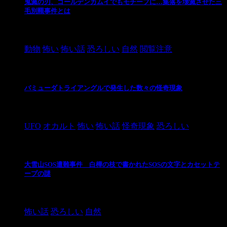
鬼滅の刃、ゴールデンカムイでもモチーフに…集落を壊滅させた三
毛別羆事件とは
2021/3/3
動物
怖い
怖い話
恐ろしい
自然
閲覧注意
バミューダトライアングルで発生した数々の怪奇現象
2024/10/28
UFO
オカルト
怖い
怖い話
怪奇現象
恐ろしい
大雪山SOS遭難事件 白樺の枝で書かれたSOSの文字とカセットテ
ープの謎
2024/10/20
怖い話
恐ろしい
自然