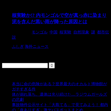
核実験か!? 内モンゴルで空が真っ赤に染まり
泥を含んだ黒い雨が降った原因とは
2015/4/21
モンゴル
,
中国
,
核実験
,
自然現象
,
謎
,
都市伝
説
ふしぎ
海外ニュース
検索
人気の投稿
本当に命の危険がある？世界最大のオカルト博物館が
ガチすぎる件
- 5,455 ビュー
体が崩れ落ち、遺体は光り続けた…ラジウムガールズ
の悲劇
- 5,414 ビュー
事故物件公示サイト「大島てる」で見てみよう！ 都内
の「炎ありすぎ」激ヤバスポットまとめ
- 5,020 ビュー