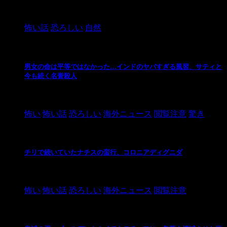
2024/10/20
怖い話
恐ろしい
自然
男女の命は平等ではなかった…インドのヤバすぎる風習、サティと
今も続く名誉殺人
2021/3/26
怖い
怖い話
恐ろしい
海外ニュース
閲覧注意
驚き
チリで続いていたナチスの蛮行、コロニアディグニダ
2021/3/3
怖い
怖い話
恐ろしい
海外ニュース
閲覧注意