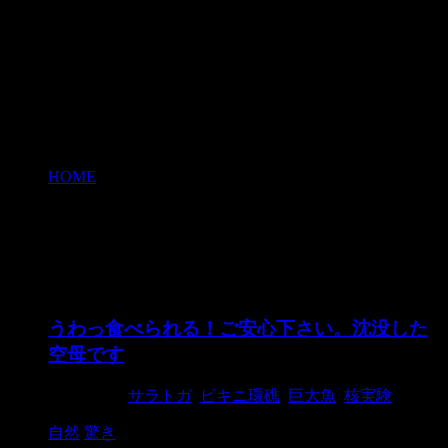
HOME
>
核実験
核実験
うわっ食べられる！ご安心下さい。沈没した
空母です
2017/12/5
サラトガ
,
ビキニ環礁
,
巨大魚
,
核実験
自然
驚き