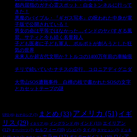
都内屈指のガチ心霊スポット・白金トンネルに行って
きた！
- 4,159 ビュー
悪魔のバイブル・『ギガス写本』の呪われた中身が電
子版で公開されている！
- 3,459 ビュー
男女の命は平等ではなかった…インドのヤバすぎる風
習、サティと今も続く名誉殺人
- 3,364 ビュー
子ども医者に子ども軍人、ポルポトが創ろうとした狂
気の世界
- 3,224 ビュー
未来人か超古代文明か？トルコの1400万年前の車輪痕
- 3,196 ビュー
チリで続いていたナチスの蛮行、コロニアディグニダ
- 2,908 ビュー
大雪山SOS遭難事件 白樺の枝で書かれたSOSの文字
とカセットテープの謎
- 2,897 ビュー
タグ
アメリカ
(51)
まとめ
(33)
イギ
おそロシア
(7)
UFO
(6)
リス
(29)
インド
(11)
エイリアン
イングランド
(9)
イタリア
(6)
(12)
セルフィー
(10)
タイ
(9)
ドッキ
オーパーツ
(7)
ゾンビ
(7)
タマヒュン
(7)
ホラー
(17)
ロシア
ポルターガイスト
(10)
リ
(8)
ネコ
(7)