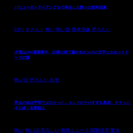
バミューダトライアングルで発生した数々の怪奇現象
2024/10/28
UFO
オカルト
怖い
怖い話
怪奇現象
恐ろしい
大雪山SOS遭難事件 白樺の枝で書かれたSOSの文字とカセットテ
ープの謎
2024/10/20
怖い話
恐ろしい
自然
男女の命は平等ではなかった…インドのヤバすぎる風習、サティと
今も続く名誉殺人
2021/3/26
怖い
怖い話
恐ろしい
海外ニュース
閲覧注意
驚き