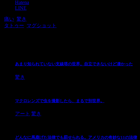
Hatena
LINE
-
痛い
,
驚き
-
タトゥー
,
マグショット
関連記事
あまり知られていない支線塔の世界。自立できないけど凄かった
驚き
マクロレンズで虫を撮影したら、まるで別世界。
アート
驚き
どんなに馬鹿げた法律でも罰せられる。アメリカの奇妙な11の法律