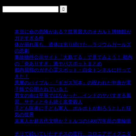
人気の投稿
本当に命の危険がある？世界最大のオカルト博物館が
ガチすぎる件
- 5,442 ビュー
体が崩れ落ち、遺体は光り続けた…ラジウムガールズ
の悲劇
- 5,398 ビュー
事故物件公示サイト「大島てる」で見てみよう！ 都内
の「炎ありすぎ」激ヤバスポットまとめ
- 5,010 ビュー
都内屈指のガチ心霊スポット・白金トンネルに行って
きた！
- 4,148 ビュー
悪魔のバイブル・『ギガス写本』の呪われた中身が電
子版で公開されている！
- 3,452 ビュー
男女の命は平等ではなかった…インドのヤバすぎる風
習、サティと今も続く名誉殺人
- 3,357 ビュー
子ども医者に子ども軍人、ポルポトが創ろうとした狂
気の世界
- 3,211 ビュー
未来人か超古代文明か？トルコの1400万年前の車輪痕
- 3,187 ビュー
チリで続いていたナチスの蛮行、コロニアディグニダ