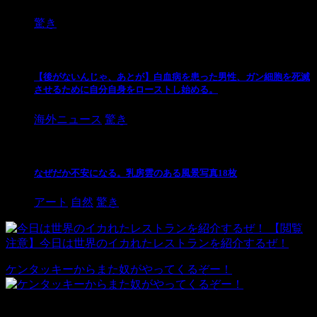
驚き
【後がないんじゃ、あとが】白血病を患った男性、ガン細胞を死滅
させるために自分自身をローストし始める。
海外ニュース
驚き
なぜだか不安になる。乳房雲のある風景写真18枚
アート
自然
驚き
【閲覧
注意】今日は世界のイカれたレストランを紹介するぜ！
ケンタッキーからまた奴がやってくるぞー！
検索