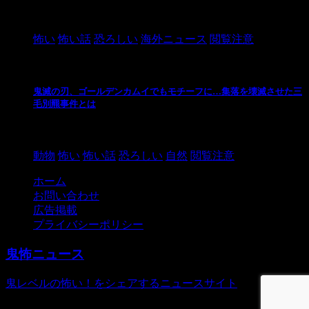
2021/3/3
怖い
怖い話
恐ろしい
海外ニュース
閲覧注意
鬼滅の刃、ゴールデンカムイでもモチーフに…集落を壊滅させた三
毛別羆事件とは
2021/3/3
動物
怖い
怖い話
恐ろしい
自然
閲覧注意
ホーム
お問い合わせ
広告掲載
プライバシーポリシー
鬼怖ニュース
鬼レベルの怖い！をシェアするニュースサイト
© 2026 鬼怖ニュース