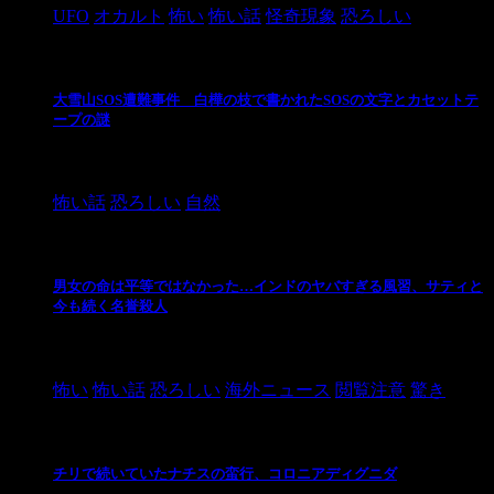
UFO
オカルト
怖い
怖い話
怪奇現象
恐ろしい
大雪山SOS遭難事件 白樺の枝で書かれたSOSの文字とカセットテ
ープの謎
2024/10/20
怖い話
恐ろしい
自然
男女の命は平等ではなかった…インドのヤバすぎる風習、サティと
今も続く名誉殺人
2021/3/26
怖い
怖い話
恐ろしい
海外ニュース
閲覧注意
驚き
チリで続いていたナチスの蛮行、コロニアディグニダ