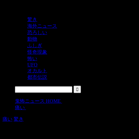
鬼レベルの怖い！をシェアするニュースサイト
驚き
海外ニュース
恐ろしい
動物
ふしぎ
怪奇現象
怖い
UFO
オカルト
都市伝説
鬼怖ニュース HOME
>
痛い
>
痛い
驚き
どうしていれた？なタトゥーを入れた