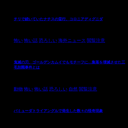
チリで続いていたナチスの蛮行、コロニアディグニダ
2021/3/3
怖い
怖い話
恐ろしい
海外ニュース
閲覧注意
鬼滅の刃、ゴールデンカムイでもモチーフに…集落を壊滅させた三
毛別羆事件とは
2021/3/3
動物
怖い
怖い話
恐ろしい
自然
閲覧注意
バミューダトライアングルで発生した数々の怪奇現象
2024/10/28