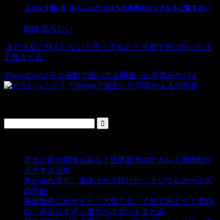
【ゴリラ凄い】 あらぶったゴリラの本気のタックルをご覧下さい
動物
恐ろしい
まだ火星に何もいないと思ってるの？ 火星で見つかった人
工物まとめ
iPhoneのパノラマ撮影で使い方を間違った写真がヤバイ
検索
人気の投稿
本当に命の危険がある？世界最大のオカルト博物館が
ガチすぎる件
- 5,428 ビュー
体が崩れ落ち、遺体は光り続けた…ラジウムガールズ
の悲劇
- 5,376 ビュー
事故物件公示サイト「大島てる」で見てみよう！ 都内
の「炎ありすぎ」激ヤバスポットまとめ
- 4,992 ビュー