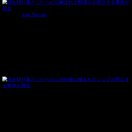
撮影者：
Alan Dacosta
中国広東省で、料理中のシェフに頭だけのヘビに腕を噛まれ
て死亡する事件が発生しました。
どうやって頭だけなのに噛みついたの･･･
頭を切り落とされ20分後にまさかの復
讐劇
今回死亡してしまったのが、高級レストランの料理人パンフ
ァンさん。
厨房でヘビのスープを作っている最中に手に噛まれてしまい
ました。
まさか頭を切り落とされて20分も経ってるのに、噛まれるな