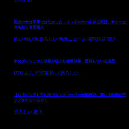
恐ろしい
男女の命は平等ではなかった…インドのヤバすぎる風習、サティと
今も続く名誉殺人
怖い
怖い話
恐ろしい
海外ニュース
閲覧注意
驚き
車のダッシュカム映像が捉えた衝撃映像 爆発している流星
UFO
ふしぎ
宇宙
怖い
恐ろしい
【おそロシア】目の前でタンクローリーが陥没穴に落ちる動画がア
ップされているぞ！
恐ろしい
驚き