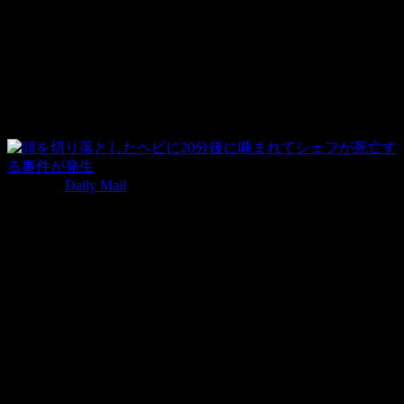
「噛まれた際になにかしらの処置が行われた形跡がなかっ
た。」 と発表しました。
爬虫類の驚くべき秘密
撮影者：
Daily Mail
ヘビの研究を40年行っているヘビの専門家ヤンさんは 「す
べての爬虫類は体を切断されても1時間位までは、切断され
ても体の機能が働きます。そのため頭だけでも、パンさんの
手を噛むことは可能でした。毒ヘビが噛んだ時に出す毒な
ど、幾つかの反射的な行動は頭を切断されても機能しま
す。」と話す。
トカゲのしっぽが切断されたあともしばらく動くことは多く
の人が知るところ。しかし1時間も動くとは…。