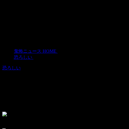
鬼怖ニュース HOME
>
恐ろしい
>
恐ろしい
20分前に頭を切り落としたヘビに噛ま
れて死亡 ヘビの生命力ヤバイ
2015年2月6日