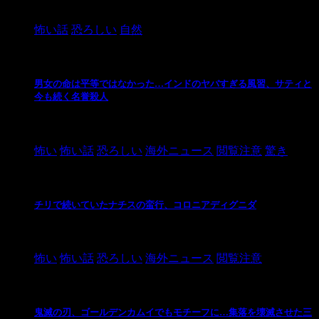
2024/10/20
怖い話
恐ろしい
自然
男女の命は平等ではなかった…インドのヤバすぎる風習、サティと
今も続く名誉殺人
2021/3/26
怖い
怖い話
恐ろしい
海外ニュース
閲覧注意
驚き
チリで続いていたナチスの蛮行、コロニアディグニダ
2021/3/3
怖い
怖い話
恐ろしい
海外ニュース
閲覧注意
鬼滅の刃、ゴールデンカムイでもモチーフに…集落を壊滅させた三