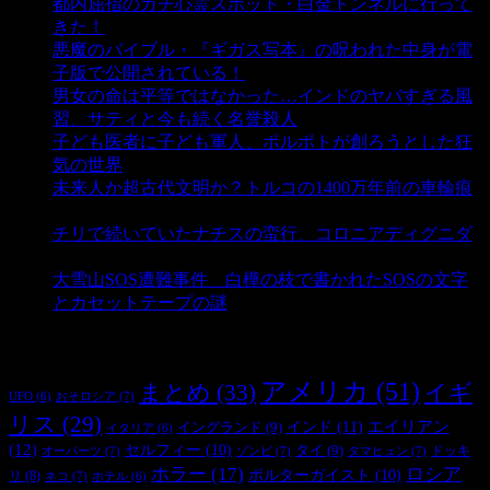
都内屈指のガチ心霊スポット・白金トンネルに行って
きた！
- 4,132 ビュー
悪魔のバイブル・『ギガス写本』の呪われた中身が電
子版で公開されている！
- 3,444 ビュー
男女の命は平等ではなかった…インドのヤバすぎる風
習、サティと今も続く名誉殺人
- 3,347 ビュー
子ども医者に子ども軍人、ポルポトが創ろうとした狂
気の世界
- 3,197 ビュー
未来人か超古代文明か？トルコの1400万年前の車輪痕
- 3,176 ビュー
チリで続いていたナチスの蛮行、コロニアディグニダ
- 2,893 ビュー
大雪山SOS遭難事件 白樺の枝で書かれたSOSの文字
とカセットテープの謎
- 2,874 ビュー
タグ
アメリカ
(51)
まとめ
(33)
イギ
おそロシア
(7)
UFO
(6)
リス
(29)
インド
(11)
エイリアン
イングランド
(9)
イタリア
(6)
(12)
セルフィー
(10)
タイ
(9)
ドッキ
オーパーツ
(7)
ゾンビ
(7)
タマヒュン
(7)
ホラー
(17)
ロシア
ポルターガイスト
(10)
リ
(8)
ネコ
(7)
ホテル
(6)