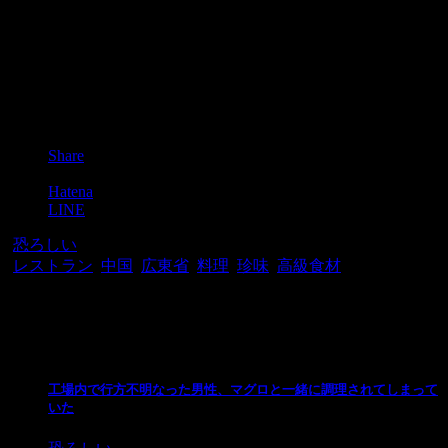
Post
Share
Pocket
Hatena
LINE
-
恐ろしい
-
レストラン
,
中国
,
広東省
,
料理
,
珍味
,
高級食材
関連記事
工場内で行方不明なった男性、マグロと一緒に調理されてしまって
いた