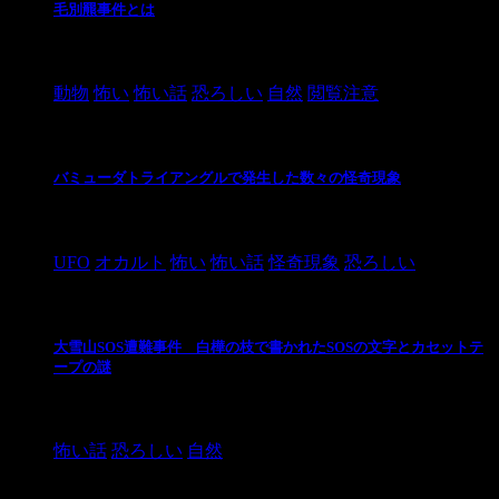
毛別羆事件とは
2021/3/3
動物
怖い
怖い話
恐ろしい
自然
閲覧注意
バミューダトライアングルで発生した数々の怪奇現象
2024/10/28
UFO
オカルト
怖い
怖い話
怪奇現象
恐ろしい
大雪山SOS遭難事件 白樺の枝で書かれたSOSの文字とカセットテ
ープの謎
2024/10/20
怖い話
恐ろしい
自然