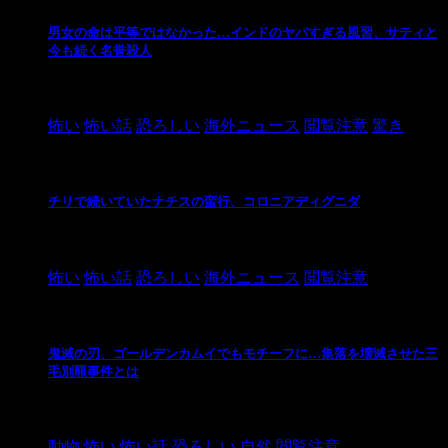
男女の命は平等ではなかった…インドのヤバすぎる風習、サティと
今も続く名誉殺人
2021/3/26
怖い
怖い話
恐ろしい
海外ニュース
閲覧注意
驚き
チリで続いていたナチスの蛮行、コロニアディグニダ
2021/3/3
怖い
怖い話
恐ろしい
海外ニュース
閲覧注意
鬼滅の刃、ゴールデンカムイでもモチーフに…集落を壊滅させた三
毛別羆事件とは
2021/3/3
動物
怖い
怖い話
恐ろしい
自然
閲覧注意