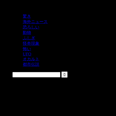
鬼レベルの怖い！をシェアするニュースサイト
驚き
海外ニュース
恐ろしい
動物
ふしぎ
怪奇現象
怖い
UFO
オカルト
都市伝説