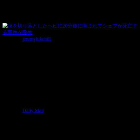
この毒ヘビは高級食材としても使われ
ている
撮影者：
jeremylukehill
今回の事件を引き起こした毒ヘビは、インドシナドクハキコ
ブラという種類のヘビ。
肉は勿論、滋養強壮にもいいため漢方薬にもなったり、皮は
ブランド品を作るために使われたりと捨てるところがほぼな
いんじゃないかという。 その反面、手に入れるのは難しく
高価なんだとか。
参照元：
Daily Mail