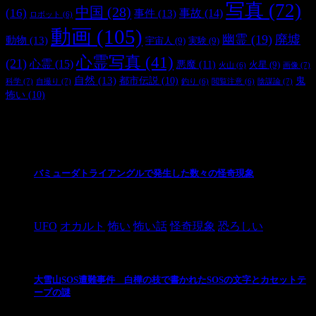
写真
(72)
中国
(28)
(16)
事件
(13)
事故
(14)
ロボット
(6)
動画
(105)
幽霊
(19)
廃墟
動物
(13)
宇宙人
(9)
実験
(9)
心霊写真
(41)
(21)
心霊
(15)
悪魔
(11)
火星
(9)
画像
(7)
火山
(6)
自然
(13)
都市伝説
(10)
鬼
科学
(7)
自撮り
(7)
陰謀論
(7)
釣り
(6)
閲覧注意
(6)
怖い
(10)
最新の投稿
バミューダトライアングルで発生した数々の怪奇現象
2024/10/28
UFO
オカルト
怖い
怖い話
怪奇現象
恐ろしい
大雪山SOS遭難事件 白樺の枝で書かれたSOSの文字とカセットテ
ープの謎