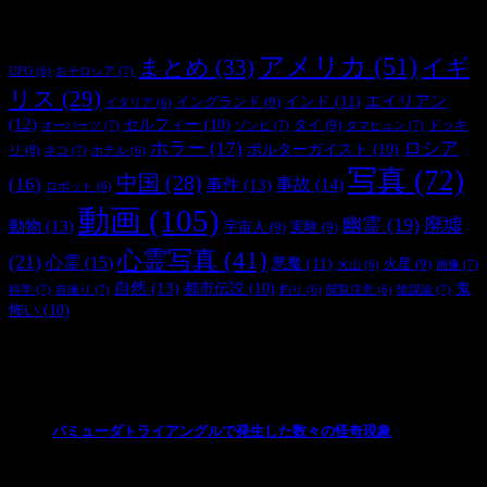
タグ
アメリカ
(51)
まとめ
(33)
イギ
おそロシア
(7)
UFO
(6)
リス
(29)
インド
(11)
エイリアン
イングランド
(9)
イタリア
(6)
(12)
セルフィー
(10)
タイ
(9)
ドッキ
オーパーツ
(7)
ゾンビ
(7)
タマヒュン
(7)
ホラー
(17)
ロシア
ポルターガイスト
(10)
リ
(8)
ネコ
(7)
ホテル
(6)
写真
(72)
中国
(28)
(16)
事件
(13)
事故
(14)
ロボット
(6)
動画
(105)
幽霊
(19)
廃墟
動物
(13)
宇宙人
(9)
実験
(9)
心霊写真
(41)
(21)
心霊
(15)
悪魔
(11)
火星
(9)
画像
(7)
火山
(6)
自然
(13)
都市伝説
(10)
鬼
科学
(7)
自撮り
(7)
陰謀論
(7)
釣り
(6)
閲覧注意
(6)
怖い
(10)
最新の投稿
バミューダトライアングルで発生した数々の怪奇現象
2024/10/28