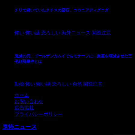
チリで続いていたナチスの蛮行、コロニアディグニダ
2021/3/3
怖い
怖い話
恐ろしい
海外ニュース
閲覧注意
鬼滅の刃、ゴールデンカムイでもモチーフに…集落を壊滅させた三
毛別羆事件とは
2021/3/3
動物
怖い
怖い話
恐ろしい
自然
閲覧注意
ホーム
お問い合わせ
広告掲載
プライバシーポリシー
鬼怖ニュース