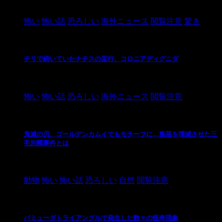
2021/3/26
怖い
怖い話
恐ろしい
海外ニュース
閲覧注意
驚き
チリで続いていたナチスの蛮行、コロニアディグニダ
2021/3/3
怖い
怖い話
恐ろしい
海外ニュース
閲覧注意
鬼滅の刃、ゴールデンカムイでもモチーフに…集落を壊滅させた三
毛別羆事件とは
2021/3/3
動物
怖い
怖い話
恐ろしい
自然
閲覧注意
バミューダトライアングルで発生した数々の怪奇現象