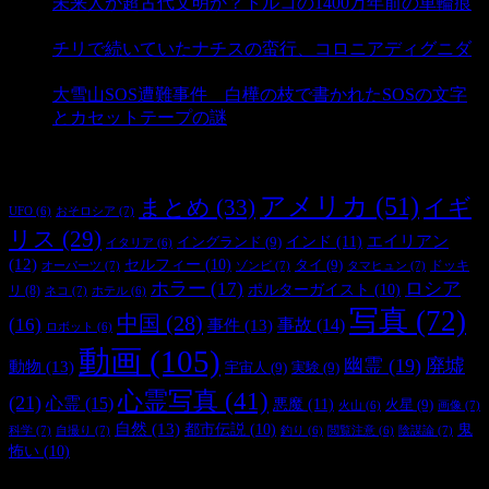
未来人か超古代文明か？トルコの1400万年前の車輪痕
- 3,193 ビュー
チリで続いていたナチスの蛮行、コロニアディグニダ
- 2,907 ビュー
大雪山SOS遭難事件 白樺の枝で書かれたSOSの文字
とカセットテープの謎
- 2,890 ビュー
タグ
アメリカ
(51)
まとめ
(33)
イギ
おそロシア
(7)
UFO
(6)
リス
(29)
インド
(11)
エイリアン
イングランド
(9)
イタリア
(6)
(12)
セルフィー
(10)
タイ
(9)
ドッキ
オーパーツ
(7)
ゾンビ
(7)
タマヒュン
(7)
ホラー
(17)
ロシア
ポルターガイスト
(10)
リ
(8)
ネコ
(7)
ホテル
(6)
写真
(72)
中国
(28)
(16)
事件
(13)
事故
(14)
ロボット
(6)
動画
(105)
幽霊
(19)
廃墟
動物
(13)
宇宙人
(9)
実験
(9)
心霊写真
(41)
(21)
心霊
(15)
悪魔
(11)
火星
(9)
画像
(7)
火山
(6)
自然
(13)
都市伝説
(10)
鬼
科学
(7)
自撮り
(7)
陰謀論
(7)
釣り
(6)
閲覧注意
(6)
怖い
(10)