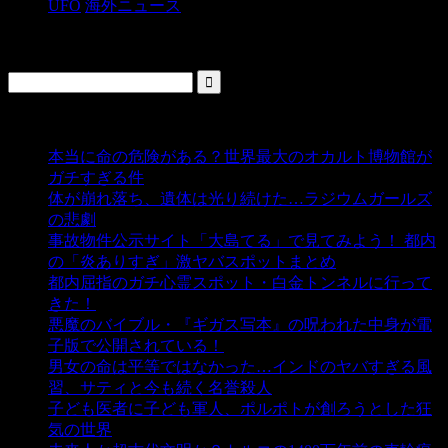
UFO
海外ニュース
検索
人気の投稿
本当に命の危険がある？世界最大のオカルト博物館が
ガチすぎる件
- 5,451 ビュー
体が崩れ落ち、遺体は光り続けた…ラジウムガールズ
の悲劇
- 5,409 ビュー
事故物件公示サイト「大島てる」で見てみよう！ 都内
の「炎ありすぎ」激ヤバスポットまとめ
- 5,017 ビュー
都内屈指のガチ心霊スポット・白金トンネルに行って
きた！
- 4,156 ビュー
悪魔のバイブル・『ギガス写本』の呪われた中身が電
子版で公開されている！
- 3,457 ビュー
男女の命は平等ではなかった…インドのヤバすぎる風
習、サティと今も続く名誉殺人
- 3,363 ビュー
子ども医者に子ども軍人、ポルポトが創ろうとした狂
気の世界
- 3,221 ビュー