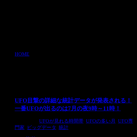
HOME
>
UFOが見れる時間帯
UFOが見れる時間帯
UFO目撃の詳細な統計データが発表される！
一番UFOが出るのは7月の夜9時～11時！
2016/4/27
UFOが見れる時間帯
,
UFOの多い月
,
UFO専
門家
,
ビッグデータ
,
統計