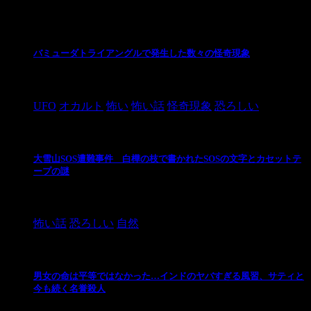
最新の投稿
バミューダトライアングルで発生した数々の怪奇現象
2024/10/28
UFO
オカルト
怖い
怖い話
怪奇現象
恐ろしい
大雪山SOS遭難事件 白樺の枝で書かれたSOSの文字とカセットテ
ープの謎
2024/10/20
怖い話
恐ろしい
自然
男女の命は平等ではなかった…インドのヤバすぎる風習、サティと
今も続く名誉殺人