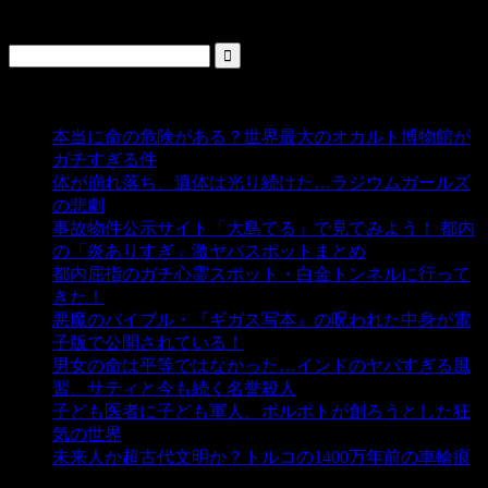
検索
人気の投稿
本当に命の危険がある？世界最大のオカルト博物館が
ガチすぎる件
- 5,459 ビュー
体が崩れ落ち、遺体は光り続けた…ラジウムガールズ
の悲劇
- 5,414 ビュー
事故物件公示サイト「大島てる」で見てみよう！ 都内
の「炎ありすぎ」激ヤバスポットまとめ
- 5,021 ビュー
都内屈指のガチ心霊スポット・白金トンネルに行って
きた！
- 4,162 ビュー
悪魔のバイブル・『ギガス写本』の呪われた中身が電
子版で公開されている！
- 3,459 ビュー
男女の命は平等ではなかった…インドのヤバすぎる風
習、サティと今も続く名誉殺人
- 3,364 ビュー
子ども医者に子ども軍人、ポルポトが創ろうとした狂
気の世界
- 3,225 ビュー
未来人か超古代文明か？トルコの1400万年前の車輪痕
- 3,196 ビュー