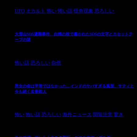
2024/10/28
UFO
オカルト
怖い
怖い話
怪奇現象
恐ろしい
大雪山SOS遭難事件 白樺の枝で書かれたSOSの文字とカセットテ
ープの謎
2024/10/20
怖い話
恐ろしい
自然
男女の命は平等ではなかった…インドのヤバすぎる風習、サティと
今も続く名誉殺人
2021/3/26
怖い
怖い話
恐ろしい
海外ニュース
閲覧注意
驚き