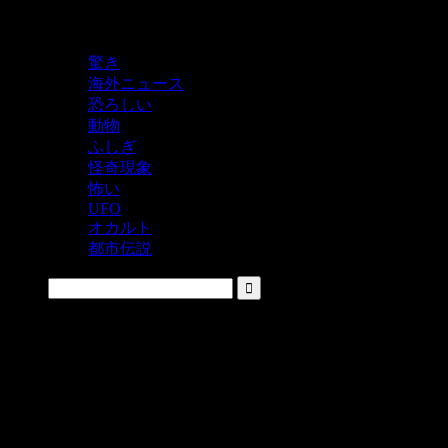
鬼レベルの怖い！をシェアするニュースサイト
驚き
海外ニュース
恐ろしい
動物
ふしぎ
怪奇現象
怖い
UFO
オカルト
都市伝説