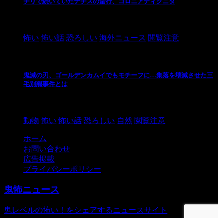
チリで続いていたナチスの蛮行、コロニアディグニダ
2021/3/3
怖い
怖い話
恐ろしい
海外ニュース
閲覧注意
鬼滅の刃、ゴールデンカムイでもモチーフに…集落を壊滅させた三
毛別羆事件とは
2021/3/3
動物
怖い
怖い話
恐ろしい
自然
閲覧注意
ホーム
お問い合わせ
広告掲載
プライバシーポリシー
鬼怖ニュース
鬼レベルの怖い！をシェアするニュースサイト