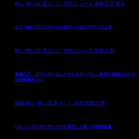
怖い
怖い話
恐ろしい
海外ニュース
閲覧注意
驚き
チリで続いていたナチスの蛮行、コロニアディグニダ
2021/3/3
怖い
怖い話
恐ろしい
海外ニュース
閲覧注意
鬼滅の刃、ゴールデンカムイでもモチーフに…集落を壊滅させた三
毛別羆事件とは
2021/3/3
動物
怖い
怖い話
恐ろしい
自然
閲覧注意
バミューダトライアングルで発生した数々の怪奇現象