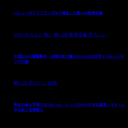
バミューダトライアングルで発生した数々の怪奇現象
2024/10/28
UFO
オカルト
怖い
怖い話
怪奇現象
恐ろしい
大雪山SOS遭難事件 白樺の枝で書かれたSOSの文字とカセットテ
ープの謎
2024/10/20
怖い話
恐ろしい
自然
男女の命は平等ではなかった…インドのヤバすぎる風習、サティと
今も続く名誉殺人
2021/3/26