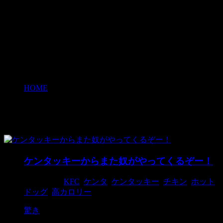
HOME
>
KFC
KFC
ケンタッキーからまた奴がやってくるぞー！
2015/1/27
KFC
,
ケンタ
,
ケンタッキー
,
チキン
,
ホット
ドッグ
,
高カロリー
驚き