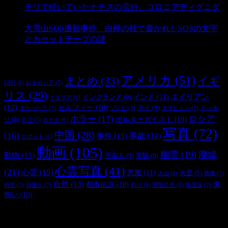
チリで続いていたナチスの蛮行、コロニアディグニダ
- 2,908 ビュー
大雪山SOS遭難事件 白樺の枝で書かれたSOSの文字
とカセットテープの謎
- 2,898 ビュー
タグ
アメリカ
(51)
まとめ
(33)
イギ
おそロシア
(7)
UFO
(6)
リス
(29)
インド
(11)
エイリアン
イングランド
(9)
イタリア
(6)
(12)
セルフィー
(10)
タイ
(9)
ドッキ
オーパーツ
(7)
ゾンビ
(7)
タマヒュン
(7)
ホラー
(17)
ロシア
ポルターガイスト
(10)
リ
(8)
ネコ
(7)
ホテル
(6)
写真
(72)
中国
(28)
(16)
事件
(13)
事故
(14)
ロボット
(6)
動画
(105)
幽霊
(19)
廃墟
動物
(13)
宇宙人
(9)
実験
(9)
心霊写真
(41)
(21)
心霊
(15)
悪魔
(11)
火星
(9)
画像
(7)
火山
(6)
自然
(13)
都市伝説
(10)
鬼
科学
(7)
自撮り
(7)
陰謀論
(7)
釣り
(6)
閲覧注意
(6)
怖い
(10)
最新の投稿