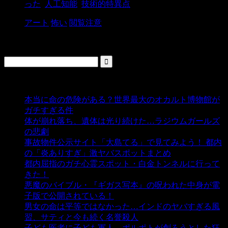
った
,
人工知能
,
技術的特異点
アート
怖い
閲覧注意
検索
人気の投稿
本当に命の危険がある？世界最大のオカルト博物館が
ガチすぎる件
- 5,443 ビュー
体が崩れ落ち、遺体は光り続けた…ラジウムガールズ
の悲劇
- 5,399 ビュー
事故物件公示サイト「大島てる」で見てみよう！ 都内
の「炎ありすぎ」激ヤバスポットまとめ
- 5,010 ビュー
都内屈指のガチ心霊スポット・白金トンネルに行って
きた！
- 4,148 ビュー
悪魔のバイブル・『ギガス写本』の呪われた中身が電
子版で公開されている！
- 3,452 ビュー
男女の命は平等ではなかった…インドのヤバすぎる風
習、サティと今も続く名誉殺人
- 3,357 ビュー
子ども医者に子ども軍人、ポルポトが創ろうとした狂