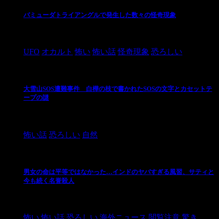
バミューダトライアングルで発生した数々の怪奇現象
2024/10/28
UFO
オカルト
怖い
怖い話
怪奇現象
恐ろしい
大雪山SOS遭難事件 白樺の枝で書かれたSOSの文字とカセットテ
ープの謎
2024/10/20
怖い話
恐ろしい
自然
男女の命は平等ではなかった…インドのヤバすぎる風習、サティと
今も続く名誉殺人
2021/3/26
怖い
怖い話
恐ろしい
海外ニュース
閲覧注意
驚き