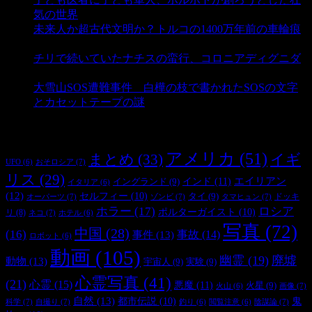
気の世界
- 3,212 ビュー
未来人か超古代文明か？トルコの1400万年前の車輪痕
- 3,188 ビュー
チリで続いていたナチスの蛮行、コロニアディグニダ
- 2,902 ビュー
大雪山SOS遭難事件 白樺の枝で書かれたSOSの文字
とカセットテープの謎
- 2,887 ビュー
タグ
アメリカ
(51)
まとめ
(33)
イギ
おそロシア
(7)
UFO
(6)
リス
(29)
インド
(11)
エイリアン
イングランド
(9)
イタリア
(6)
(12)
セルフィー
(10)
タイ
(9)
ドッキ
オーパーツ
(7)
ゾンビ
(7)
タマヒュン
(7)
ホラー
(17)
ロシア
ポルターガイスト
(10)
リ
(8)
ネコ
(7)
ホテル
(6)
写真
(72)
中国
(28)
(16)
事件
(13)
事故
(14)
ロボット
(6)
動画
(105)
幽霊
(19)
廃墟
動物
(13)
宇宙人
(9)
実験
(9)
心霊写真
(41)
(21)
心霊
(15)
悪魔
(11)
火星
(9)
画像
(7)
火山
(6)
自然
(13)
都市伝説
(10)
鬼
科学
(7)
自撮り
(7)
陰謀論
(7)
釣り
(6)
閲覧注意
(6)