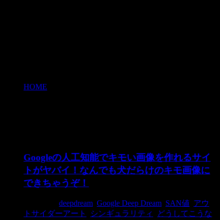
HOME
>
deepdream
deepdream
Googleの人工知能でキモい画像を作れるサイ
トがヤバイ！なんでも犬だらけのキモ画像に
できちゃうぞ！
2015/7/8
deepdream
,
Google Deep Dream
,
SAN値
,
アウ
トサイダーアート
,
シンギュラリティ
,
どうしてこうな