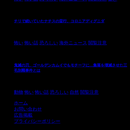
チリで続いていたナチスの蛮行、コロニアディグニダ
2021/3/3
怖い
怖い話
恐ろしい
海外ニュース
閲覧注意
鬼滅の刃、ゴールデンカムイでもモチーフに…集落を壊滅させた三
毛別羆事件とは
2021/3/3
動物
怖い
怖い話
恐ろしい
自然
閲覧注意
ホーム
お問い合わせ
広告掲載
プライバシーポリシー