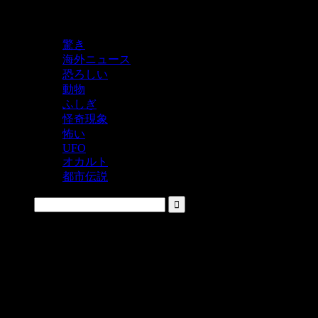
鬼レベルの怖い！をシェアするニュースサイト
驚き
海外ニュース
恐ろしい
動物
ふしぎ
怪奇現象
怖い
UFO
オカルト
都市伝説