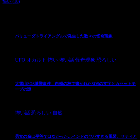
怖い
(10)
最新の投稿
バミューダトライアングルで発生した数々の怪奇現象
2024/10/28
UFO
オカルト
怖い
怖い話
怪奇現象
恐ろしい
大雪山SOS遭難事件 白樺の枝で書かれたSOSの文字とカセットテ
ープの謎
2024/10/20
怖い話
恐ろしい
自然
男女の命は平等ではなかった…インドのヤバすぎる風習、サティと