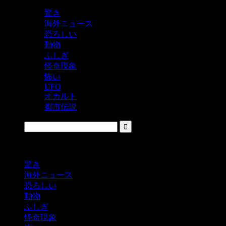
驚き
海外ニュース
恐ろしい
動物
ふしぎ
怪奇現象
怖い
UFO
オカルト
都市伝説
鬼レベルの怖い！をシェアするニュースサイト
驚き
海外ニュース
恐ろしい
動物
ふしぎ
怪奇現象