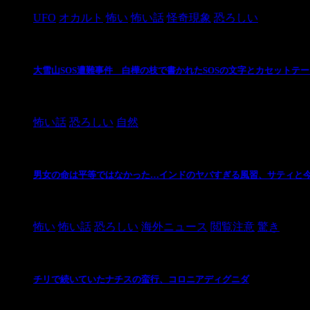
UFO
オカルト
怖い
怖い話
怪奇現象
恐ろしい
大雪山SOS遭難事件 白樺の枝で書かれたSOSの文字とカセットテ
2024/10/20
怖い話
恐ろしい
自然
男女の命は平等ではなかった…インドのヤバすぎる風習、サティと
2021/3/26
怖い
怖い話
恐ろしい
海外ニュース
閲覧注意
驚き
チリで続いていたナチスの蛮行、コロニアディグニダ
2021/3/3