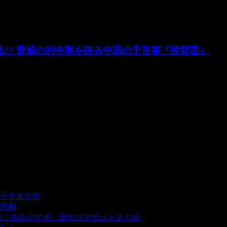
る!? 脅威の的中率を誇る中国の予言書『推背図』
示録』など、メジャーな予言書は数少ないですが、あまり知ら
チすぎる件
- 5,435 ビュー
悲劇
- 5,387 ビュー
の「炎ありすぎ」激ヤバスポットまとめ
- 5,005 ビュー