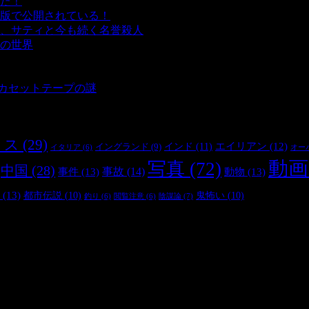
た！
- 4,140 ビュー
版で公開されている！
- 3,449 ビュー
、サティと今も続く名誉殺人
- 3,355 ビュー
の世界
- 3,208 ビュー
 3,182 ビュー
 2,899 ビュー
とカセットテープの謎
- 2,883 ビュー
リス
(29)
インド
(11)
エイリアン
(12)
イングランド
(9)
オー
イタリア
(6)
動画
写真
(72)
中国
(28)
事件
(13)
事故
(14)
動物
(13)
(13)
都市伝説
(10)
鬼怖い
(10)
陰謀論
(7)
釣り
(6)
閲覧注意
(6)