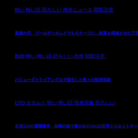
怖い
怖い話
恐ろしい
海外ニュース
閲覧注意
鬼滅の刃、ゴールデンカムイでもモチーフに…集落を壊滅させた三
2021/3/3
動物
怖い
怖い話
恐ろしい
自然
閲覧注意
バミューダトライアングルで発生した数々の怪奇現象
2024/10/28
UFO
オカルト
怖い
怖い話
怪奇現象
恐ろしい
大雪山SOS遭難事件 白樺の枝で書かれたSOSの文字とカセットテ