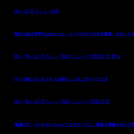
2024/10/20
怖い話
恐ろしい
自然
男女の命は平等ではなかった…インドのヤバすぎる風習、サティと
2021/3/26
怖い
怖い話
恐ろしい
海外ニュース
閲覧注意
驚き
チリで続いていたナチスの蛮行、コロニアディグニダ
2021/3/3
怖い
怖い話
恐ろしい
海外ニュース
閲覧注意
鬼滅の刃、ゴールデンカムイでもモチーフに…集落を壊滅させた三