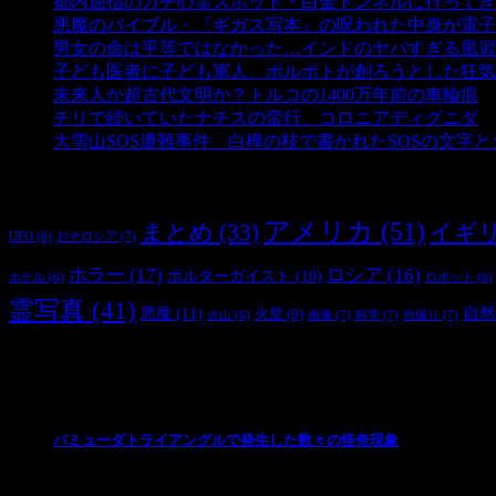
都内屈指のガチ心霊スポット・白金トンネルに行ってき
悪魔のバイブル・『ギガス写本』の呪われた中身が電子
男女の命は平等ではなかった…インドのヤバすぎる風習
子ども医者に子ども軍人、ポルポトが創ろうとした狂気
未来人か超古代文明か？トルコの1400万年前の車輪痕
-
チリで続いていたナチスの蛮行、コロニアディグニダ
-
大雪山SOS遭難事件 白樺の枝で書かれたSOSの文字
タグ
アメリカ
(51)
まとめ
(33)
イギ
おそロシア
(7)
UFO
(6)
ホラー
(17)
ロシア
(16)
ポルターガイスト
(10)
ホテル
(6)
ロボット
(6)
霊写真
(41)
自然
悪魔
(11)
火星
(9)
画像
(7)
科学
(7)
自撮り
(7)
火山
(6)
最新の投稿
バミューダトライアングルで発生した数々の怪奇現象
2024/10/28