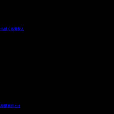
今も続く名誉殺人
毛別羆事件とは