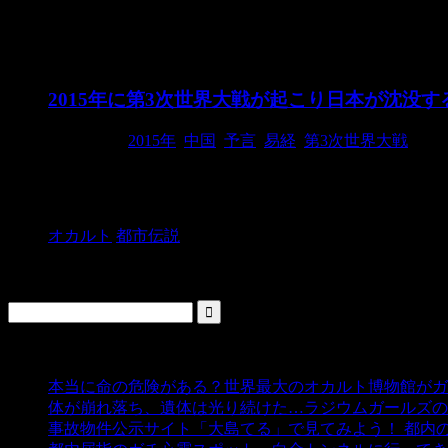
2015年
2015年に第3次世界大戦が起こり日本が沈没す
2015/3/13
2015年
,
中国
,
予言
,
易経
,
第3次世界大戦
ノストラダムスの『諸世紀』や新約聖書の『ヨハネの黙
も脅威の的中率100％（本当か？）を誇 ...
オカルト
都市伝説
検索
人気の投稿
本当に命の危険がある？世界最大のオカルト博物館がガ
体が崩れ落ち、遺体は光り続けた…ラジウムガールズの
事故物件公示サイト「大島てる」で見てみよう！ 都内