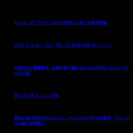
最新の投稿
バミューダトライアングルで発生した数々の怪奇現象
2024/10/28
UFO
オカルト
怖い
怖い話
怪奇現象
恐ろしい
大雪山SOS遭難事件 白樺の枝で書かれたSOSの文字とカセットテ
ープの謎
2024/10/20
怖い話
恐ろしい
自然
男女の命は平等ではなかった…インドのヤバすぎる風習、サティと
今も続く名誉殺人