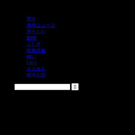
鬼レベルの怖い！をシェアするニュースサイト
驚き
海外ニュース
恐ろしい
動物
ふしぎ
怪奇現象
怖い
UFO
オカルト
都市伝説