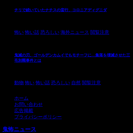
チリで続いていたナチスの蛮行、コロニアディグニダ
2021/3/3
怖い
怖い話
恐ろしい
海外ニュース
閲覧注意
鬼滅の刃、ゴールデンカムイでもモチーフに…集落を壊滅させた三
毛別羆事件とは
2021/3/3
動物
怖い
怖い話
恐ろしい
自然
閲覧注意
ホーム
お問い合わせ
広告掲載
プライバシーポリシー
鬼怖ニュース