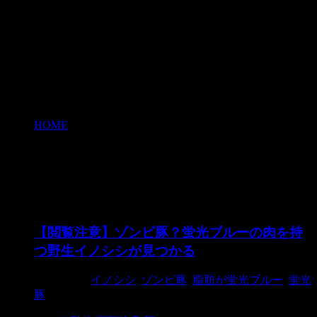
HOME
>
蛍光豚
蛍光豚
【閲覧注意】ゾンビ豚？蛍光ブルーの肉を持
つ野生イノシシが見つかる
2019/5/22
イノシシ
,
ゾンビ豚
,
脂肪が蛍光ブルー
,
蛍光
豚