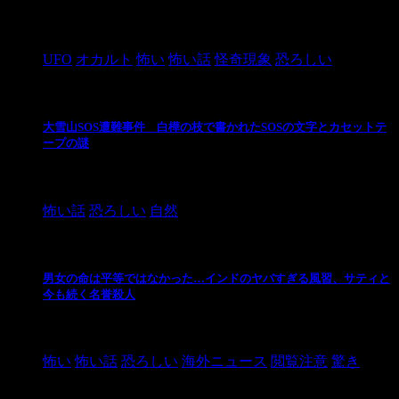
2024/10/28
UFO
オカルト
怖い
怖い話
怪奇現象
恐ろしい
大雪山SOS遭難事件 白樺の枝で書かれたSOSの文字とカセットテ
ープの謎
2024/10/20
怖い話
恐ろしい
自然
男女の命は平等ではなかった…インドのヤバすぎる風習、サティと
今も続く名誉殺人
2021/3/26
怖い
怖い話
恐ろしい
海外ニュース
閲覧注意
驚き