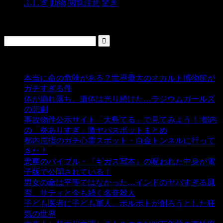
ふしぎ
動物
閲覧注意
驚き
検索
人気の投稿
本当に命の危険がある？世界最大のオカルト博物館が
ガチすぎる件
- 5,428 ビュー
体が崩れ落ち、遺体は光り続けた…ラジウムガールズ
の悲劇
- 5,374 ビュー
事故物件公示サイト「大島てる」で見てみよう！ 都内
の「炎ありすぎ」激ヤバスポットまとめ
- 4,991 ビュー
都内屈指のガチ心霊スポット・白金トンネルに行って
きた！
- 4,132 ビュー
悪魔のバイブル・『ギガス写本』の呪われた中身が電
子版で公開されている！
- 3,444 ビュー
男女の命は平等ではなかった…インドのヤバすぎる風
習、サティと今も続く名誉殺人
- 3,344 ビュー
子ども医者に子ども軍人、ポルポトが創ろうとした狂
気の世界
- 3,194 ビュー