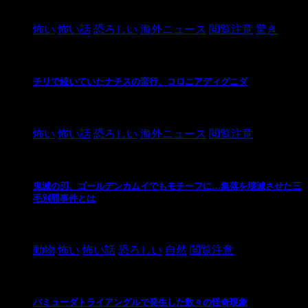
2021/3/26
怖い
怖い話
恐ろしい
海外ニュース
閲覧注意
驚き
チリで続いていたナチスの蛮行、コロニアディグニダ
2021/3/3
怖い
怖い話
恐ろしい
海外ニュース
閲覧注意
鬼滅の刃、ゴールデンカムイでもモチーフに…集落を壊滅させた三
毛別羆事件とは
2021/3/3
動物
怖い
怖い話
恐ろしい
自然
閲覧注意
バミューダトライアングルで発生した数々の怪奇現象