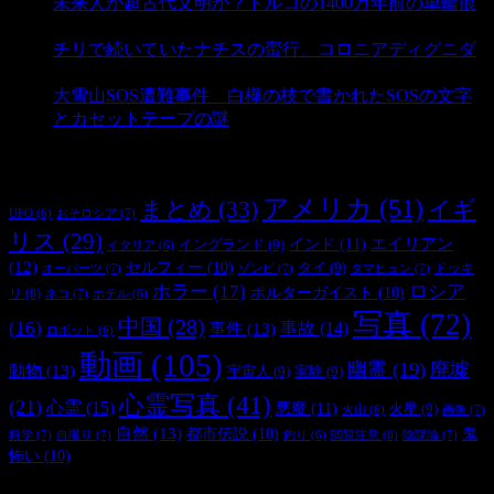
未来人か超古代文明か？トルコの1400万年前の車輪痕
- 3,175 ビュー
チリで続いていたナチスの蛮行、コロニアディグニダ
- 2,892 ビュー
大雪山SOS遭難事件 白樺の枝で書かれたSOSの文字
とカセットテープの謎
- 2,874 ビュー
タグ
アメリカ
(51)
まとめ
(33)
イギ
おそロシア
(7)
UFO
(6)
リス
(29)
インド
(11)
エイリアン
イングランド
(9)
イタリア
(6)
(12)
セルフィー
(10)
タイ
(9)
ドッキ
オーパーツ
(7)
ゾンビ
(7)
タマヒュン
(7)
ホラー
(17)
ロシア
ポルターガイスト
(10)
リ
(8)
ネコ
(7)
ホテル
(6)
写真
(72)
中国
(28)
(16)
事件
(13)
事故
(14)
ロボット
(6)
動画
(105)
幽霊
(19)
廃墟
動物
(13)
宇宙人
(9)
実験
(9)
心霊写真
(41)
(21)
心霊
(15)
悪魔
(11)
火星
(9)
画像
(7)
火山
(6)
自然
(13)
都市伝説
(10)
鬼
科学
(7)
自撮り
(7)
陰謀論
(7)
釣り
(6)
閲覧注意
(6)
怖い
(10)