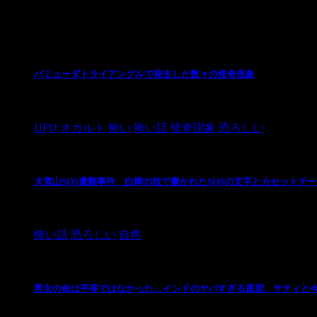
最新の投稿
バミューダトライアングルで発生した数々の怪奇現象
2024/10/28
UFO
オカルト
怖い
怖い話
怪奇現象
恐ろしい
大雪山SOS遭難事件 白樺の枝で書かれたSOSの文字とカセットテ
2024/10/20
怖い話
恐ろしい
自然
男女の命は平等ではなかった…インドのヤバすぎる風習、サティと
2021/3/26