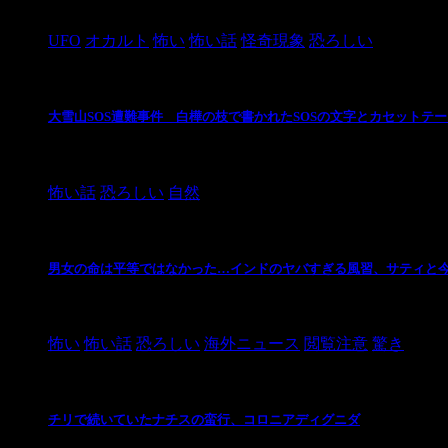
2024/10/28
UFO
オカルト
怖い
怖い話
怪奇現象
恐ろしい
大雪山SOS遭難事件 白樺の枝で書かれたSOSの文字とカセットテ
2024/10/20
怖い話
恐ろしい
自然
男女の命は平等ではなかった…インドのヤバすぎる風習、サティと
2021/3/26
怖い
怖い話
恐ろしい
海外ニュース
閲覧注意
驚き
チリで続いていたナチスの蛮行、コロニアディグニダ