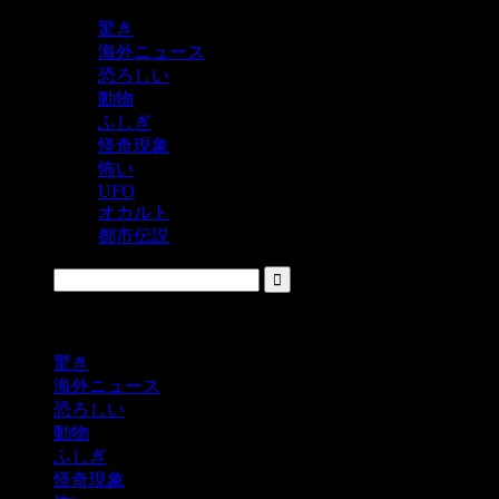
驚き
海外ニュース
恐ろしい
動物
ふしぎ
怪奇現象
怖い
UFO
オカルト
都市伝説
鬼レベルの怖い！をシェアするニュースサイト
驚き
海外ニュース
恐ろしい
動物
ふしぎ
怪奇現象