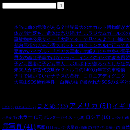
人気の投稿
本当に命の危険がある？世界最大のオカルト博物館がガ
体が崩れ落ち、遺体は光り続けた…ラジウムガールズの
事故物件公示サイト「大島てる」で見てみよう！ 都内
都内屈指のガチ心霊スポット・白金トンネルに行ってき
悪魔のバイブル・『ギガス写本』の呪われた中身が電子
男女の命は平等ではなかった…インドのヤバすぎる風習
子ども医者に子ども軍人、ポルポトが創ろうとした狂気
未来人か超古代文明か？トルコの1400万年前の車輪痕
-
チリで続いていたナチスの蛮行、コロニアディグニダ
-
大雪山SOS遭難事件 白樺の枝で書かれたSOSの文字
タグ
アメリカ
(51)
まとめ
(33)
イギ
おそロシア
(7)
UFO
(6)
ホラー
(17)
ロシア
(16)
ポルターガイスト
(10)
ホテル
(6)
ロボット
(6)
霊写真
(41)
自然
悪魔
(11)
火星
(9)
画像
(7)
科学
(7)
自撮り
(7)
火山
(6)