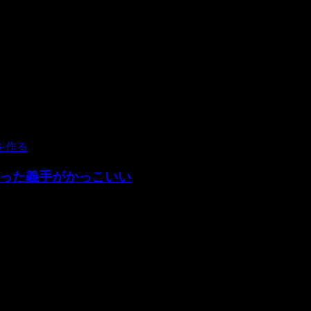
った義手がかっこいい
たりなものを探す必要もなく、手っ取り早かったりお金も使わ