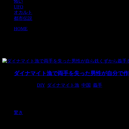
怖い
UFO
オカルト
都市伝説
HOME
>
義手
義手
ダイナマイト漁で両手を失った男性が自分で作
2018/4/28
DIY
,
ダイナマイト漁
,
中国
,
義手
ないなら作ってしまおう。 そうしたほうが自分にぴっ
てしまった男性が、自分で義手を作って ...
驚き
検索