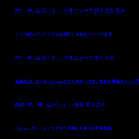
怖い
怖い話
恐ろしい
海外ニュース
閲覧注意
驚き
チリで続いていたナチスの蛮行、コロニアディグニダ
2021/3/3
怖い
怖い話
恐ろしい
海外ニュース
閲覧注意
鬼滅の刃、ゴールデンカムイでもモチーフに…集落を壊滅させた三
2021/3/3
動物
怖い
怖い話
恐ろしい
自然
閲覧注意
バミューダトライアングルで発生した数々の怪奇現象