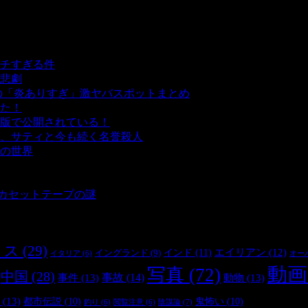
チすぎる件
- 5,431 ビュー
悲劇
- 5,381 ビュー
の「炎ありすぎ」激ヤバスポットまとめ
- 4,998 ビュー
た！
- 4,136 ビュー
版で公開されている！
- 3,446 ビュー
、サティと今も続く名誉殺人
- 3,349 ビュー
の世界
- 3,203 ビュー
 3,178 ビュー
 2,895 ビュー
とカセットテープの謎
- 2,881 ビュー
リス
(29)
インド
(11)
エイリアン
(12)
イングランド
(9)
オー
イタリア
(6)
動画
写真
(72)
中国
(28)
事件
(13)
事故
(14)
動物
(13)
(13)
都市伝説
(10)
鬼怖い
(10)
陰謀論
(7)
釣り
(6)
閲覧注意
(6)