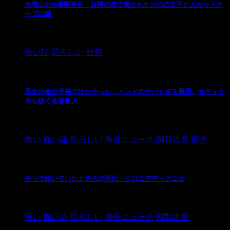
大雪山SOS遭難事件 白樺の枝で書かれたSOSの文字とカセットテ
ープの謎
2024/10/20
怖い話
恐ろしい
自然
男女の命は平等ではなかった…インドのヤバすぎる風習、サティと
今も続く名誉殺人
2021/3/26
怖い
怖い話
恐ろしい
海外ニュース
閲覧注意
驚き
チリで続いていたナチスの蛮行、コロニアディグニダ
2021/3/3
怖い
怖い話
恐ろしい
海外ニュース
閲覧注意