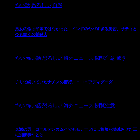
怖い話
恐ろしい
自然
男女の命は平等ではなかった…インドのヤバすぎる風習、サティと
今も続く名誉殺人
2021/3/26
怖い
怖い話
恐ろしい
海外ニュース
閲覧注意
驚き
チリで続いていたナチスの蛮行、コロニアディグニダ
2021/3/3
怖い
怖い話
恐ろしい
海外ニュース
閲覧注意
鬼滅の刃、ゴールデンカムイでもモチーフに…集落を壊滅させた三
毛別羆事件とは