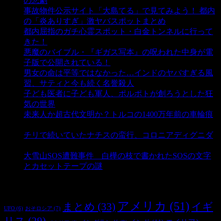
の悲劇
- 5,390 ビュー
事故物件公示サイト「大島てる」で見てみよう！ 都内
の「炎ありすぎ」激ヤバスポットまとめ
- 5,007 ビュー
都内屈指のガチ心霊スポット・白金トンネルに行って
きた！
- 4,141 ビュー
悪魔のバイブル・『ギガス写本』の呪われた中身が電
子版で公開されている！
- 3,452 ビュー
男女の命は平等ではなかった…インドのヤバすぎる風
習、サティと今も続く名誉殺人
- 3,356 ビュー
子ども医者に子ども軍人、ポルポトが創ろうとした狂
気の世界
- 3,209 ビュー
未来人か超古代文明か？トルコの1400万年前の車輪痕
- 3,186 ビュー
チリで続いていたナチスの蛮行、コロニアディグニダ
- 2,901 ビュー
大雪山SOS遭難事件 白樺の枝で書かれたSOSの文字
とカセットテープの謎
- 2,886 ビュー
タグ
アメリカ
(51)
まとめ
(33)
イギ
おそロシア
(7)
UFO
(6)
リス
(29)