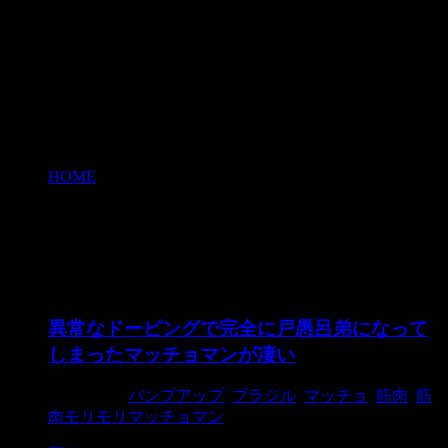
HOME
>
筋肉モリモリマッチョマン
筋肉モリモリマッチョマン
異常なドーピングで完全に戸愚呂弟になって
しまったマッチョマンが凄い
2018/2/20
バンプアップ
,
ブラジル
,
マッチョ
,
筋肉
,
筋
肉モリモリマッチョマン