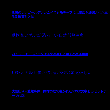
鬼滅の刃、ゴールデンカムイでもモチーフに…集落を壊滅させた三
毛別羆事件とは
2021/3/3
動物
怖い
怖い話
恐ろしい
自然
閲覧注意
バミューダトライアングルで発生した数々の怪奇現象
2024/10/28
UFO
オカルト
怖い
怖い話
怪奇現象
恐ろしい
大雪山SOS遭難事件 白樺の枝で書かれたSOSの文字とカセットテ
ープの謎
2024/10/20