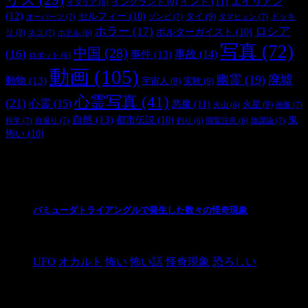
インド
(11)
エイリアン
イングランド
(9)
イタリア
(6)
(12)
セルフィー
(10)
タイ
(9)
ドッキ
オーパーツ
(7)
ゾンビ
(7)
タマヒュン
(7)
ホラー
(17)
ロシア
ポルターガイスト
(10)
リ
(8)
ネコ
(7)
ホテル
(6)
写真
(72)
中国
(28)
(16)
事件
(13)
事故
(14)
ロボット
(6)
動画
(105)
幽霊
(19)
廃墟
動物
(13)
宇宙人
(9)
実験
(9)
心霊写真
(41)
(21)
心霊
(15)
悪魔
(11)
火星
(9)
画像
(7)
火山
(6)
自然
(13)
都市伝説
(10)
鬼
科学
(7)
自撮り
(7)
陰謀論
(7)
釣り
(6)
閲覧注意
(6)
怖い
(10)
最新の投稿
バミューダトライアングルで発生した数々の怪奇現象
2024/10/28
UFO
オカルト
怖い
怖い話
怪奇現象
恐ろしい