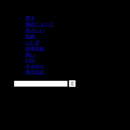
鬼レベルの怖い！をシェアするニュースサイト
驚き
海外ニュース
恐ろしい
動物
ふしぎ
怪奇現象
怖い
UFO
オカルト
都市伝説