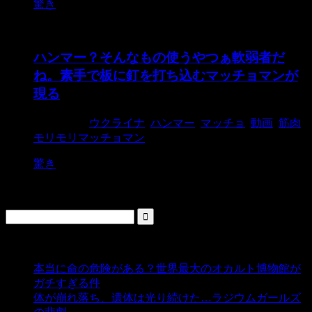
驚き
ハンマー？そんなもの使うやつぁ軟弱者だ
ね。素手で板に釘を打ち込むマッチョマンが
現る
2015/2/16
ウクライナ
,
ハンマー
,
マッチョ
,
動画
,
筋肉
モリモリマッチョマン
驚き
検索
人気の投稿
本当に命の危険がある？世界最大のオカルト博物館が
ガチすぎる件
- 5,437 ビュー
体が崩れ落ち、遺体は光り続けた…ラジウムガールズ