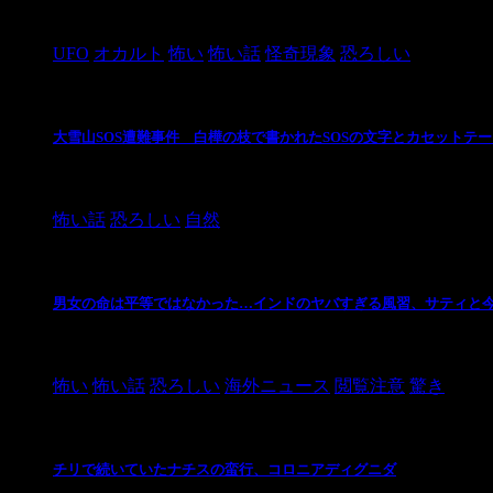
2024/10/28
UFO
オカルト
怖い
怖い話
怪奇現象
恐ろしい
大雪山SOS遭難事件 白樺の枝で書かれたSOSの文字とカセットテ
2024/10/20
怖い話
恐ろしい
自然
男女の命は平等ではなかった…インドのヤバすぎる風習、サティと
2021/3/26
怖い
怖い話
恐ろしい
海外ニュース
閲覧注意
驚き
チリで続いていたナチスの蛮行、コロニアディグニダ