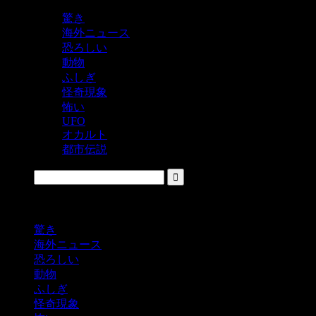
驚き
海外ニュース
恐ろしい
動物
ふしぎ
怪奇現象
怖い
UFO
オカルト
都市伝説
鬼レベルの怖い！をシェアするニュースサイト
驚き
海外ニュース
恐ろしい
動物
ふしぎ
怪奇現象