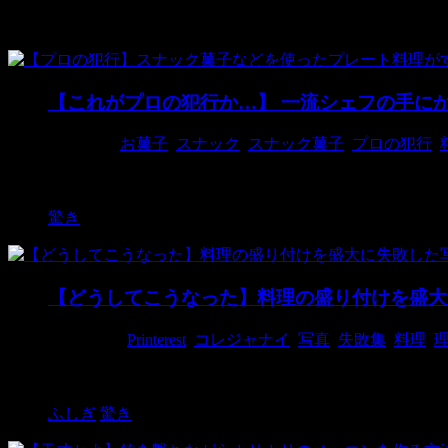
料理
【これがプロの犯行か…】 一流シェフの手に
2015/4/3
お菓子
,
スナック
,
スナック菓子
,
プロの犯行
,
撮影者：Chef Jacques LaMerde いつも食べ
驚き
【どうしてこうなった】料理の盛り付けを盛大
2018/3/11
Printerest
,
コレジャナイ
,
写真
,
失敗集
,
料理
,
撮影者：Pinterest Fail ここまでやられると、もは
ふしぎ
驚き