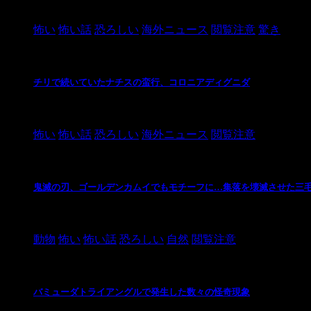
2021/3/26
怖い
怖い話
恐ろしい
海外ニュース
閲覧注意
驚き
チリで続いていたナチスの蛮行、コロニアディグニダ
2021/3/3
怖い
怖い話
恐ろしい
海外ニュース
閲覧注意
鬼滅の刃、ゴールデンカムイでもモチーフに…集落を壊滅させた三
2021/3/3
動物
怖い
怖い話
恐ろしい
自然
閲覧注意
バミューダトライアングルで発生した数々の怪奇現象