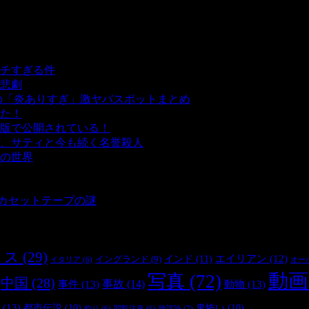
チすぎる件
- 5,439 ビュー
悲劇
- 5,394 ビュー
の「炎ありすぎ」激ヤバスポットまとめ
- 5,008 ビュー
た！
- 4,143 ビュー
版で公開されている！
- 3,452 ビュー
、サティと今も続く名誉殺人
- 3,357 ビュー
の世界
- 3,210 ビュー
 3,187 ビュー
 2,902 ビュー
とカセットテープの謎
- 2,886 ビュー
リス
(29)
インド
(11)
エイリアン
(12)
イングランド
(9)
オー
イタリア
(6)
動画
写真
(72)
中国
(28)
事件
(13)
事故
(14)
動物
(13)
(13)
都市伝説
(10)
鬼怖い
(10)
陰謀論
(7)
釣り
(6)
閲覧注意
(6)