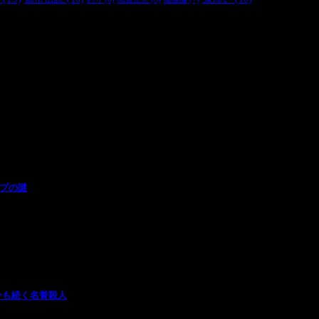
ープの謎
今も続く名誉殺人