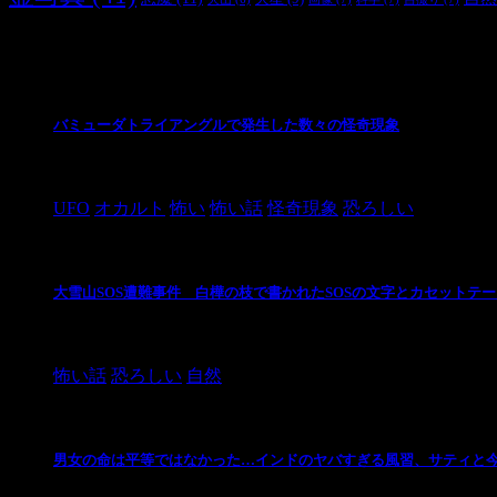
最新の投稿
バミューダトライアングルで発生した数々の怪奇現象
2024/10/28
UFO
オカルト
怖い
怖い話
怪奇現象
恐ろしい
大雪山SOS遭難事件 白樺の枝で書かれたSOSの文字とカセットテ
2024/10/20
怖い話
恐ろしい
自然
男女の命は平等ではなかった…インドのヤバすぎる風習、サティと