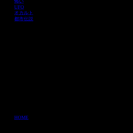
怖い
UFO
オカルト
都市伝説
HOME
>
料理