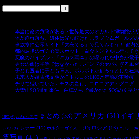
人気の投稿
本当に命の危険がある？世界最大のオカルト博物館がガ
体が崩れ落ち、遺体は光り続けた…ラジウムガールズの
事故物件公示サイト「大島てる」で見てみよう！ 都内
都内屈指のガチ心霊スポット・白金トンネルに行ってき
悪魔のバイブル・『ギガス写本』の呪われた中身が電子
男女の命は平等ではなかった…インドのヤバすぎる風習
子ども医者に子ども軍人、ポルポトが創ろうとした狂気
未来人か超古代文明か？トルコの1400万年前の車輪痕
-
チリで続いていたナチスの蛮行、コロニアディグニダ
-
大雪山SOS遭難事件 白樺の枝で書かれたSOSの文字
タグ
アメリカ
(51)
まとめ
(33)
イギ
おそロシア
(7)
UFO
(6)
ホラー
(17)
ロシア
(16)
ポルターガイスト
(10)
ホテル
(6)
ロボット
(6)
霊写真
(41)
自然
悪魔
(11)
火星
(9)
画像
(7)
科学
(7)
自撮り
(7)
火山
(6)