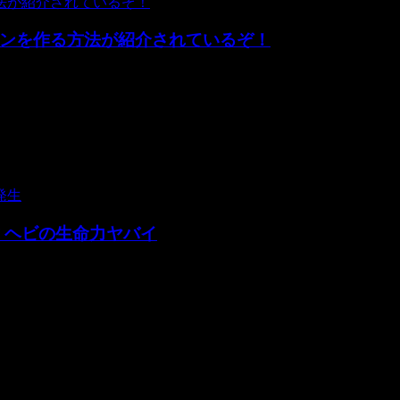
ンを作る方法が紹介されているぞ！
きでもカリッカリのベーコンが食べたい！ スイーツに飲み物、はた
 ヘビの生命力ヤバイ
シェフに頭だけのヘビに腕を噛まれて死亡する事件が発生しました。 