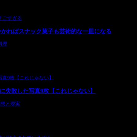
かかればスナック菓子も芸術的な一皿になる
料理
てるお菓子が見違えて見える･･･。 シェフ ジャック・ラメルドさんが、
に失敗した写真9枚【これじゃない】
理想と現実
やわざとなのではと勘繰ってしまう。 画像投稿、共有サービス「Print