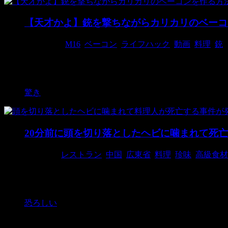
【天才かよ】銃を撃ちながらカリカリのベーコ
2015/3/20
M16
,
ベーコン
,
ライフハック
,
動画
,
料理
,
銃
撮影者：cookbookman17 いつだってどんなと
も、美味しく ...
驚き
20分前に頭を切り落としたヘビに噛まれて死亡
2015/2/6
レストラン
,
中国
,
広東省
,
料理
,
珍味
,
高級食材
撮影者：Alan Dacosta 中国広東省で、料理中の
分後にまさかの復讐 ...
恐ろしい
検索