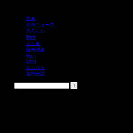
鬼レベルの怖い！をシェアするニュースサイト
驚き
海外ニュース
恐ろしい
動物
ふしぎ
怪奇現象
怖い
UFO
オカルト
都市伝説