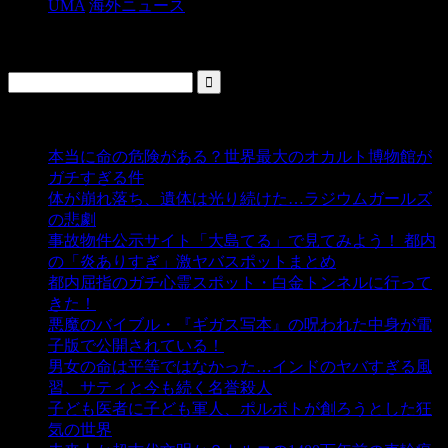
UMA
海外ニュース
検索
人気の投稿
本当に命の危険がある？世界最大のオカルト博物館が
ガチすぎる件
- 5,459 ビュー
体が崩れ落ち、遺体は光り続けた…ラジウムガールズ
の悲劇
- 5,414 ビュー
事故物件公示サイト「大島てる」で見てみよう！ 都内
の「炎ありすぎ」激ヤバスポットまとめ
- 5,021 ビュー
都内屈指のガチ心霊スポット・白金トンネルに行って
きた！
- 4,162 ビュー
悪魔のバイブル・『ギガス写本』の呪われた中身が電
子版で公開されている！
- 3,459 ビュー
男女の命は平等ではなかった…インドのヤバすぎる風
習、サティと今も続く名誉殺人
- 3,364 ビュー
子ども医者に子ども軍人、ポルポトが創ろうとした狂
気の世界
- 3,225 ビュー