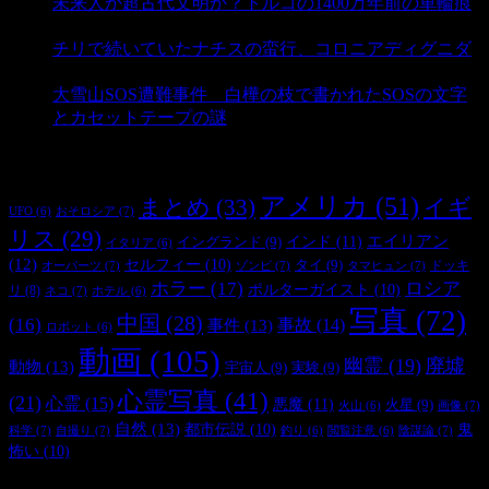
未来人か超古代文明か？トルコの1400万年前の車輪痕
- 3,196 ビュー
チリで続いていたナチスの蛮行、コロニアディグニダ
- 2,908 ビュー
大雪山SOS遭難事件 白樺の枝で書かれたSOSの文字
とカセットテープの謎
- 2,898 ビュー
タグ
アメリカ
(51)
まとめ
(33)
イギ
おそロシア
(7)
UFO
(6)
リス
(29)
インド
(11)
エイリアン
イングランド
(9)
イタリア
(6)
(12)
セルフィー
(10)
タイ
(9)
ドッキ
オーパーツ
(7)
ゾンビ
(7)
タマヒュン
(7)
ホラー
(17)
ロシア
ポルターガイスト
(10)
リ
(8)
ネコ
(7)
ホテル
(6)
写真
(72)
中国
(28)
(16)
事件
(13)
事故
(14)
ロボット
(6)
動画
(105)
幽霊
(19)
廃墟
動物
(13)
宇宙人
(9)
実験
(9)
心霊写真
(41)
(21)
心霊
(15)
悪魔
(11)
火星
(9)
画像
(7)
火山
(6)
自然
(13)
都市伝説
(10)
鬼
科学
(7)
自撮り
(7)
陰謀論
(7)
釣り
(6)
閲覧注意
(6)
怖い
(10)