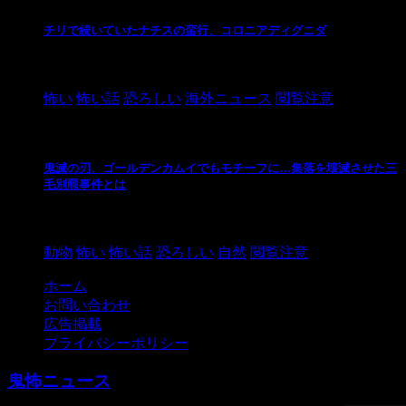
チリで続いていたナチスの蛮行、コロニアディグニダ
2021/3/3
怖い
怖い話
恐ろしい
海外ニュース
閲覧注意
鬼滅の刃、ゴールデンカムイでもモチーフに…集落を壊滅させた三
毛別羆事件とは
2021/3/3
動物
怖い
怖い話
恐ろしい
自然
閲覧注意
ホーム
お問い合わせ
広告掲載
プライバシーポリシー
鬼怖ニュース