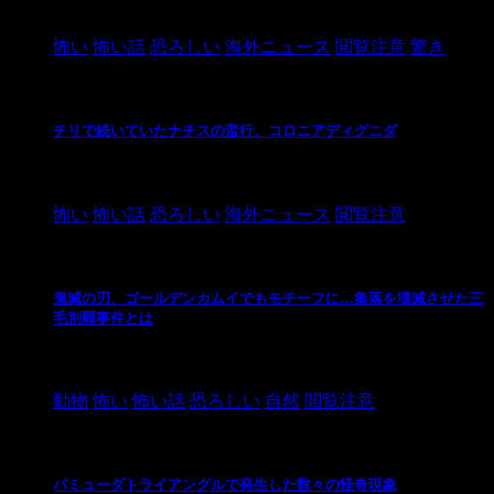
2021/3/26
怖い
怖い話
恐ろしい
海外ニュース
閲覧注意
驚き
チリで続いていたナチスの蛮行、コロニアディグニダ
2021/3/3
怖い
怖い話
恐ろしい
海外ニュース
閲覧注意
鬼滅の刃、ゴールデンカムイでもモチーフに…集落を壊滅させた三
毛別羆事件とは
2021/3/3
動物
怖い
怖い話
恐ろしい
自然
閲覧注意
バミューダトライアングルで発生した数々の怪奇現象