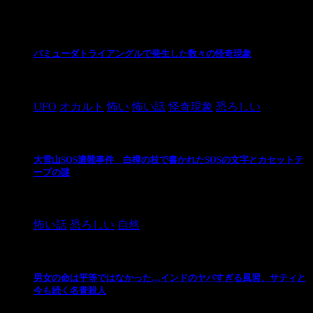
最新の投稿
バミューダトライアングルで発生した数々の怪奇現象
2024/10/28
UFO
オカルト
怖い
怖い話
怪奇現象
恐ろしい
大雪山SOS遭難事件 白樺の枝で書かれたSOSの文字とカセットテ
ープの謎
2024/10/20
怖い話
恐ろしい
自然
男女の命は平等ではなかった…インドのヤバすぎる風習、サティと
今も続く名誉殺人