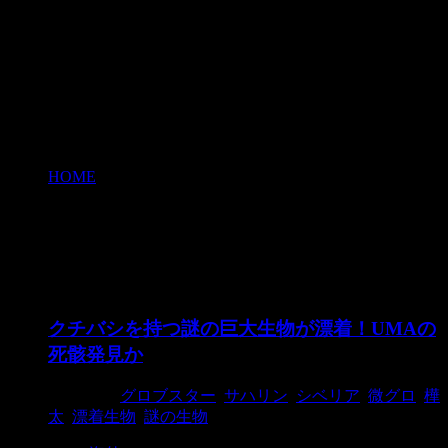
HOME
>
微グロ
微グロ
クチバシを持つ謎の巨大生物が漂着！UMAの
死骸発見か
2015/7/1
グロブスター
,
サハリン
,
シベリア
,
微グロ
,
樺
太
,
漂着生物
,
謎の生物