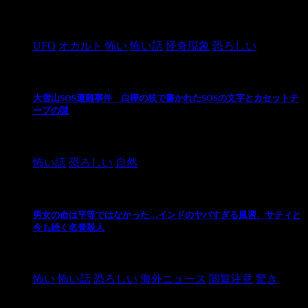
2024/10/28
UFO
オカルト
怖い
怖い話
怪奇現象
恐ろしい
大雪山SOS遭難事件 白樺の枝で書かれたSOSの文字とカセットテ
ープの謎
2024/10/20
怖い話
恐ろしい
自然
男女の命は平等ではなかった…インドのヤバすぎる風習、サティと
今も続く名誉殺人
2021/3/26
怖い
怖い話
恐ろしい
海外ニュース
閲覧注意
驚き