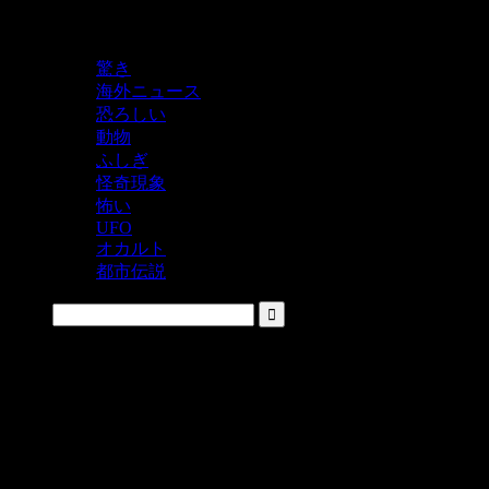
鬼レベルの怖い！をシェアするニュースサイト
驚き
海外ニュース
恐ろしい
動物
ふしぎ
怪奇現象
怖い
UFO
オカルト
都市伝説