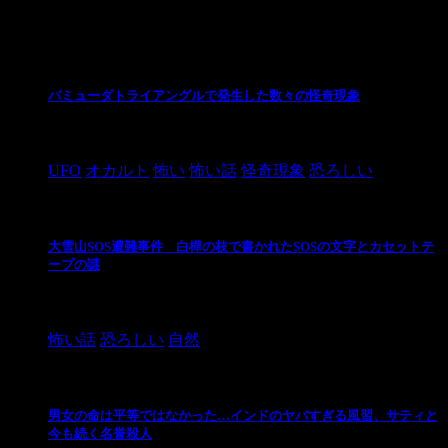
最新の投稿
バミューダトライアングルで発生した数々の怪奇現象
2024/10/28
UFO
オカルト
怖い
怖い話
怪奇現象
恐ろしい
大雪山SOS遭難事件 白樺の枝で書かれたSOSの文字とカセットテ
ープの謎
2024/10/20
怖い話
恐ろしい
自然
男女の命は平等ではなかった…インドのヤバすぎる風習、サティと
今も続く名誉殺人