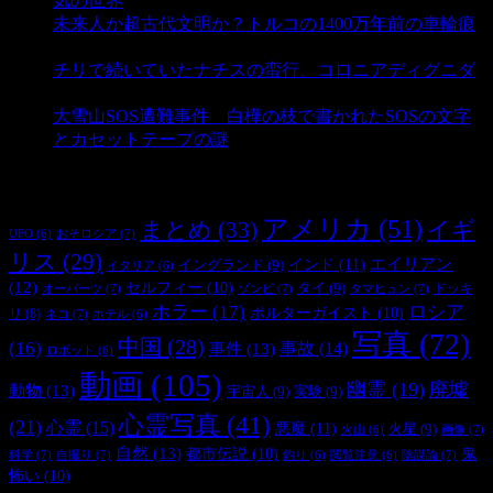
気の世界
- 3,203 ビュー
未来人か超古代文明か？トルコの1400万年前の車輪痕
- 3,178 ビュー
チリで続いていたナチスの蛮行、コロニアディグニダ
- 2,895 ビュー
大雪山SOS遭難事件 白樺の枝で書かれたSOSの文字
とカセットテープの謎
- 2,881 ビュー
タグ
アメリカ
(51)
まとめ
(33)
イギ
おそロシア
(7)
UFO
(6)
リス
(29)
インド
(11)
エイリアン
イングランド
(9)
イタリア
(6)
(12)
セルフィー
(10)
タイ
(9)
ドッキ
オーパーツ
(7)
ゾンビ
(7)
タマヒュン
(7)
ホラー
(17)
ロシア
ポルターガイスト
(10)
リ
(8)
ネコ
(7)
ホテル
(6)
写真
(72)
中国
(28)
(16)
事件
(13)
事故
(14)
ロボット
(6)
動画
(105)
幽霊
(19)
廃墟
動物
(13)
宇宙人
(9)
実験
(9)
心霊写真
(41)
(21)
心霊
(15)
悪魔
(11)
火星
(9)
画像
(7)
火山
(6)
自然
(13)
都市伝説
(10)
鬼
科学
(7)
自撮り
(7)
陰謀論
(7)
釣り
(6)
閲覧注意
(6)
怖い
(10)