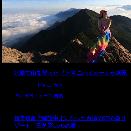
水着で山を登った 「ビキニハイカー」が凍死
2019/8/29
ビキニ
,
台湾
怖い
海外ニュース
自然
超常現象で建設中止になった台湾のUFO型リ
ゾート「三芝区UFOの家」