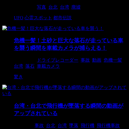
2015/6/23
写真
,
台北
,
台湾
,
廃墟
UFO
心霊スポット
都市伝説
危機一髪！土砂と巨大な落石が走っている車
を襲う瞬間を車載カメラが捕らえる！
2015/2/13
ドライブレコーダー
,
事故
,
動画
,
危機一髪
,
台湾
,
落石
,
車載カメラ
驚き
台湾・台北で飛行機が墜落する瞬間の動画が
アップされている
2015/2/4
事故
,
台北
,
台湾
,
墜落
,
飛行機
,
飛行機事故