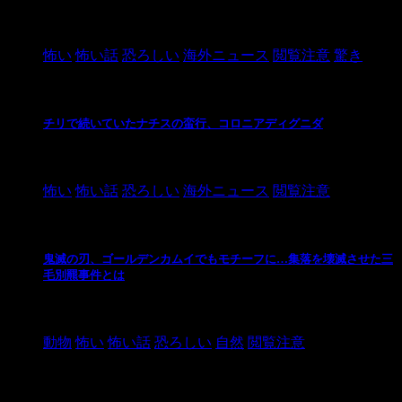
2021/3/26
怖い
怖い話
恐ろしい
海外ニュース
閲覧注意
驚き
チリで続いていたナチスの蛮行、コロニアディグニダ
2021/3/3
怖い
怖い話
恐ろしい
海外ニュース
閲覧注意
鬼滅の刃、ゴールデンカムイでもモチーフに…集落を壊滅させた三
毛別羆事件とは
2021/3/3
動物
怖い
怖い話
恐ろしい
自然
閲覧注意