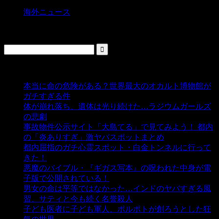
海外ニュース
検索
人気の投稿
本当に命の危険がある？世界最大のオカルト博物館が
ガチすぎる件
- 5,431 ビュー
体が崩れ落ち、遺体は光り続けた…ラジウムガールズ
の悲劇
- 5,381 ビュー
事故物件公示サイト「大島てる」で見てみよう！ 都内
の「炎ありすぎ」激ヤバスポットまとめ
- 4,997 ビュー
都内屈指のガチ心霊スポット・白金トンネルに行って
きた！
- 4,135 ビュー
悪魔のバイブル・『ギガス写本』の呪われた中身が電
子版で公開されている！
- 3,446 ビュー
男女の命は平等ではなかった…インドのヤバすぎる風
習、サティと今も続く名誉殺人
- 3,349 ビュー
子ども医者に子ども軍人、ポルポトが創ろうとした狂