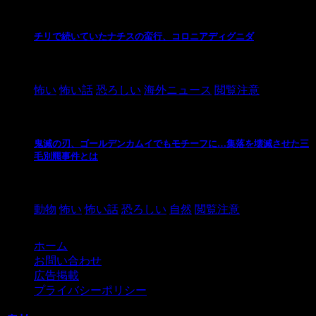
チリで続いていたナチスの蛮行、コロニアディグニダ
2021/3/3
怖い
怖い話
恐ろしい
海外ニュース
閲覧注意
鬼滅の刃、ゴールデンカムイでもモチーフに…集落を壊滅させた三
毛別羆事件とは
2021/3/3
動物
怖い
怖い話
恐ろしい
自然
閲覧注意
ホーム
お問い合わせ
広告掲載
プライバシーポリシー