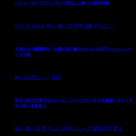
バミューダトライアングルで発生した数々の怪奇現象
2024/10/28
UFO
オカルト
怖い
怖い話
怪奇現象
恐ろしい
大雪山SOS遭難事件 白樺の枝で書かれたSOSの文字とカセットテ
ープの謎
2024/10/20
怖い話
恐ろしい
自然
男女の命は平等ではなかった…インドのヤバすぎる風習、サティと
今も続く名誉殺人
2021/3/26
怖い
怖い話
恐ろしい
海外ニュース
閲覧注意
驚き