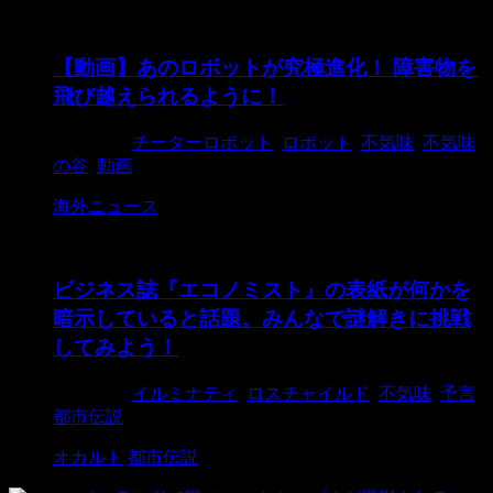
【動画】あのロボットが究極進化！ 障害物を
飛び越えられるように！
2015/6/1
チーターロボット
,
ロボット
,
不気味
,
不気味
の谷
,
動画
海外ニュース
ビジネス誌『エコノミスト』の表紙が何かを
暗示していると話題。みんなで謎解きに挑戦
してみよう！
2015/3/5
イルミナティ
,
ロスチャイルド
,
不気味
,
予言
,
都市伝説
オカルト
都市伝説