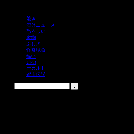
鬼レベルの怖い！をシェアするニュースサイト
驚き
海外ニュース
恐ろしい
動物
ふしぎ
怪奇現象
怖い
UFO
オカルト
都市伝説