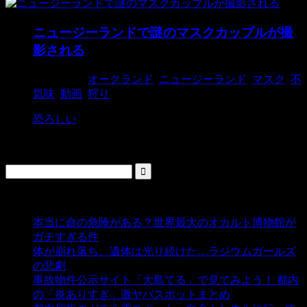
ニュージーランドで謎のマスクカップルが撮
影される
2017/12/3
オークランド
,
ニュージーランド
,
マスク
,
不
気味
,
動画
,
狩り
恐ろしい
検索
人気の投稿
本当に命の危険がある？世界最大のオカルト博物館が
ガチすぎる件
- 5,435 ビュー
体が崩れ落ち、遺体は光り続けた…ラジウムガールズ
の悲劇
- 5,388 ビュー
事故物件公示サイト「大島てる」で見てみよう！ 都内
の「炎ありすぎ」激ヤバスポットまとめ
- 5,005 ビュー