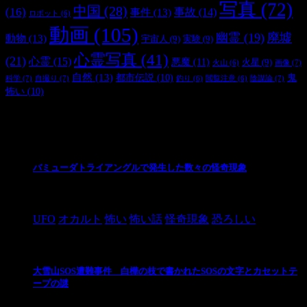
写真
(72)
中国
(28)
(16)
事件
(13)
事故
(14)
ロボット
(6)
動画
(105)
幽霊
(19)
廃墟
動物
(13)
宇宙人
(9)
実験
(9)
心霊写真
(41)
(21)
心霊
(15)
悪魔
(11)
火星
(9)
画像
(7)
火山
(6)
自然
(13)
都市伝説
(10)
鬼
科学
(7)
自撮り
(7)
陰謀論
(7)
釣り
(6)
閲覧注意
(6)
怖い
(10)
最新の投稿
バミューダトライアングルで発生した数々の怪奇現象
2024/10/28
UFO
オカルト
怖い
怖い話
怪奇現象
恐ろしい
大雪山SOS遭難事件 白樺の枝で書かれたSOSの文字とカセットテ
ープの謎