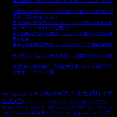
都内屈指のガチ心霊スポット・白金トンネルに行って
きた！
- 4,140 ビュー
悪魔のバイブル・『ギガス写本』の呪われた中身が電
子版で公開されている！
- 3,451 ビュー
男女の命は平等ではなかった…インドのヤバすぎる風
習、サティと今も続く名誉殺人
- 3,355 ビュー
子ども医者に子ども軍人、ポルポトが創ろうとした狂
気の世界
- 3,208 ビュー
未来人か超古代文明か？トルコの1400万年前の車輪痕
- 3,182 ビュー
チリで続いていたナチスの蛮行、コロニアディグニダ
- 2,899 ビュー
大雪山SOS遭難事件 白樺の枝で書かれたSOSの文字
とカセットテープの謎
- 2,883 ビュー
タグ
アメリカ
(51)
まとめ
(33)
イギ
おそロシア
(7)
UFO
(6)
リス
(29)
インド
(11)
エイリアン
イングランド
(9)
イタリア
(6)
(12)
セルフィー
(10)
タイ
(9)
ドッキ
オーパーツ
(7)
ゾンビ
(7)
タマヒュン
(7)
ホラー
(17)
ロシア
ポルターガイスト
(10)
リ
(8)
ネコ
(7)
ホテル
(6)