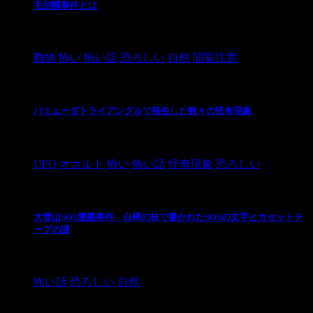
毛別羆事件とは
2021/3/3
動物
怖い
怖い話
恐ろしい
自然
閲覧注意
バミューダトライアングルで発生した数々の怪奇現象
2024/10/28
UFO
オカルト
怖い
怖い話
怪奇現象
恐ろしい
大雪山SOS遭難事件 白樺の枝で書かれたSOSの文字とカセットテ
ープの謎
2024/10/20
怖い話
恐ろしい
自然