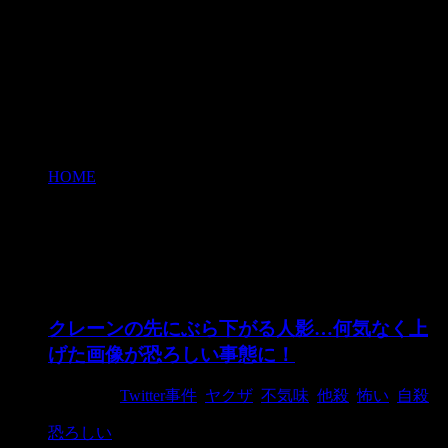
HOME
>
不気味
不気味
クレーンの先にぶら下がる人影…何気なく上
げた画像が恐ろしい事態に！
2015/6/4
Twitter事件
,
ヤクザ
,
不気味
,
他殺
,
怖い
,
自殺
恐ろしい