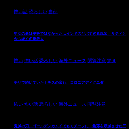
2024/10/20
怖い話
恐ろしい
自然
男女の命は平等ではなかった…インドのヤバすぎる風習、サティと
今も続く名誉殺人
2021/3/26
怖い
怖い話
恐ろしい
海外ニュース
閲覧注意
驚き
チリで続いていたナチスの蛮行、コロニアディグニダ
2021/3/3
怖い
怖い話
恐ろしい
海外ニュース
閲覧注意
鬼滅の刃、ゴールデンカムイでもモチーフに…集落を壊滅させた三