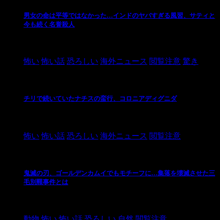
男女の命は平等ではなかった…インドのヤバすぎる風習、サティと
今も続く名誉殺人
2021/3/26
怖い
怖い話
恐ろしい
海外ニュース
閲覧注意
驚き
チリで続いていたナチスの蛮行、コロニアディグニダ
2021/3/3
怖い
怖い話
恐ろしい
海外ニュース
閲覧注意
鬼滅の刃、ゴールデンカムイでもモチーフに…集落を壊滅させた三
毛別羆事件とは
2021/3/3
動物
怖い
怖い話
恐ろしい
自然
閲覧注意