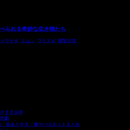
べられる奇妙な生き物たち
メウナギ
,
ユムシ
,
ワラスボ
,
閲覧注意
多いんです。 決して食べようとは思えない生き物の生きている姿と
チすぎる件
- 5,439 ビュー
悲劇
- 5,393 ビュー
の「炎ありすぎ」激ヤバスポットまとめ
- 5,008 ビュー