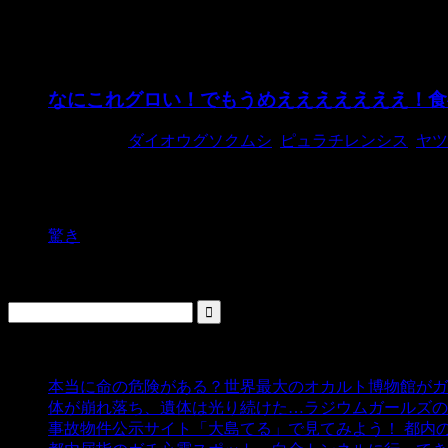
ヤツメウナギ
なにこれグロい！でもうめえええええええ！食
2014/12/4
ダイオウグソクムシ
,
ピュラチレンシス
,
ヤツ
ネットで人気の変な生き物たちの中には食べられる生き物も
偉大な探究心に敬意を表 ...
驚き
検索
人気の投稿
本当に命の危険がある？世界最大のオカルト博物館がガ
体が崩れ落ち、遺体は光り続けた…ラジウムガールズの
事故物件公示サイト「大島てる」で見てみよう！ 都内