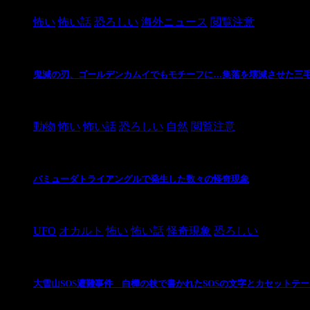
怖い
怖い話
恐ろしい
海外ニュース
閲覧注意
鬼滅の刃、ゴールデンカムイでもモチーフに…集落を壊滅させた三
2021/3/3
動物
怖い
怖い話
恐ろしい
自然
閲覧注意
バミューダトライアングルで発生した数々の怪奇現象
2024/10/28
UFO
オカルト
怖い
怖い話
怪奇現象
恐ろしい
大雪山SOS遭難事件 白樺の枝で書かれたSOSの文字とカセットテ