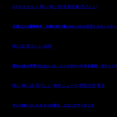
UFO
オカルト
怖い
怖い話
怪奇現象
恐ろしい
大雪山SOS遭難事件 白樺の枝で書かれたSOSの文字とカセットテ
2024/10/20
怖い話
恐ろしい
自然
男女の命は平等ではなかった…インドのヤバすぎる風習、サティと
2021/3/26
怖い
怖い話
恐ろしい
海外ニュース
閲覧注意
驚き
チリで続いていたナチスの蛮行、コロニアディグニダ
2021/3/3