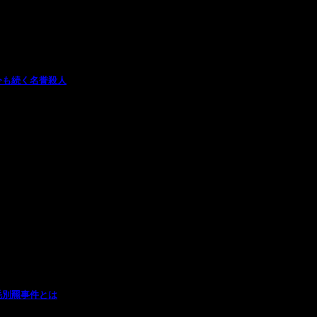
今も続く名誉殺人
毛別羆事件とは