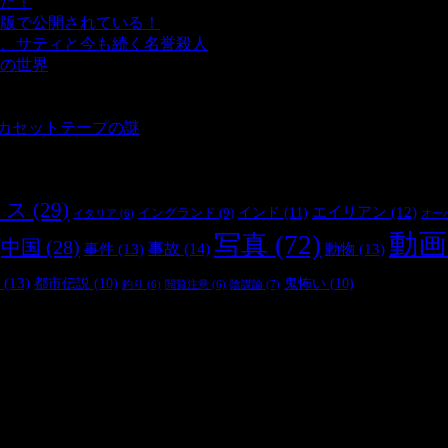
た！
- 4,143 ビュー
版で公開されている！
- 3,452 ビュー
、サティと今も続く名誉殺人
- 3,357 ビュー
の世界
- 3,210 ビュー
 3,187 ビュー
 2,902 ビュー
とカセットテープの謎
- 2,886 ビュー
リス
(29)
インド
(11)
エイリアン
(12)
イングランド
(9)
オー
イタリア
(6)
動画
写真
(72)
中国
(28)
事件
(13)
事故
(14)
動物
(13)
(13)
都市伝説
(10)
鬼怖い
(10)
陰謀論
(7)
釣り
(6)
閲覧注意
(6)