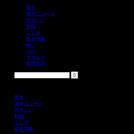
驚き
海外ニュース
恐ろしい
動物
ふしぎ
怪奇現象
怖い
UFO
オカルト
都市伝説
鬼レベルの怖い！をシェアするニュースサイト
驚き
海外ニュース
恐ろしい
動物
ふしぎ
怪奇現象