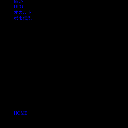
怖い
UFO
オカルト
都市伝説
HOME
>
ヤツメウナギ