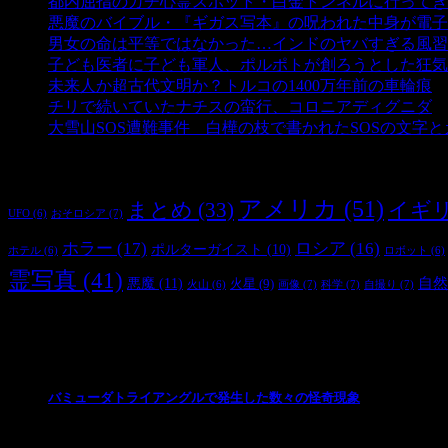
都内屈指のガチ心霊スポット・白金トンネルに行ってき
悪魔のバイブル・『ギガス写本』の呪われた中身が電子
男女の命は平等ではなかった…インドのヤバすぎる風習
子ども医者に子ども軍人、ポルポトが創ろうとした狂気
未来人か超古代文明か？トルコの1400万年前の車輪痕
-
チリで続いていたナチスの蛮行、コロニアディグニダ
-
大雪山SOS遭難事件 白樺の枝で書かれたSOSの文字
タグ
アメリカ
(51)
まとめ
(33)
イギ
おそロシア
(7)
UFO
(6)
ホラー
(17)
ロシア
(16)
ポルターガイスト
(10)
ホテル
(6)
ロボット
(6)
霊写真
(41)
自然
悪魔
(11)
火星
(9)
画像
(7)
科学
(7)
自撮り
(7)
火山
(6)
最新の投稿
バミューダトライアングルで発生した数々の怪奇現象
2024/10/28