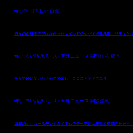
2024/10/20
怖い話
恐ろしい
自然
男女の命は平等ではなかった…インドのヤバすぎる風習、サティと
2021/3/26
怖い
怖い話
恐ろしい
海外ニュース
閲覧注意
驚き
チリで続いていたナチスの蛮行、コロニアディグニダ
2021/3/3
怖い
怖い話
恐ろしい
海外ニュース
閲覧注意
鬼滅の刃、ゴールデンカムイでもモチーフに…集落を壊滅させた三