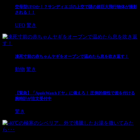
空母型UFOか！？サンディエゴの上空で謎の超巨大飛行物体が撮影
される！！
UFO
驚き
凍死寸前の赤ちゃんヤギをオーブンで温めたら息を吹き返す！
動物
驚き
【緊急】「AppleWatchドヤ」に備えろ！ 圧倒的個性で差を付ける
腕時計が注文受付中
驚き