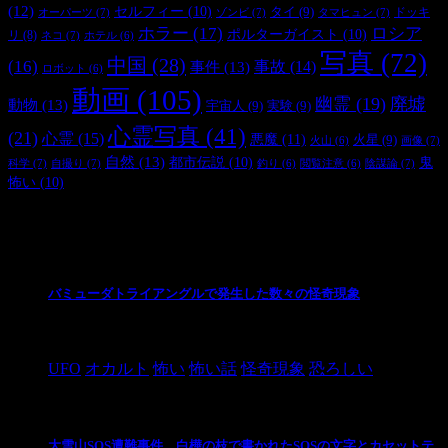
(12)
セルフィー
(10)
タイ
(9)
ドッキ
オーパーツ
(7)
ゾンビ
(7)
タマヒュン
(7)
ホラー
(17)
ロシア
ポルターガイスト
(10)
リ
(8)
ネコ
(7)
ホテル
(6)
写真
(72)
中国
(28)
(16)
事件
(13)
事故
(14)
ロボット
(6)
動画
(105)
幽霊
(19)
廃墟
動物
(13)
宇宙人
(9)
実験
(9)
心霊写真
(41)
(21)
心霊
(15)
悪魔
(11)
火星
(9)
画像
(7)
火山
(6)
自然
(13)
都市伝説
(10)
鬼
科学
(7)
自撮り
(7)
陰謀論
(7)
釣り
(6)
閲覧注意
(6)
怖い
(10)
最新の投稿
バミューダトライアングルで発生した数々の怪奇現象
2024/10/28
UFO
オカルト
怖い
怖い話
怪奇現象
恐ろしい
大雪山SOS遭難事件 白樺の枝で書かれたSOSの文字とカセットテ