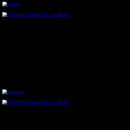
⇩
歯の形状がとってもキモい吸血ウナギのヤツメウナギ。
世界各地で食用にされていて、日本では蒲焼き、ヨーロッパ
圏では様々な郷土料理で食べられているポピュラーな食材な
んです。
味はレバーのようで、ビタミンAを大量に含んでいるため食
べ過ぎると身体に悪いそうです。
ワラスボ
⇩
有明海のエイリアンの異名を持つワラスボ。
エイリアンのミイラにしか見えない干しワラスボは珍味とし
てポピュラーな食材ですね。地元ではお刺身でも食べられる