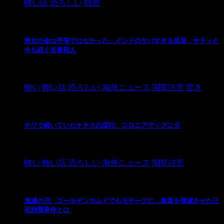
怖い話
恐ろしい
自然
男女の命は平等ではなかった…インドのヤバすぎる風習、サティと
今も続く名誉殺人
2021/3/26
怖い
怖い話
恐ろしい
海外ニュース
閲覧注意
驚き
チリで続いていたナチスの蛮行、コロニアディグニダ
2021/3/3
怖い
怖い話
恐ろしい
海外ニュース
閲覧注意
鬼滅の刃、ゴールデンカムイでもモチーフに…集落を壊滅させた三
毛別羆事件とは