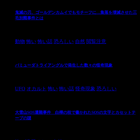
鬼滅の刃、ゴールデンカムイでもモチーフに…集落を壊滅させた三
毛別羆事件とは
2021/3/3
動物
怖い
怖い話
恐ろしい
自然
閲覧注意
バミューダトライアングルで発生した数々の怪奇現象
2024/10/28
UFO
オカルト
怖い
怖い話
怪奇現象
恐ろしい
大雪山SOS遭難事件 白樺の枝で書かれたSOSの文字とカセットテ
ープの謎
2024/10/20