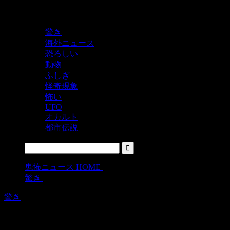
鬼レベルの怖い！をシェアするニュースサイト
驚き
海外ニュース
恐ろしい
動物
ふしぎ
怪奇現象
怖い
UFO
オカルト
都市伝説
鬼怖ニュース HOME
>
驚き
>
驚き
なにこれグロい！でもうめえええええ