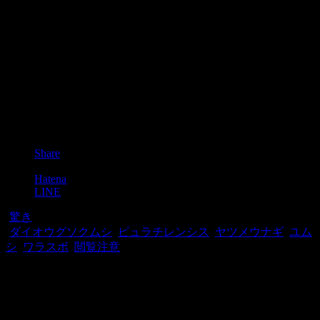
Post
Share
Pocket
Hatena
LINE
-
驚き
-
ダイオウグソクムシ
,
ピュラチレンシス
,
ヤツメウナギ
,
ユム
シ
,
ワラスボ
,
閲覧注意
関連記事