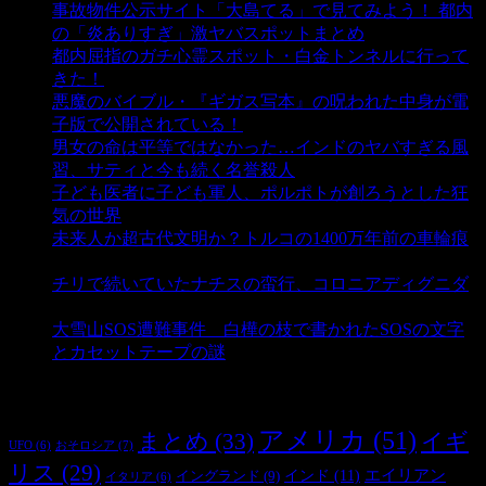
事故物件公示サイト「大島てる」で見てみよう！ 都内
の「炎ありすぎ」激ヤバスポットまとめ
- 5,005 ビュー
都内屈指のガチ心霊スポット・白金トンネルに行って
きた！
- 4,140 ビュー
悪魔のバイブル・『ギガス写本』の呪われた中身が電
子版で公開されている！
- 3,449 ビュー
男女の命は平等ではなかった…インドのヤバすぎる風
習、サティと今も続く名誉殺人
- 3,355 ビュー
子ども医者に子ども軍人、ポルポトが創ろうとした狂
気の世界
- 3,208 ビュー
未来人か超古代文明か？トルコの1400万年前の車輪痕
- 3,182 ビュー
チリで続いていたナチスの蛮行、コロニアディグニダ
- 2,899 ビュー
大雪山SOS遭難事件 白樺の枝で書かれたSOSの文字
とカセットテープの謎
- 2,883 ビュー
タグ
アメリカ
(51)
まとめ
(33)
イギ
おそロシア
(7)
UFO
(6)
リス
(29)
インド
(11)
エイリアン
イングランド
(9)
イタリア
(6)