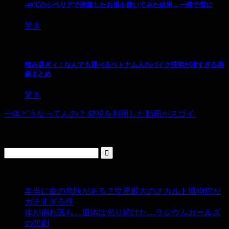
-40℃のシベリアで沸騰したお湯を撒いてみた結果→一瞬で雪に
驚き
積み過ぎィ！なんでも運べるベトナム人のバイク技術が凄すぎる画
像まとめ
驚き
一体どうなってんの？ 錯視を利用した動画がスゴイ
検索
人気の投稿
本当に命の危険がある？世界最大のオカルト博物館が
ガチすぎる件
- 5,435 ビュー
体が崩れ落ち、遺体は光り続けた…ラジウムガールズ
の悲劇
- 5,387 ビュー