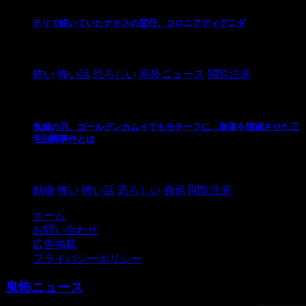
チリで続いていたナチスの蛮行、コロニアディグニダ
2021/3/3
怖い
怖い話
恐ろしい
海外ニュース
閲覧注意
鬼滅の刃、ゴールデンカムイでもモチーフに…集落を壊滅させた三
毛別羆事件とは
2021/3/3
動物
怖い
怖い話
恐ろしい
自然
閲覧注意
ホーム
お問い合わせ
広告掲載
プライバシーポリシー
鬼怖ニュース