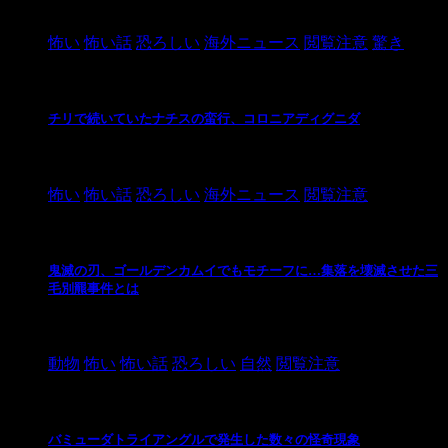
2021/3/26
怖い
怖い話
恐ろしい
海外ニュース
閲覧注意
驚き
チリで続いていたナチスの蛮行、コロニアディグニダ
2021/3/3
怖い
怖い話
恐ろしい
海外ニュース
閲覧注意
鬼滅の刃、ゴールデンカムイでもモチーフに…集落を壊滅させた三
毛別羆事件とは
2021/3/3
動物
怖い
怖い話
恐ろしい
自然
閲覧注意
バミューダトライアングルで発生した数々の怪奇現象