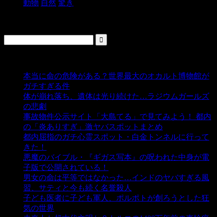
動物
自然
驚き
検索
人気の投稿
本当に命の危険がある？世界最大のオカルト博物館が
ガチすぎる件
- 5,431 ビュー
体が崩れ落ち、遺体は光り続けた…ラジウムガールズ
の悲劇
- 5,381 ビュー
事故物件公示サイト「大島てる」で見てみよう！ 都内
の「炎ありすぎ」激ヤバスポットまとめ
- 4,997 ビュー
都内屈指のガチ心霊スポット・白金トンネルに行って
きた！
- 4,135 ビュー
悪魔のバイブル・『ギガス写本』の呪われた中身が電
子版で公開されている！
- 3,446 ビュー
男女の命は平等ではなかった…インドのヤバすぎる風
習、サティと今も続く名誉殺人
- 3,349 ビュー
子ども医者に子ども軍人、ポルポトが創ろうとした狂
気の世界
- 3,203 ビュー