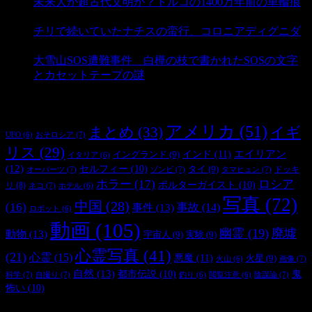
未来人か超古代文明か？トルコの1400万年前の車輪痕
- 3,178 ビュー
チリで続いていたナチスの蛮行、コロニアディグニダ
- 2,895 ビュー
大雪山SOS遭難事件 白樺の枝で書かれたSOSの文字
とカセットテープの謎
- 2,881 ビュー
タグ
アメリカ
(51)
まとめ
(33)
イギ
おそロシア
(7)
UFO
(6)
リス
(29)
インド
(11)
エイリアン
イングランド
(9)
イタリア
(6)
(12)
セルフィー
(10)
タイ
(9)
ドッキ
オーパーツ
(7)
ゾンビ
(7)
タマヒュン
(7)
ホラー
(17)
ロシア
ポルターガイスト
(10)
リ
(8)
ネコ
(7)
ホテル
(6)
写真
(72)
中国
(28)
(16)
事件
(13)
事故
(14)
ロボット
(6)
動画
(105)
幽霊
(19)
廃墟
動物
(13)
宇宙人
(9)
実験
(9)
心霊写真
(41)
(21)
心霊
(15)
悪魔
(11)
火星
(9)
画像
(7)
火山
(6)
自然
(13)
都市伝説
(10)
鬼
科学
(7)
自撮り
(7)
陰謀論
(7)
釣り
(6)
閲覧注意
(6)
怖い
(10)