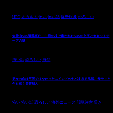
2024/10/28
UFO
オカルト
怖い
怖い話
怪奇現象
恐ろしい
大雪山SOS遭難事件 白樺の枝で書かれたSOSの文字とカセットテ
ープの謎
2024/10/20
怖い話
恐ろしい
自然
男女の命は平等ではなかった…インドのヤバすぎる風習、サティと
今も続く名誉殺人
2021/3/26
怖い
怖い話
恐ろしい
海外ニュース
閲覧注意
驚き