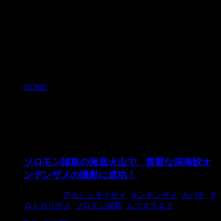
HOME
>
ムツエラエイ
ムツエラエイ
ソロモン諸島の海底火山で、貴重な深海鮫オ
ンデンザメの撮影に成功！
2018/9/23
アカシュモクザメ
,
オンデンザメ
,
カバチ
,
ク
ロトガリザメ
,
ソロモン諸島
,
ムツエラエイ