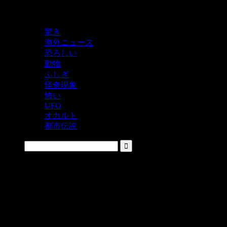
鬼レベルの怖い！をシェアするニュースサイト
驚き
海外ニュース
恐ろしい
動物
ふしぎ
怪奇現象
怖い
UFO
オカルト
都市伝説