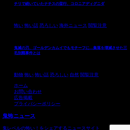
チリで続いていたナチスの蛮行、コロニアディグニダ
2021/3/3
怖い
怖い話
恐ろしい
海外ニュース
閲覧注意
鬼滅の刃、ゴールデンカムイでもモチーフに…集落を壊滅させた三
毛別羆事件とは
2021/3/3
動物
怖い
怖い話
恐ろしい
自然
閲覧注意
ホーム
お問い合わせ
広告掲載
プライバシーポリシー
鬼怖ニュース
鬼レベルの怖い！をシェアするニュースサイト