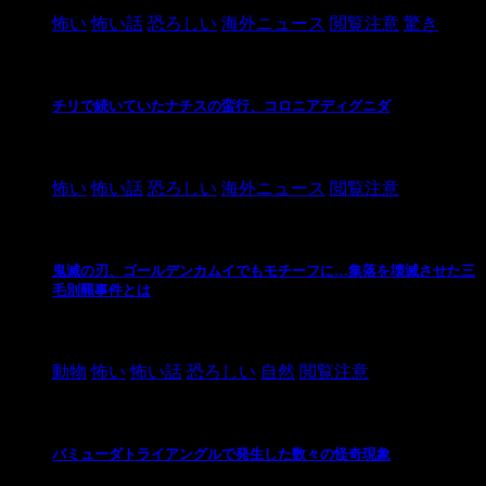
怖い
怖い話
恐ろしい
海外ニュース
閲覧注意
驚き
チリで続いていたナチスの蛮行、コロニアディグニダ
2021/3/3
怖い
怖い話
恐ろしい
海外ニュース
閲覧注意
鬼滅の刃、ゴールデンカムイでもモチーフに…集落を壊滅させた三
毛別羆事件とは
2021/3/3
動物
怖い
怖い話
恐ろしい
自然
閲覧注意
バミューダトライアングルで発生した数々の怪奇現象