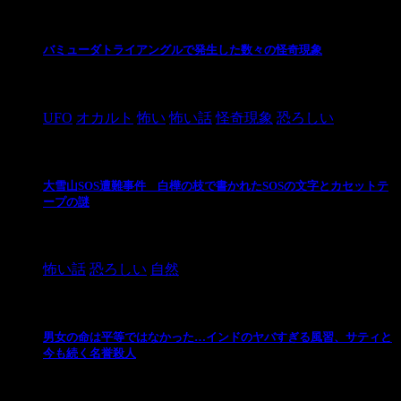
バミューダトライアングルで発生した数々の怪奇現象
2024/10/28
UFO
オカルト
怖い
怖い話
怪奇現象
恐ろしい
大雪山SOS遭難事件 白樺の枝で書かれたSOSの文字とカセットテ
ープの謎
2024/10/20
怖い話
恐ろしい
自然
男女の命は平等ではなかった…インドのヤバすぎる風習、サティと
今も続く名誉殺人
2021/3/26