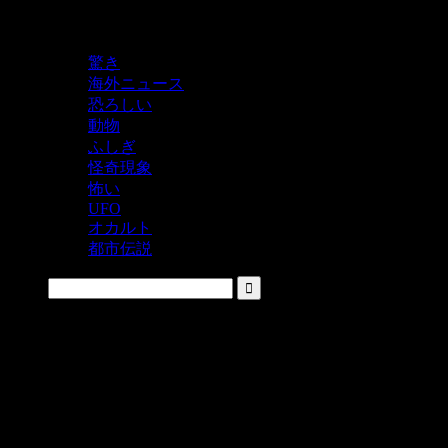
鬼レベルの怖い！をシェアするニュースサイト
驚き
海外ニュース
恐ろしい
動物
ふしぎ
怪奇現象
怖い
UFO
オカルト
都市伝説