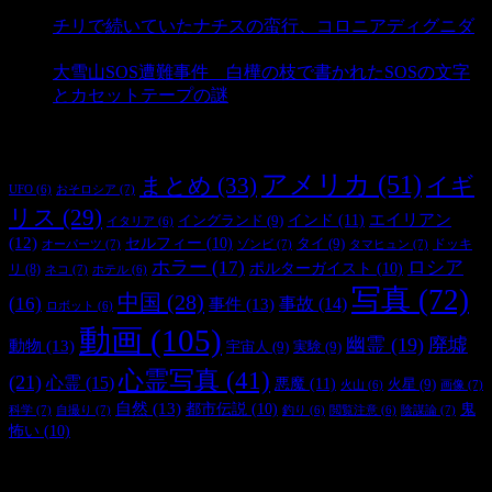
- 3,179 ビュー
チリで続いていたナチスの蛮行、コロニアディグニダ
- 2,896 ビュー
大雪山SOS遭難事件 白樺の枝で書かれたSOSの文字
とカセットテープの謎
- 2,881 ビュー
タグ
アメリカ
(51)
まとめ
(33)
イギ
おそロシア
(7)
UFO
(6)
リス
(29)
インド
(11)
エイリアン
イングランド
(9)
イタリア
(6)
(12)
セルフィー
(10)
タイ
(9)
ドッキ
オーパーツ
(7)
ゾンビ
(7)
タマヒュン
(7)
ホラー
(17)
ロシア
ポルターガイスト
(10)
リ
(8)
ネコ
(7)
ホテル
(6)
写真
(72)
中国
(28)
(16)
事件
(13)
事故
(14)
ロボット
(6)
動画
(105)
幽霊
(19)
廃墟
動物
(13)
宇宙人
(9)
実験
(9)
心霊写真
(41)
(21)
心霊
(15)
悪魔
(11)
火星
(9)
画像
(7)
火山
(6)
自然
(13)
都市伝説
(10)
鬼
科学
(7)
自撮り
(7)
陰謀論
(7)
釣り
(6)
閲覧注意
(6)
怖い
(10)
最新の投稿