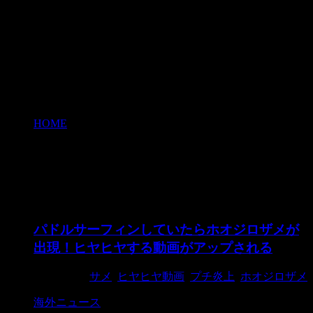
HOME
>
ヒヤヒヤ動画
ヒヤヒヤ動画
パドルサーフィンしていたらホオジロザメが
出現！ヒヤヒヤする動画がアップされる
2015/6/30
サメ
,
ヒヤヒヤ動画
,
プチ炎上
,
ホオジロザメ
海外ニュース