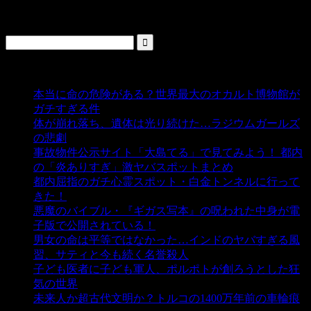
検索
人気の投稿
本当に命の危険がある？世界最大のオカルト博物館が
ガチすぎる件
- 5,432 ビュー
体が崩れ落ち、遺体は光り続けた…ラジウムガールズ
の悲劇
- 5,382 ビュー
事故物件公示サイト「大島てる」で見てみよう！ 都内
の「炎ありすぎ」激ヤバスポットまとめ
- 5,001 ビュー
都内屈指のガチ心霊スポット・白金トンネルに行って
きた！
- 4,137 ビュー
悪魔のバイブル・『ギガス写本』の呪われた中身が電
子版で公開されている！
- 3,447 ビュー
男女の命は平等ではなかった…インドのヤバすぎる風
習、サティと今も続く名誉殺人
- 3,350 ビュー
子ども医者に子ども軍人、ポルポトが創ろうとした狂
気の世界
- 3,204 ビュー
未来人か超古代文明か？トルコの1400万年前の車輪痕