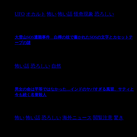
2024/10/28
UFO
オカルト
怖い
怖い話
怪奇現象
恐ろしい
大雪山SOS遭難事件 白樺の枝で書かれたSOSの文字とカセットテ
ープの謎
2024/10/20
怖い話
恐ろしい
自然
男女の命は平等ではなかった…インドのヤバすぎる風習、サティと
今も続く名誉殺人
2021/3/26
怖い
怖い話
恐ろしい
海外ニュース
閲覧注意
驚き