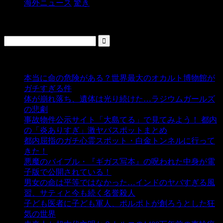
海外ニュース
驚き
検索
人気の投稿
本当に命の危険がある？世界最大のオカルト博物館が
ガチすぎる件
- 5,435 ビュー
体が崩れ落ち、遺体は光り続けた…ラジウムガールズ
の悲劇
- 5,387 ビュー
事故物件公示サイト「大島てる」で見てみよう！ 都内
の「炎ありすぎ」激ヤバスポットまとめ
- 5,005 ビュー
都内屈指のガチ心霊スポット・白金トンネルに行って
きた！
- 4,140 ビュー
悪魔のバイブル・『ギガス写本』の呪われた中身が電
子版で公開されている！
- 3,449 ビュー
男女の命は平等ではなかった…インドのヤバすぎる風
習、サティと今も続く名誉殺人
- 3,355 ビュー
子ども医者に子ども軍人、ポルポトが創ろうとした狂
気の世界
- 3,208 ビュー