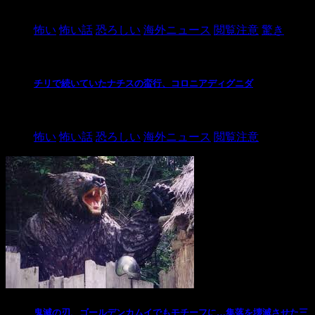
2021/3/26
怖い
怖い話
恐ろしい
海外ニュース
閲覧注意
驚き
チリで続いていたナチスの蛮行、コロニアディグニダ
2021/3/3
怖い
怖い話
恐ろしい
海外ニュース
閲覧注意
鬼滅の刃、ゴールデンカムイでもモチーフに…集落を壊滅させた三