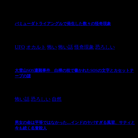
最新の投稿
バミューダトライアングルで発生した数々の怪奇現象
2024/10/28
UFO
オカルト
怖い
怖い話
怪奇現象
恐ろしい
大雪山SOS遭難事件 白樺の枝で書かれたSOSの文字とカセットテ
ープの謎
2024/10/20
怖い話
恐ろしい
自然
男女の命は平等ではなかった…インドのヤバすぎる風習、サティと
今も続く名誉殺人