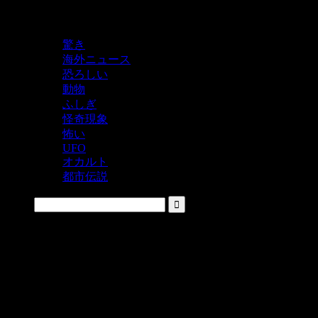
鬼レベルの怖い！をシェアするニュースサイト
驚き
海外ニュース
恐ろしい
動物
ふしぎ
怪奇現象
怖い
UFO
オカルト
都市伝説