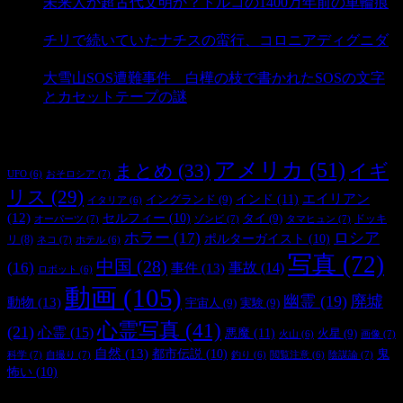
未来人か超古代文明か？トルコの1400万年前の車輪痕
- 3,181 ビュー
チリで続いていたナチスの蛮行、コロニアディグニダ
- 2,899 ビュー
大雪山SOS遭難事件 白樺の枝で書かれたSOSの文字
とカセットテープの謎
- 2,883 ビュー
タグ
アメリカ
(51)
まとめ
(33)
イギ
おそロシア
(7)
UFO
(6)
リス
(29)
インド
(11)
エイリアン
イングランド
(9)
イタリア
(6)
(12)
セルフィー
(10)
タイ
(9)
ドッキ
オーパーツ
(7)
ゾンビ
(7)
タマヒュン
(7)
ホラー
(17)
ロシア
ポルターガイスト
(10)
リ
(8)
ネコ
(7)
ホテル
(6)
写真
(72)
中国
(28)
(16)
事件
(13)
事故
(14)
ロボット
(6)
動画
(105)
幽霊
(19)
廃墟
動物
(13)
宇宙人
(9)
実験
(9)
心霊写真
(41)
(21)
心霊
(15)
悪魔
(11)
火星
(9)
画像
(7)
火山
(6)
自然
(13)
都市伝説
(10)
鬼
科学
(7)
自撮り
(7)
陰謀論
(7)
釣り
(6)
閲覧注意
(6)
怖い
(10)