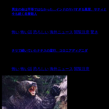
男女の命は平等ではなかった…インドのヤバすぎる風習、サティと
今も続く名誉殺人
2021/3/26
怖い
怖い話
恐ろしい
海外ニュース
閲覧注意
驚き
チリで続いていたナチスの蛮行、コロニアディグニダ
2021/3/3
怖い
怖い話
恐ろしい
海外ニュース
閲覧注意