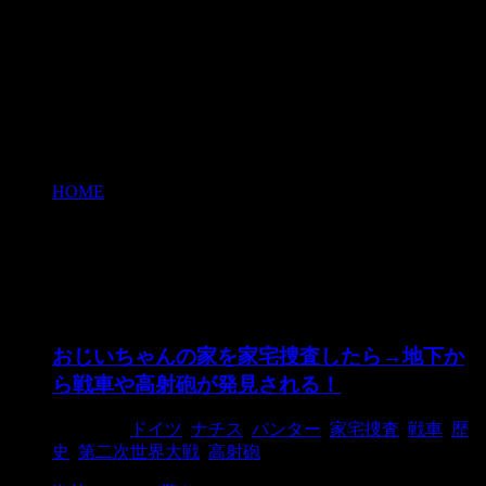
HOME
>
パンター
パンター
おじいちゃんの家を家宅捜査したら→地下か
ら戦車や高射砲が発見される！
2018/1/9
ドイツ
,
ナチス
,
パンター
,
家宅捜査
,
戦車
,
歴
史
,
第二次世界大戦
,
高射砲