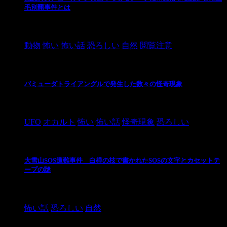
毛別羆事件とは
2021/3/3
動物
怖い
怖い話
恐ろしい
自然
閲覧注意
バミューダトライアングルで発生した数々の怪奇現象
2024/10/28
UFO
オカルト
怖い
怖い話
怪奇現象
恐ろしい
大雪山SOS遭難事件 白樺の枝で書かれたSOSの文字とカセットテ
ープの謎
2024/10/20
怖い話
恐ろしい
自然